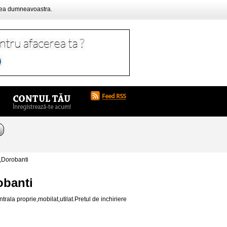
rea dumneavoastra.
,Dorobanti
obanti
ala proprie,mobilat,utilat.Pretul de inchiriere