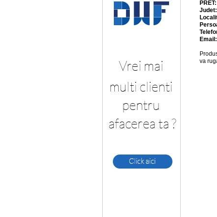
PRET
Judet
Locali
Perso
Telefo
Email
Produs
va rug