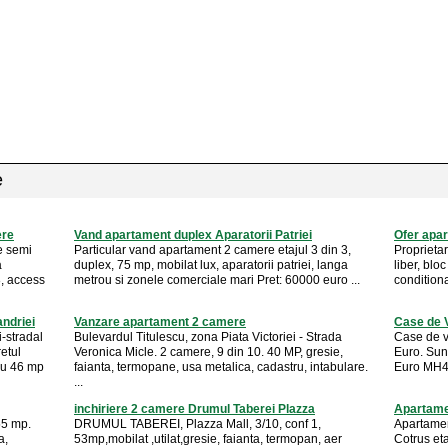
e
ere
Vand apartament duplex Aparatorii Patriei
Ofer apar
e semi
Particular vand apartament 2 camere etajul 3 din 3,
Proprietar
a
duplex, 75 mp, mobilat lux, aparatorii patriei, langa
liber, blo
8, access
metrou si zonele comerciale mari Pret: 60000 euro ...
conditiona
ndriei
Vanzare apartament 2 camere
Case de 
-stradal
Bulevardul Titulescu, zona Piata Victoriei - Strada
Case de v
etul
Veronica Micle. 2 camere, 9 din 10. 40 MP, gresie,
Euro. Sun
ru 46 mp
faianta, termopane, usa metalica, cadastru, intabulare.
Euro MH4
...
inchiriere 2 camere Drumul Taberei Plazza
Apartamen
55 mp.
DRUMUL TABEREI, Plazza Mall, 3/10, conf 1,
Apartamen
a,
53mp,mobilat ,utilat,gresie, faianta, termopan, aer
Cotrus eta