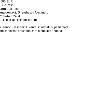
:
500
EUR
:
Bucuresti
tate:
Bucuresti
ana contact:
Gherghescu Alexandru
n:
0744382484
:
office @ alexisimobiliare.ro
 / serviciu
disponibil
. Pentru informatii suplimentare,
am contactati persoana care a publicat anuntul.