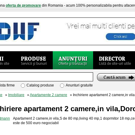
buna
oferta de promovare
din Romania - acum 100% personalizabila pentru aface
ista firme
Catalog produse
Anunturi gratuite
te
»
Imobiliare
»
Apartamente 2 camere
» Inchiriere apartament 2 camere,in vila
hiriere apartament 2 camere,in vila,Dor
Apartament 2 camere,in vila,S de 80 mp,living 40 mp,1 doprmitor 18 mp,centr
este de 500 euro negociabil