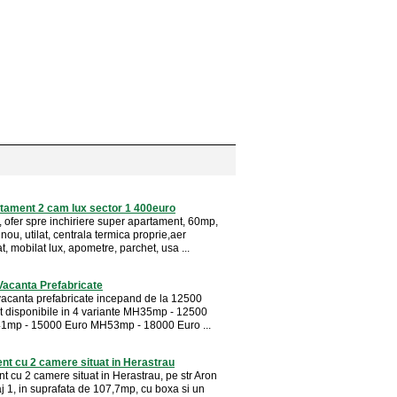
tament 2 cam lux sector 1 400euro
, ofer spre inchiriere super apartament, 60mp,
c nou, utilat, centrala termica proprie,aer
t, mobilat lux, apometre, parchet, usa ...
Vacanta Prefabricate
acanta prefabricate incepand de la 12500
t disponibile in 4 variante MH35mp - 12500
1mp - 15000 Euro MH53mp - 18000 Euro ...
t cu 2 camere situat in Herastrau
t cu 2 camere situat in Herastrau, pe str Aron
j 1, in suprafata de 107,7mp, cu boxa si un