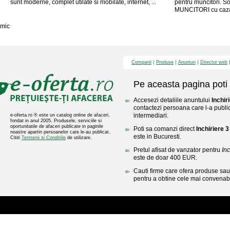
sunt moderne, complet utilate si mobilate, internet, ...
pentru muncitori. 
MUNCITORI cu cazar
mic
Companii
Produse
Anunturi
Director web
Pe aceasta pagina poti 
Accesezi detaliile anuntului
Inchir
contactezi persoana care l-a public
intermediari.
e-oferta.ro ® este un catalog online de afaceri,
fondat in anul 2005. Produsele, serviciile si
oportunitatile de afaceri publicate in paginile
Poti sa comanzi direct
Inchiriere 
noastre apartin persoanelor care le-au publicat.
este in Bucuresti.
Cititi
Termenii si Conditiile
de utilizare.
Pretul afisat de vanzator pentru
In
este de doar 400 EUR.
Cauti firme care ofera produse sau 
pentru a obtine cele mai convenabi