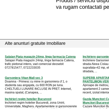
Produs / serviciu
dispo
va rugam contactati pe
Alte anunturi gratuite Imobiliare
Salajan Piata magazin 24mp, linga farmacia Catena
Inchiriere garsoni
Salajan Piata magazin 24mp, linga farmacia Catena,
Inchiriere Garsonie
trafic pietonal intens, vad comercial deosebit
strada Aleea Cislau
0727815477, 0722233035
suprafata=42 mp, et
stradala, ...
Garsoniera Vitan Mall sec 3
SUPERB APARTAM
Doamna - Primesc cu mine in garsoniera cf 1, o
PANTELIMON-VER
studenta sau angajata, cu 600 RON pe luna.
Aproape de metrou, s
CHELTUELI LUNARE INCLUSE IN PRET. Internet,
apartament 2 camer
masina spalat, (Canapea, ...
recent, izolat interior
Inchirieri regim hotelier Bucuresti
Gazda Muncitori C
Inchirieri regim hotelier Bucuresti, zona Unirii,
Muncitori Bucuresti 
Universitate, Magheru. Apartamentele si garsonoierele
Cazare Muncitori Bu