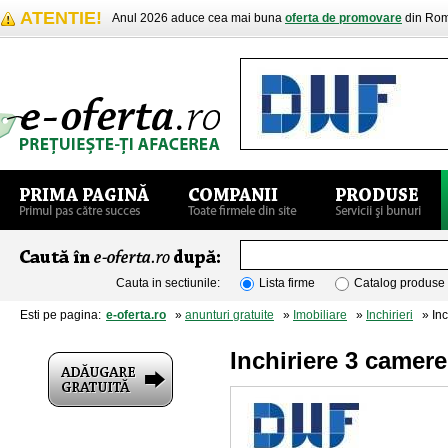
ATENTIE!
Anul 2026 aduce cea mai buna
oferta de promovare
din Rom
Cauta in sectiunile:
Lista firme
Catalog produse
Esti pe pagina:
e-oferta.ro
»
anunturi gratuite
»
Imobiliare
»
Inchirieri
» Inch
Inchiriere 3 camer