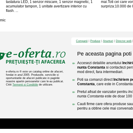
tastatura LED, 1 senzor miscare, 1 senzor magnetic, 1
mai.Toti cei care vo
acumulator tampon, 1 unitate avertizare interior cu
surpriza:10.000 de le
flash. ...
mic
Companii
Produse
Anunturi
Director web
Pe aceasta pagina poti 
Accesezi detaliile anuntului
Inchir
nunta Constanta
si contactezi per
mod direct, fara intermediari.
e-oferta.ro ® este un catalog online de afaceri,
fondat in anul 2005. Produsele, serviciile si
oportunitatile de afaceri publicate in paginile
Poti sa comanzi direct
Inchiriem p
noastre apartin persoanelor care le-au publicat.
Constanta
, care este in Constanta
Cititi
Termenii si Conditiile
de utilizare.
Pretul afisat de vanzator pentru
In
nunta Constanta
este de doar 100
Cauti firme care ofera produse sau 
pentru a obtine cele mai convenabi