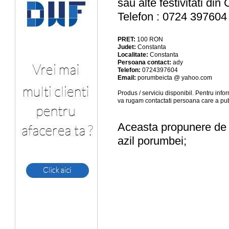
sau alte festivitati din
Telefon : 0724 3976
PRET:
100
RON
Judet:
Constanta
Localitate:
Constanta
Persoana contact:
ady
Telefon:
0724397604
Email:
porumbeicta @ yahoo.com
Produs / serviciu
disponibil
. Pentru info
va rugam contactati persoana care a pub
Aceasta propunere de a
azil porumbei;