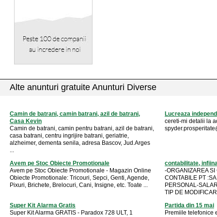
Alte anunturi gratuite Anunturi Diverse
Camin de batrani, camin batrani, azil de batrani,
Lucreaza independe
Casa Kevin
cereti-mi detalii la
Camin de batrani, camin pentru batrani, azil de batrani,
spyder.prosperitat
casa batrani, centru ingrijire batrani, geriatrie,
alzheimer, dementa senila, adresa Bascov, Jud.Arges
...
Avem pe Stoc Obiecte Promotionale
contabilitate, infii
Avem pe Stoc Obiecte Promotionale - Magazin Online
-ORGANIZAREA SI
Obiecte Promotionale: Tricouri, Sepci, Genti, Agende,
CONTABILE PT :SA, 
Pixuri, Brichete, Brelocuri, Cani, Insigne, etc. Toate ...
PERSONAL-SALARIZ
TIP DE MODIFICARI 
Super Kit Alarma Gratis
Partida din 15 mai
Super Kit Alarma GRATIS - Paradox 728 ULT, 1
Premiile telefonice 