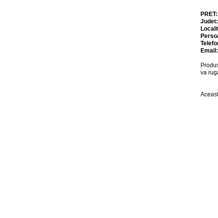
PRET
Judet
Locali
Perso
Telefo
Email
Produs
va rug
Aceast