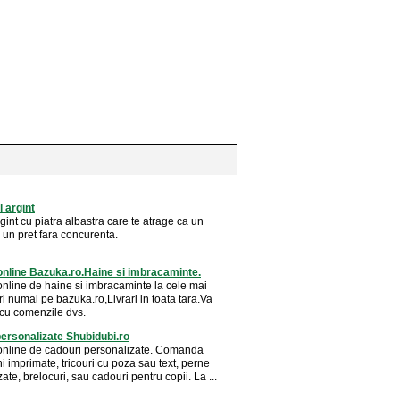
l argint
rgint cu piatra albastra care te atrage ca un
 un pret fara concurenta.
nline Bazuka.ro.Haine si imbracaminte.
nline de haine si imbracaminte la cele mai
ri numai pe bazuka.ro,Livrari in toata tara.Va
cu comenzile dvs.
ersonalizate Shubidubi.ro
nline de cadouri personalizate. Comanda
i imprimate, tricouri cu poza sau text, perne
ate, brelocuri, sau cadouri pentru copii. La ...