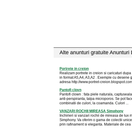
Alte anunturi gratuite Anunturi
Portrete in creion
Realizam portrete in creion si caricaturi dupa 
in format A5,A4, A3,A2 . Exemple cu desene ga
adresa http://www.portret-creion.blogspot.com 
Pantofi clovn
Pantofi clown : fata piele naturala, captuseala
anti-perspiranta, talpa microporos. Se pot fac
combinatii de culori, la coamanda. Culori ...
VANZARI ROCHII MIREASA Simphony
Inchirieri si vanzari rochii de mireasa de lux 
Simphony. Va oferim o gama de colectii unice,
prin rafinament si eleganta. Materiale de cea m