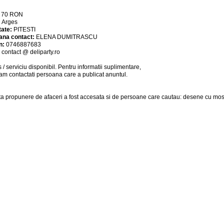
:
70
RON
:
Arges
tate:
PITESTI
ana contact:
ELENA DUMITRASCU
n:
0746887683
:
contact @ deliparty.ro
 / serviciu
disponibil
. Pentru informatii suplimentare,
am contactati persoana care a publicat anuntul.
a propunere de afaceri a fost accesata si de persoane care cautau: desene cu mos 