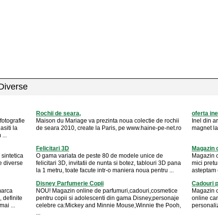
 Diverse
Rochii de seara,
oferta ine
fotografie
Maison du Mariage va prezinta noua colectie de rochii
Inel din a
siti la
de seara 2010, create la Paris, pe www.haine-pe-net.ro
magnet la
...
Felicitari 3D
Magazin o
 sintetica
O gama variata de peste 80 de modele unice de
Magazin o
e diverse
felicitari 3D, invitatii de nunta si botez, tablouri 3D pana
mici pretu
la 1 metru, toate facute intr-o maniera noua pentru ...
asteptam 
Disney Parfumerie Copii
Cadouri p
marca
NOU! Magazin online de parfumuri,cadouri,cosmetice
Magazin o
 definite
pentru copii si adolescenti din gama Disney,personaje
online can
ai ...
celebre ca:Mickey and Minnie Mouse,Winnie the Pooh,
personaliz
...