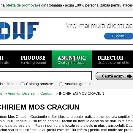
buna
oferta de promovare
din Romania - acum 100% personalizabila pentru aface
ista firme
Catalog produse
Anunturi gratuite
te
»
Anunturi Diverse
»
Cadouri
» INCHIRIEM MOS CRACIUN
CHIRIEM MOS CRACIUN
iriem Mos Craciun, Craciunite si Spiridus care poate realiza picturi pe fata copiilor. 
in ajunul Craciunului sa fie chiar Mos Craciun nu trebuie decat sa ne dati un telefon 
tru toate adresele din Pitesti ( pentru alte locatii se plateste in plus transportul).
ciun sau in cadrul firmei dvs. pretul este de 100 lei/ora ( pentru mai multe ore pr