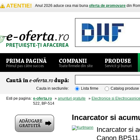
ATENTIE!
Anul 2026 aduce cea mai buna
oferta de promovare
din Rom
Cauta in sectiunile:
Lista firme
Catalog produse
Esti pe pagina:
e-oferta.ro
»
anunturi gratuite
»
Electronice si Electrocasnic
522, BP-514
Incarcator si acum
Incarcator si 
Canon BP511,B