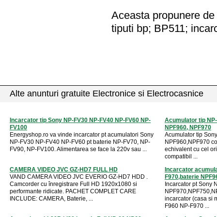
Aceasta propunere de a
tiputi bp; BP511; incar
Alte anunturi gratuite Electronice si Electrocasnice
Incarcator tip Sony NP-FV30 NP-FV40 NP-FV60 NP-
Acumulator tip NP
FV100
NPF960, NPF970
Energyshop.ro va vinde incarcator pt acumulatori Sony
Acumulator tip Son
NP-FV30 NP-FV40 NP-FV60 pt baterie NP-FV70, NP-
NPF960,NPF970 comp
FV90, NP-FV100. Alimentarea se face la 220v sau ...
echivalent cu cel or
compatibil ...
CAMERA VIDEO JVC GZ-HD7 FULL HD
Incarcator acumul
VAND CAMERA VIDEO JVC EVERIO GZ-HD7 HDD .
F970,baterie NPF9
Camcorder cu înregistrare Full HD 1920x1080 si
Incarcator pt Son
performante ridicate. PACHET COMPLET CARE
NPF970,NPF750,NPF
INCLUDE: CAMERA, Baterie, ...
incarcator (casa si
F960 NP-F970 ...