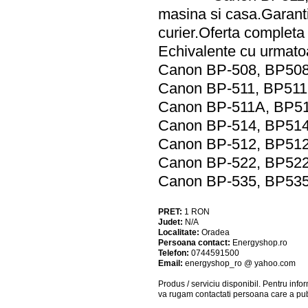
masina si casa.Garanti
curier.Oferta completa
Echivalente cu urmatoar
Canon BP-508, BP50
Canon BP-511, BP511
Canon BP-511A, BP5
Canon BP-514, BP51
Canon BP-512, BP51
Canon BP-522, BP52
Canon BP-535, BP53
PRET:
1
RON
Judet:
N/A
Localitate:
Oradea
Persoana contact:
Energyshop.ro
Telefon:
0744591500
Email:
energyshop_ro @ yahoo.com
Produs / serviciu
disponibil
. Pentru info
va rugam contactati persoana care a pub