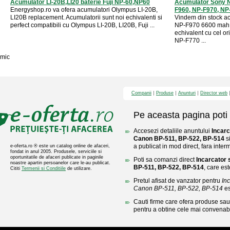
Acumulator LI-20B,LI20 baterie Fuji NP-60,NP60
Acumulator Sony N
Energyshop.ro va ofera acumulatori Olympus LI-20B,
F960, NP-F970, NP
LI20B replacement. Acumulatorii sunt noi echivalenti si
Vindem din stock ac
perfect compatibili cu Olympus LI-20B, LI20B, Fuji ...
NP-F970 6600 mah 
echivalent cu cel or
NP-F770 ...
mic
Companii
Produse
Anunturi
Director web
Pe aceasta pagina poti 
Accesezi detaliile anuntului
Incarc
Canon BP-511, BP-522, BP-514
si
a publicat in mod direct, fara inter
e-oferta.ro ® este un catalog online de afaceri,
fondat in anul 2005. Produsele, serviciile si
oportunitatile de afaceri publicate in paginile
Poti sa comanzi direct
Incarcator 
noastre apartin persoanelor care le-au publicat.
BP-511, BP-522, BP-514
, care est
Cititi
Termenii si Conditiile
de utilizare.
Pretul afisat de vanzator pentru
Inc
Canon BP-511, BP-522, BP-514
es
Cauti firme care ofera produse sau 
pentru a obtine cele mai convenabi