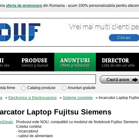
buna
oferta de promovare
din Romania - acum 100% personalizabila pentru aface
ista firme
Catalog produse
Anunturi gratuite
te
»
Electronice si Electrocasnice
»
Sisteme complete
» Incarcator Laptop Fujit
arcator Laptop Fujitsu Siemens
Produsul este NOU, compatibil cu modelul de Notebook Fujitsu Siemens
Coletul contine:
- incarcatorul
- cablul de alimentare