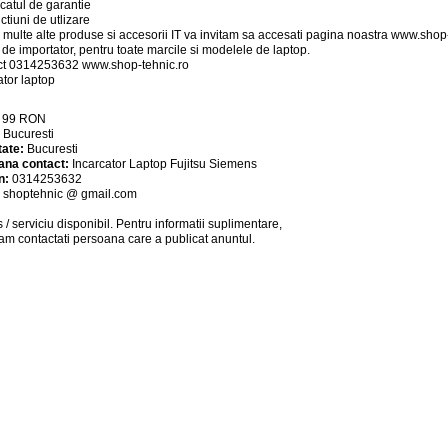
ficatul de garantie
uctiuni de utlizare
 multe alte produse si accesorii IT va invitam sa accesati pagina noastra www.shop-
i de importator, pentru toate marcile si modelele de laptop.
ct 0314253632 www.shop-tehnic.ro
ator laptop
:
99
RON
:
Bucuresti
tate:
Bucuresti
ana contact:
Incarcator Laptop Fujitsu Siemens
n:
0314253632
:
shoptehnic @ gmail.com
 / serviciu
disponibil
. Pentru informatii suplimentare,
am contactati persoana care a publicat anuntul.