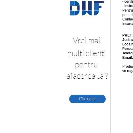
- certi
- instr
Pentru
pretur
Conta
Incarc
PRET
Judet
Locali
Perso
Telefo
Email
Produs
va rug