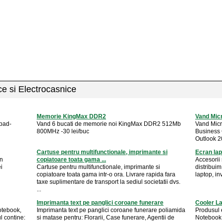
ice si Electrocasnice
Memorie KingMax DDR2
Vand Micr
 bad-
Vand 6 bucati de memorie noi KingMax DDR2 512Mb
Vand Micr
800MHz -30 lei/buc
Business 
Outlook 20
Cartuse pentru multifunctionale, imprimante si
Ecran lap
n
copiatoare toata gama ...
Accesorii
i
Cartuse pentru multifunctionale, imprimante si
distribuim
copiatoare toata gama intr-o ora. Livrare rapida fara
laptop, in
taxe suplimentare de transport la sediul societatii dvs.
...
Imprimanta text pe panglici coroane funerare
Cooler L
otebook,
Imprimanta text pe panglici coroane funerare poliamida
Produsul 
l contine:
si matase pentru: Florarii, Case funerare, Agentii de
Notebook 