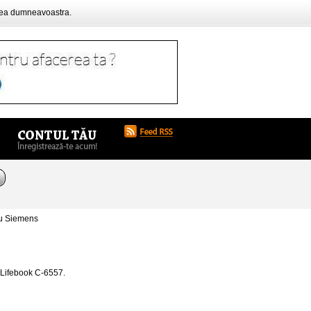
rea dumneavoastra.
su Siemens
 Lifebook C-6557.