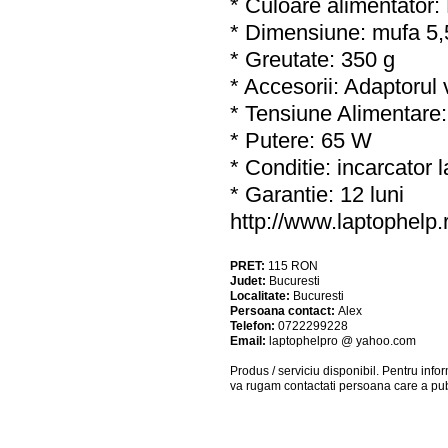
* Culoare alimentator:
* Dimensiune: mufa 5,
* Greutate: 350 g
* Accesorii: Adaptorul 
* Tensiune Alimentare
* Putere: 65 W
* Conditie: incarcator
* Garantie: 12 luni
http://www.laptophelp
PRET:
115
RON
Judet:
Bucuresti
Localitate:
Bucuresti
Persoana contact:
Alex
Telefon:
0722299228
Email:
laptophelpro @ yahoo.com
Produs / serviciu
disponibil
. Pentru info
va rugam contactati persoana care a pub