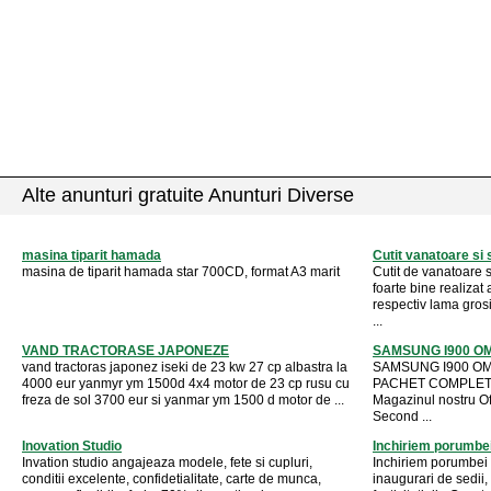
Alte anunturi gratuite Anunturi Diverse
masina tiparit hamada
Cutit vanatoare si 
masina de tiparit hamada star 700CD, format A3 marit
Cutit de vanatoare s
foarte bine realiza
respectiv lama gro
...
VAND TRACTORASE JAPONEZE
SAMSUNG I900 OMN
vand tractoras japonez iseki de 23 kw 27 cp albastra la
SAMSUNG I900 OMNI
4000 eur yanmyr ym 1500d 4x4 motor de 23 cp rusu cu
PACHET COMPLET 
freza de sol 3700 eur si yanmar ym 1500 d motor de ...
Magazinul nostru Of
Second ...
Inovation Studio
Inchiriem porumbei
Invation studio angajeaza modele, fete si cupluri,
Inchiriem porumbei a
conditii excelente, confidetialitate, carte de munca,
inaugurari de sedii,