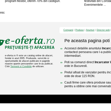
program flexibil, oferim 70% din castiguri.
festivitati din Cons
Evenimentele ...
mic
Companii
Produse
Anunturi
Director web
Pe aceasta pagina poti 
Accesezi detaliile anuntului
Incar
contactezi persoana care l-a public
intermediari.
e-oferta.ro ® este un catalog online de afaceri,
fondat in anul 2005. Produsele, serviciile si
oportunitatile de afaceri publicate in paginile
Poti sa comanzi direct
Incarcator
noastre apartin persoanelor care le-au publicat.
este in Bucuresti.
Cititi
Termenii si Conditiile
de utilizare.
Pretul afisat de vanzator pentru
In
este de doar 115 RON.
Cauti firme care ofera produse sau 
pentru a obtine cele mai convenabi