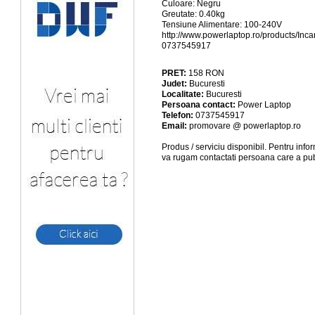
Culoare: Negru
Greutate: 0.40kg
Tensiune Alimentare: 100-240V
http://www.powerlaptop.ro/products/Inca
0737545917
PRET:
158
RON
Judet:
Bucuresti
Localitate:
Bucuresti
Persoana contact:
Power Laptop
Telefon:
0737545917
Email:
promovare @ powerlaptop.ro
Produs / serviciu
disponibil
. Pentru info
va rugam contactati persoana care a pub