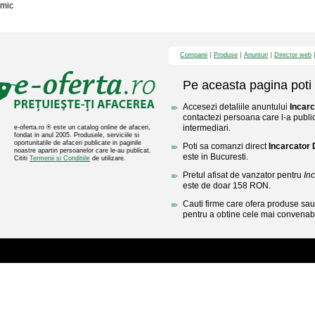
mic
Companii
Produse
Anunturi
Director web
Pe aceasta pagina poti 
Accesezi detaliile anuntului
Incarc
contactezi persoana care l-a public
intermediari.
e-oferta.ro ® este un catalog online de afaceri,
fondat in anul 2005. Produsele, serviciile si
oportunitatile de afaceri publicate in paginile
Poti sa comanzi direct
Incarcator 
noastre apartin persoanelor care le-au publicat.
este in Bucuresti.
Cititi
Termenii si Conditiile
de utilizare.
Pretul afisat de vanzator pentru
In
este de doar 158 RON.
Cauti firme care ofera produse sau 
pentru a obtine cele mai convenabi