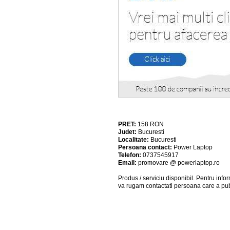
PRET:
158
RON
Judet:
Bucuresti
Localitate:
Bucuresti
Persoana contact:
Power Laptop
Telefon:
0737545917
Email:
promovare @ powerlaptop.ro
Produs / serviciu
disponibil
. Pentru info
va rugam contactati persoana care a pub