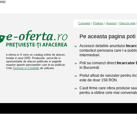
mic
Companii
Produse
Anunturi
Director web
Pe aceasta pagina poti 
Accesezi detaliile anuntului
Incarc
contactezi persoana care l-a public
intermediari.
e-oferta.ro ® este un catalog online de afaceri,
fondat in anul 2005. Produsele, serviciile si
oportunitatile de afaceri publicate in paginile
Poti sa comanzi direct
Incarcator 
noastre apartin persoanelor care le-au publicat.
in Bucuresti.
Cititi
Termenii si Conditiile
de utilizare.
Pretul afisat de vanzator pentru
In
este de doar 158 RON.
Cauti firme care ofera produse sau 
pentru a obtine cele mai convenabi