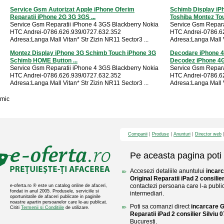
Service Gsm Autorizat Apple iPhone Oferim
Schimb Display iPh
Reparatii iPhone 2G 3G 3GS ...
Toshiba Montez Tou
Service Gsm Reparatii iPhone 4 3GS Blackberry Nokia
Service Gsm Repara
HTC Andrei-0786.626.939/0727.632.352
HTC Andrei-0786.6
Adresa:Langa Mall Vitan* Str Zizin NR11 Sector3 ...
Adresa:Langa Mall V
Montez Display iPhone 3G Schimb Touch iPhone 3G
Decodare iPhone 4
Schimb HOME Button ...
Decodez iPhone 4G 
Service Gsm Reparatii iPhone 4 3GS Blackberry Nokia
Service Gsm Repara
HTC Andrei-0786.626.939/0727.632.352
HTC Andrei-0786.6
Adresa:Langa Mall Vitan* Str Zizin NR11 Sector3 ...
Adresa:Langa Mall V
mic
Companii
Produse
Anunturi
Director web
Pe aceasta pagina poti 
Accesezi detaliile anuntului
incar
Original Reparatii iPad 2 consilie
contactezi persoana care l-a public
e-oferta.ro ® este un catalog online de afaceri,
fondat in anul 2005. Produsele, serviciile si
intermediari.
oportunitatile de afaceri publicate in paginile
noastre apartin persoanelor care le-au publicat.
Poti sa comanzi direct
incarcare G
Cititi
Termenii si Conditiile
de utilizare.
Reparatii iPad 2 consilier Silviu
Bucuresti.