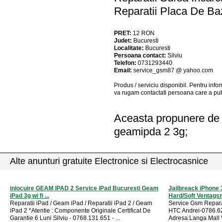
Reparatii Placa De Ba
PRET:
12
RON
Judet:
Bucuresti
Localitate:
Bucuresti
Persoana contact:
Silviu
Telefon:
0731293440
Email:
service_gsm87 @ yahoo.com
Produs / serviciu
disponibil
. Pentru info
va rugam contactati persoana care a pub
Aceasta propunere de a
geamipda 2 3g;
Alte anunturi gratuite Electronice si Electrocasnice
inlocuire GEAM IPAD 2 Service iPad Bucuresti Geam
Jailbreack iPhone 
iPad 3g wi fi ...
Hard/Soft Ventagsm
Reparatii iPad / Geam iPad / Reparatii iPad 2 / Geam
Service Gsm Repara
iPad 2 *Atentie : Componente Originale Certificat De
HTC Andrei-0786.6
Garantie 6 Luni Silviu - 0768.131.651 - ...
Adresa:Langa Mall V