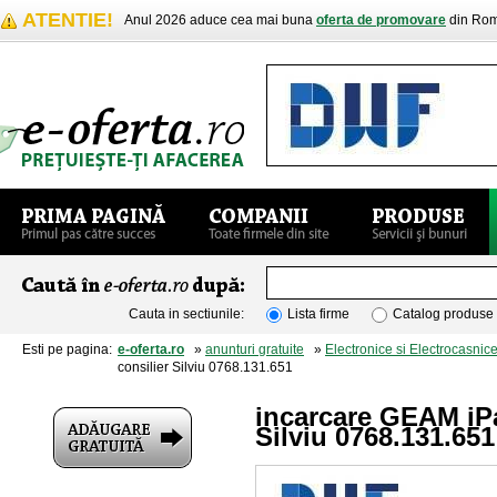
ATENTIE!
Anul 2026 aduce cea mai buna
oferta de promovare
din Rom
Cauta in sectiunile:
Lista firme
Catalog produse
Esti pe pagina:
e-oferta.ro
»
anunturi gratuite
»
Electronice si Electrocasnic
consilier Silviu 0768.131.651
incarcare GEAM iPa
Silviu 0768.131.651