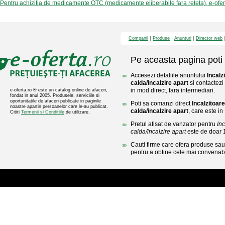
Pentru achizitia de medicamente OTC (medicamente eliberabile fara reteta), e-ofe
Companii
Produse
Anunturi
Director web
Pe aceasta pagina poti 
Accesezi detaliile anuntului
Incalz
calda/incalzire apart
si contactezi
in mod direct, fara intermediari.
e-oferta.ro ® este un catalog online de afaceri,
fondat in anul 2005. Produsele, serviciile si
oportunitatile de afaceri publicate in paginile
Poti sa comanzi direct
Incalzitoar
noastre apartin persoanelor care le-au publicat.
calda/incalzire apart
, care este i
Cititi
Termenii si Conditiile
de utilizare.
Pretul afisat de vanzator pentru
In
calda/incalzire apart
este de doar
Cauti firme care ofera produse sau 
pentru a obtine cele mai convenabi