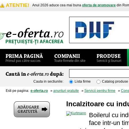
ATENTIE!
Anul 2026 aduce cea mai buna
oferta de promovare
din Rom
Cauta in sectiunile:
Lista firme
Catalog produse
Esti pe pagina:
e-oferta.ro
»
anunturi gratuite
»
Servicii pentru firme
»
Cons
Incalzitoare cu ind
Boilerul cu in
face intr-un ti