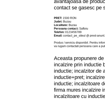
avantajoasa de produce
contact se gasesc pe s
PRET:
1500
RON
Judet:
Buzau
Localitate:
Buzau
Persoana contact:
Saftoiu
Telefon:
0123456789
Email:
contact_pe_siteul @ prest-anunt.
Produs / serviciu
disponibil
. Pentru info
va rugam contactati persoana care a pub
Aceasta propunere de a
incalzire prin inductie 
inductie; incalzitor de 
inductie+pret; incalzire
inductie; incalzitoare 
firma mures incalzire in
incalzitoare cu inducti