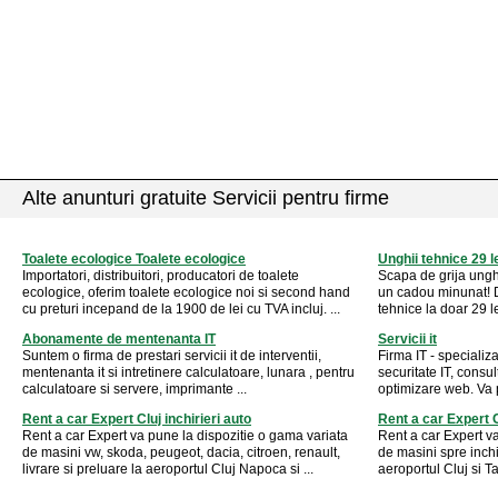
Alte anunturi gratuite Servicii pentru firme
Toalete ecologice Toalete ecologice
Unghii tehnice 29 l
Importatori, distribuitori, producatori de toalete
Scapa de grija unghii
ecologice, oferim toalete ecologice noi si second hand
un cadou minunat! D
cu preturi incepand de la 1900 de lei cu TVA incluj. ...
tehnice la doar 29 lei
Abonamente de mentenanta IT
Servicii it
Suntem o firma de prestari servicii it de interventii,
Firma IT - specializa
mentenanta it si intretinere calculatoare, lunara , pentru
securitate IT, consu
calculatoare si servere, imprimante ...
optimizare web. Va
Rent a car Expert Cluj inchirieri auto
Rent a car Expert 
Rent a car Expert va pune la dispozitie o gama variata
Rent a car Expert v
de masini vw, skoda, peugeot, dacia, citroen, renault,
de masini spre inchir
livrare si preluare la aeroportul Cluj Napoca si ...
aeroportul Cluj si T