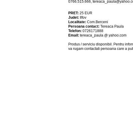
0766.515.666,
tereaca_paula@yahoo.
PRET:
25
EUR
Judet:
Ilfov
Localitate:
Com.Berceni
Persoana contact:
Tereaca Paula
Telefon:
0726171888
Email:
tereaca_paula @ yahoo.com
Produs / serviciu
disponibil
. Pentru info
va rugam contactati persoana care a pub