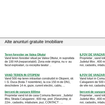
Alte anunturi gratuite Imobiliare
Teren forestier pe Valea Oltului
ILFOV DE VANZAR
Vand teren forestier situat pe Valea Oltului, in suprafata
Proprietar , vand lo
de 100 HA (neparcelabil). Zona este virgina, nu s- au
Judetul Ilfov , 400 mp
facut exploatari, cu exceptia taiatul ...
noi, cadastru, intabu
VAND TEREN IN OTOPENI
ILFOV DE VANZAR
Vand 500 mp teren intravilan construibil in Otopeni, str.
Vand loturi in Comu
I. G. Duca (fosta 7 noiembrie), la cca 150 m de DN1,
Calugareni de 500 mp
deschidere 14 m, gaze, curent electric, cablu, ...
de vile noi, cadastru,
berceni de vanzare 600mp
berceni de vanzar
Proprietar vand lot de casa Comuna Berceni , Judetul
Proprietar , vand lo
Ilfov, Strada Calugareni , 600 mp, pret: 25euro/mp, d-
Judetul Ilfov , 400 mp
22m , cadastru, intabulare, puz, CONTACT : ...
noi, cadastru, intabu