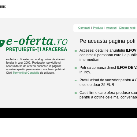
mic
Companii
Produse
Anunturi
Director web
Pe aceasta pagina poti 
Accesezi detaliile anuntului
ILFOV
contactezi persoana care l-a public
intermediari.
e-oferta.ro ® este un catalog online de afaceri,
fondat in anul 2005. Produsele, serviciile si
oportunitatile de afaceri publicate in paginile
Poti sa comanzi direct
ILFOV DE 
noastre apartin persoanelor care le-au publicat.
in Ilfov.
Cititi
Termenii si Conditiile
de utilizare.
Pretul afisat de vanzator pentru
IL
este de doar 25 EUR.
Cauti firme care ofera produse sau 
pentru a obtine cele mai convenabi