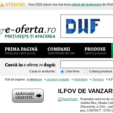
ATENTIE!
Anul 2026 aduce cea mai buna
oferta de promovare
din Rom
Cauta in sectiunile:
Lista firme
Catalog produse
Esti pe pagina:
e-oferta.ro
»
anunturi gratuite
»
Imobiliare
»
Terenuri
» ILF
ILFOV DE VANZAR
Proprietar vand lot de 
Judetul Ilfov, Strada Ca
25euro/mp, d-22m , cada
puz, CONTACT : 0726.1