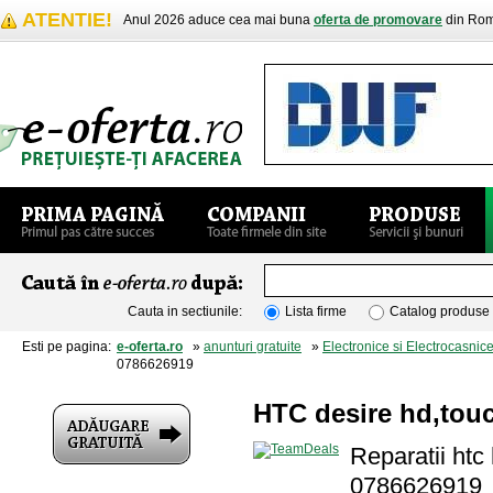
ATENTIE!
Anul 2026 aduce cea mai buna
oferta de promovare
din Rom
Cauta in sectiunile:
Lista firme
Catalog produse
Esti pe pagina:
e-oferta.ro
»
anunturi gratuite
»
Electronice si Electrocasnic
0786626919
HTC desire hd,touc
Reparatii htc
0786626919