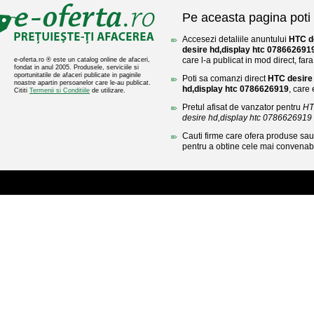
Pe aceasta pagina poti 
Accesezi detaliile anuntului
HTC d
desire hd,display htc 078662691
care l-a publicat in mod direct, fara
e-oferta.ro ® este un catalog online de afaceri,
fondat in anul 2005. Produsele, serviciile si
oportunitatile de afaceri publicate in paginile
Poti sa comanzi direct
HTC desire 
noastre apartin persoanelor care le-au publicat.
hd,display htc 0786626919
, care 
Cititi
Termenii si Conditiile
de utilizare.
Pretul afisat de vanzator pentru
HT
desire hd,display htc 0786626919
Cauti firme care ofera produse sau 
pentru a obtine cele mai convenabi