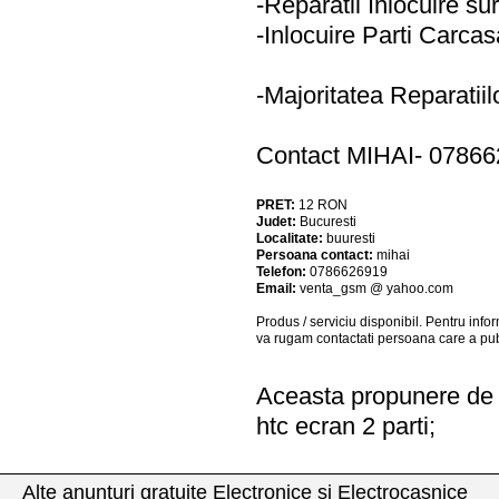
-Reparatii Inlocuire su
-Inlocuire Parti Carca
-Majoritatea Reparatiil
Contact MIHAI- 07866
PRET:
12
RON
Judet:
Bucuresti
Localitate:
buuresti
Persoana contact:
mihai
Telefon:
0786626919
Email:
venta_gsm @ yahoo.com
Produs / serviciu
disponibil
. Pentru info
va rugam contactati persoana care a pub
Aceasta propunere de a
htc ecran 2 parti;
Alte anunturi gratuite Electronice si Electrocasnice