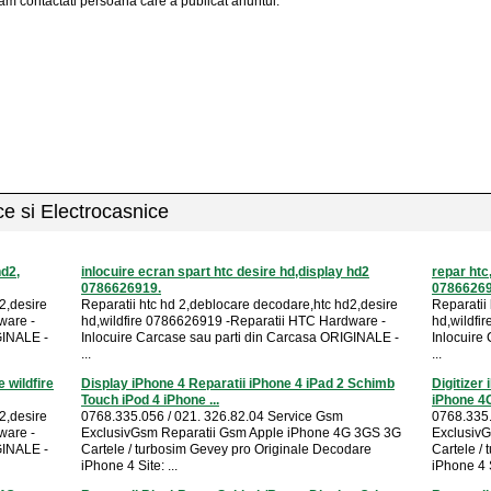
am contactati persoana care a publicat anuntul.
ice si Electrocasnice
hd2,
inlocuire ecran spart htc desire hd,display hd2
repar htc
0786626919.
07866269
2,desire
Reparatii htc hd 2,deblocare decodare,htc hd2,desire
Reparatii
ware -
hd,wildfire 0786626919 -Reparatii HTC Hardware -
hd,wildfi
GINALE -
Inlocuire Carcase sau parti din Carcasa ORIGINALE -
Inlocuire
...
...
 wildfire
Display iPhone 4 Reparatii iPhone 4 iPad 2 Schimb
Digitizer
Touch iPod 4 iPhone ...
iPhone 4
2,desire
0768.335.056 / 021. 326.82.04 Service Gsm
0768.335.
ware -
ExclusivGsm Reparatii Gsm Apple iPhone 4G 3GS 3G
Exclusiv
GINALE -
Cartele / turbosim Gevey pro Originale Decodare
Cartele /
iPhone 4 Site: ...
iPhone 4 Si