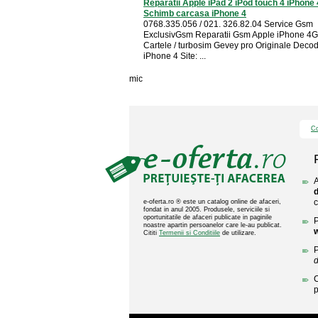
Reparatii Apple iPad 2 iPod touch 4 iPhone
Schimb carcasa iPhone 4
0768.335.056 / 021. 326.82.04 Service Gsm
ExclusivGsm Reparatii Gsm Apple iPhone 4
Cartele / turbosim Gevey pro Originale Deco
iPhone 4 Site: ...
mic
Co
A
d
c
e-oferta.ro ® este un catalog online de afaceri,
fondat in anul 2005. Produsele, serviciile si
oportunitatile de afaceri publicate in paginile
P
noastre apartin persoanelor care le-au publicat.
w
Cititi
Termenii si Conditiile
de utilizare.
P
d
C
p