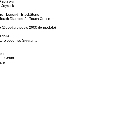
Display-uri
u Joystick
ero - Legend - BlackStone
- Touch Diamond2 - Touch Cruise
e (Decodare peste 2000 de modele)
tibile
ere coduri se Siguranta
zor
een, Geam
care