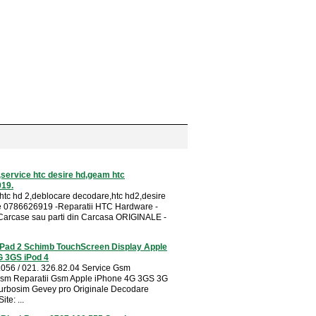
,service htc desire hd,geam htc
19.
 htc hd 2,deblocare decodare,htc hd2,desire
re 0786626919 -Reparatii HTC Hardware -
 Carcase sau parti din Carcasa ORIGINALE -
 iPad 2 Schimb TouchScreen Display Apple
G 3GS iPod 4
056 / 021. 326.82.04 Service Gsm
Gsm Reparatii Gsm Apple iPhone 4G 3GS 3G
 turbosim Gevey pro Originale Decodare
te: ...