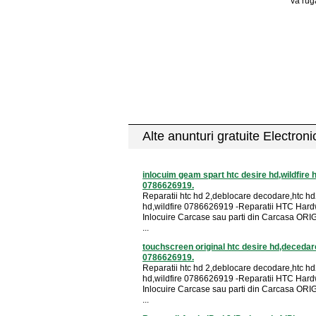
va rug
Alte anunturi gratuite Electron
inlocuim geam spart htc desire hd,wildfire 
0786626919.
Reparatii htc hd 2,deblocare decodare,htc hd
hd,wildfire 0786626919 -Reparatii HTC Hard
Inlocuire Carcase sau parti din Carcasa ORI
...
touchscreen original htc desire hd,decedare
0786626919.
Reparatii htc hd 2,deblocare decodare,htc hd
hd,wildfire 0786626919 -Reparatii HTC Hard
Inlocuire Carcase sau parti din Carcasa ORI
...