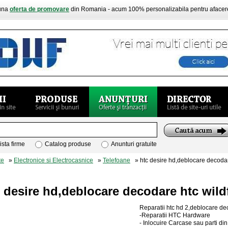
buna
oferta de promovare
din Romania - acum 100% personalizabila pentru aface
ista firme
Catalog produse
Anunturi gratuite
te
»
Electronice si Electrocasnice
»
Telefoane
» htc desire hd,deblocare decodare
 desire hd,deblocare decodare htc wild
Reparatii htc hd 2,deblocare d
-Reparatii HTC Hardware
- Inlocuire Carcase sau parti 