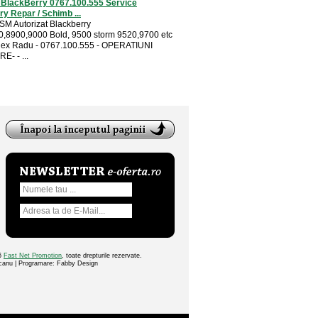
i BlackBerry 0767.100.555 Service
y Repar / Schimb ...
SM Autorizat Blackberry
,8900,9000 Bold, 9500 storm 9520,9700 etc
lex Radu - 0767.100.555 - OPERATIUNI
- - ...
26
Fast Net Promotion
, toate drepturile rezervate.
ocanu | Programare: Fabby Design