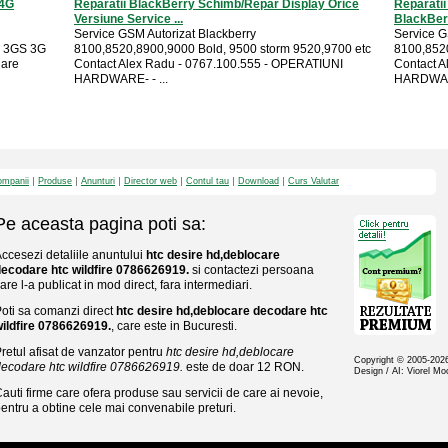
 4G
Reparatii BlackBerry Schimb/Repar Display Orice
Reparati
Versiune Service ...
BlackBerr
Service GSM Autorizat Blackberry
Service G
G 3GS 3G
8100,8520,8900,9000 Bold, 9500 storm 9520,9700 etc
8100,8520
dare
Contact Alex Radu - 0767.100.555 - OPERATIUNI
Contact A
HARDWARE- - ...
HARDWARE
mpanii
Produse
Anunturi
Director web
Contul tau
Download
Curs Valutar
Pe aceasta pagina poti sa:
ccesezi detaliile anuntului
htc desire hd,deblocare
ecodare htc wildfire 0786626919.
si contactezi persoana
are l-a publicat in mod direct, fara intermediari.
oti sa comanzi direct
htc desire hd,deblocare decodare htc
ildfire 0786626919.
, care este in Bucuresti.
retul afisat de vanzator pentru
htc desire hd,deblocare
Copyright © 2005-20
ecodare htc wildfire 0786626919.
este de doar 12 RON.
Design / AI: Viorel M
auti firme care ofera produse sau servicii de care ai nevoie,
entru a obtine cele mai convenabile preturi.