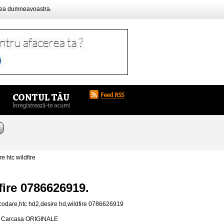
rea dumneavoastra.
 htc wildfire
fire 0786626919.
ecodare,htc hd2,desire hd,wildfire 0786626919
din Carcasa ORIGINALE