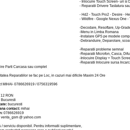
- Inlocuire Touch Screen- uri si 
- Reparatii Drivere Tastatura sa
- Hd2 - Touch Pro2 - Desire - H
- Wildfire - Google Nexus One 
-Decodare, Resoftare, Up-Grad
-Menu in Limba Romana
-Instalare GPS pe modele compa
-Debranduire, Deparolare, scoat
-Reparatii probleme semnal
-Reparatii Microfon, Casca, Difu
-Inlocuire Display + Touch Scr
-Reparatii Inlocuire sursa Incar
uire Parti Carcasa sau complet
itatea Reparatiilor se fac pe Loc, in cazuri mai dificile Maxim 24 Ore
ct MIHAI- 0786626919 / 0756319596
:
12
RON
:
Bucuresti
tate:
bucuresti
ana contact:
mihai
n:
0786626919
:
venta_gsm @ yahoo.com
 / serviciu
disponibil
. Pentru informatii suplimentare,