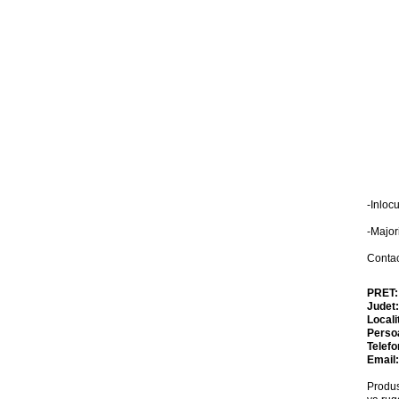
-Inloc
-Major
Conta
PRET
Judet
Locali
Perso
Telefo
Email
Produs