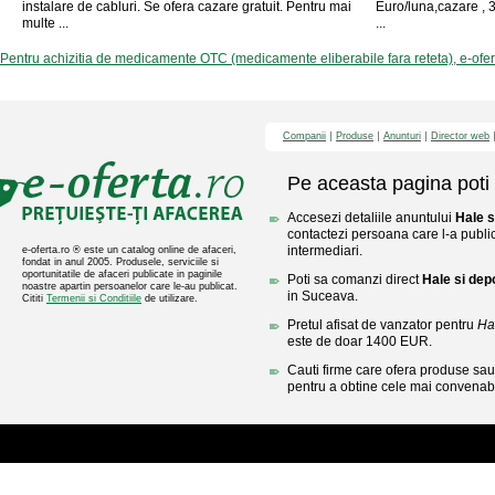
instalare de cabluri. Se ofera cazare gratuit. Pentru mai
Euro/luna,cazare , 
multe ...
...
Pentru achizitia de medicamente OTC (medicamente eliberabile fara reteta), e-ofe
Companii
Produse
Anunturi
Director web
Pe aceasta pagina poti 
Accesezi detaliile anuntului
Hale s
contactezi persoana care l-a public
intermediari.
e-oferta.ro ® este un catalog online de afaceri,
fondat in anul 2005. Produsele, serviciile si
oportunitatile de afaceri publicate in paginile
Poti sa comanzi direct
Hale si dep
noastre apartin persoanelor care le-au publicat.
in Suceava.
Cititi
Termenii si Conditiile
de utilizare.
Pretul afisat de vanzator pentru
Ha
este de doar 1400 EUR.
Cauti firme care ofera produse sau 
pentru a obtine cele mai convenabi