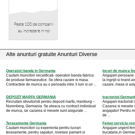
Alte anunturi gratuite Anunturi Diverse
Operatori banda in Germania
locuri de munca fe
Cautam muncitori necalificati- operatori banda fabrica
Angajam persoane 
de produse farmaceutice. Se ofera cazare si masa.
la ingrijit si hranit
Contractele de munca au o perioada intre 3 luni si un ...
cazare, masa si asi
DEPOZIT MARFA GERMANIA
tractoristi German
Recrutam stivuitoristi pentru depozit marfa, Hamburg –
Angajam tractoristi 
Nurenberg, Germania. Se pleaca cu contract individual
Cazarea si mesele s
de munca, iar cazarea si mesele sunt asigurate ...
angajator! Pentru ma
de ...
Terasamente Germania
Femei serviciu res
Cautam muncitori cu experienta pentru lucrari
Angajam urgent femei
terasamente, pentru sapaturi, nivelare pamant si
bucatarie,in German