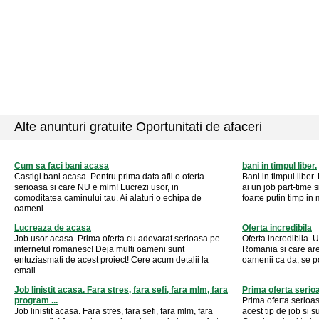
Alte anunturi gratuite Oportunitati de afaceri
Cum sa faci bani acasa
bani in timpul liber.
Castigi bani acasa. Pentru prima data afli o oferta
Bani in timpul liber.
serioasa si care NU e mlm! Lucrezi usor, in
ai un job part-time s
comoditatea caminului tau. Ai alaturi o echipa de
foarte putin timp in 
oameni ...
Lucreaza de acasa
Oferta incredibila
Job usor acasa. Prima oferta cu adevarat serioasa pe
Oferta incredibila.
internetul romanesc! Deja multi oameni sunt
Romania si care are 
entuziasmati de acest proiect! Cere acum detalii la
oamenii ca da, se po
email ...
...
Job linistit acasa. Fara stres, fara sefi, fara mlm, fara
Prima oferta serio
program ...
Prima oferta serioas
Job linistit acasa. Fara stres, fara sefi, fara mlm, fara
acest tip de job si 