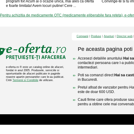
program fix! Acum ai o ocazie unica, mai ales ca oferta
Convinge-te si tu ime
e foarte limitata! Avem locuri putine! Cere ...
Pentru achizitia de medicamente OTC (medicamente eliberabile fara reteta), e-ofe
Companii
Produse
Anunturi
Director web
Pe aceasta pagina poti 
Accesezi detaliile anuntului
Hai sa
contactezi persoana care l-a public
intermediari.
e-oferta.ro ® este un catalog online de afaceri,
fondat in anul 2005. Produsele, serviciile si
oportunitatile de afaceri publicate in paginile
Poti sa comanzi direct
Hai sa cast
noastre apartin persoanelor care le-au publicat.
in Bucuresti.
Cititi
Termenii si Conditiile
de utilizare.
Pretul afisat de vanzator pentru
Ha
este de doar 600 USD.
Cauti firme care ofera produse sau 
pentru a obtine cele mai convenabi