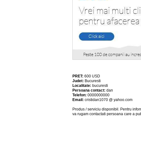
PRET:
600
USD
Judet:
Bucuresti
Localitate:
bucuresti
Persoana contact:
dan
Telefon:
0000000000
Email:
cristidan1070 @ yahoo.com
Produs / serviciu
disponibil
. Pentru info
va rugam contactati persoana care a pub