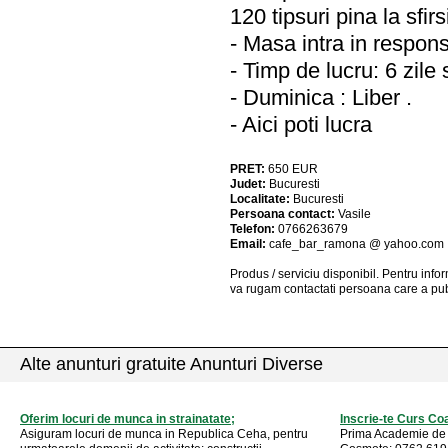
120 tipsuri pina la sfir
- Masa intra in respons
- Timp de lucru: 6 zil
- Duminica : Liber .
- Aici poti lucra
PRET:
650
EUR
Judet:
Bucuresti
Localitate:
Bucuresti
Persoana contact:
Vasile
Telefon:
0766263679
Email:
cafe_bar_ramona @ yahoo.com
Produs / serviciu
disponibil
. Pentru info
va rugam contactati persoana care a pub
Alte anunturi gratuite Anunturi Diverse
Oferim locuri de munca in strainatate;
Inscrie-te Curs Co
Asiguram locuri de munca in Republica Ceha, pentru
Prima Academie de 