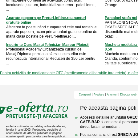
urmatoarele domenii de activitate: constructii,
Cosmote: 0762.619
lacatuserie, sudura; industrializare lemn - paleti lemn;
Orange: ...
...
Aparate popcorn pe Preturi-ieftine.ro anunturi
Pantaloni stofa noi
gratuite online
PANTALONI STOFA
Afacerea ta poate inflori cumparand cele mai rentabile
OKAZII SPECIALE 
aparate popcorn, acum prin anunturi gratuite online de
disponibile mai mul
inalta clasa postate pe Preturi-ieftine.ro! ...
okazii ...
Inscrie-te Curs Masaj Tehnician Maseur Ploiesti
Mocheta modulara d
Profesional Academy Organizeaza cursuri de
0.50
Masaj.Diploma primita la sfarsitul cursurilor este
Mocheta modulara da
recunoscuta international Reduceri de 350 Lei pentru
Olanda, conform no
...
calitate superioare. M
Pentru achizitia de medicamente OTC (medicamente eliberabile fara reteta), e-ofe
Companii
Produse
Anunturi
Director web
Pe aceasta pagina poti 
Accesezi detaliile anuntului
GRECI
CAFE-BAR
si contactezi persoana
direct, fara intermediari.
e-oferta.ro ® este un catalog online de afaceri,
fondat in anul 2005. Produsele, serviciile si
oportunitatile de afaceri publicate in paginile
Poti sa comanzi direct
GRECIA JO
noastre apartin persoanelor care le-au publicat.