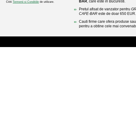
BAR
, care este in Bucuresti.
Cititi
Termenii si Conditiile
de utilizare.
Pretul afisat de vanzator pentru
GR
CAFE-BAR
este de doar 650 EUR.
Cauti firme care ofera produse sau 
pentru a obtine cele mai convenabi