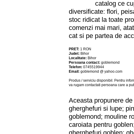
catalog ce c
diversificate: flori, pe
stoc ridicat la toate 
comenzi mai mari, atat
cat si pe partea de acc
PRET:
1
RON
Judet:
Bihor
Localitate:
Bihor
Persoana contact:
goblemond
Telefon:
0745519944
Email:
goblemond @ yahoo.com
Produs / serviciu
disponibil
. Pentru info
va rugam contactati persoana care a pub
Aceasta propunere de a
gherghefuri si lupe; pi
goblemond; mouline ro
caroiata pentru goblen;
gherghefuri goblen; ghe