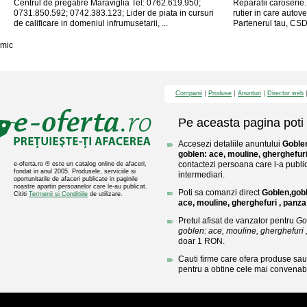
Centrul de pregatire Maraviglia Tel: 0762.619.950;
Reparatii caroserie.
0731.850.592; 0742.383.123; Lider de piata in cursuri
rutier in care autove
de calificare in domeniul infrumusetarii, ...
Partenerul tau, CSD
mic
Companii
Produse
Anunturi
Director web
Pe aceasta pagina poti 
Accesezi detaliile anuntului
Goblen
goblen: ace, mouline, gherghefuri
contactezi persoana care l-a public
e-oferta.ro ® este un catalog online de afaceri,
fondat in anul 2005. Produsele, serviciile si
intermediari.
oportunitatile de afaceri publicate in paginile
noastre apartin persoanelor care le-au publicat.
Poti sa comanzi direct
Goblen,gobl
Cititi
Termenii si Conditiile
de utilizare.
ace, mouline, gherghefuri , panza
Pretul afisat de vanzator pentru
Go
goblen: ace, mouline, gherghefuri 
doar 1 RON.
Cauti firme care ofera produse sau 
pentru a obtine cele mai convenabi