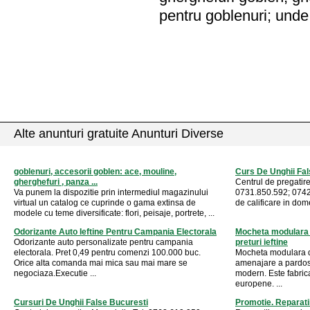
pentru goblenuri; unde
Alte anunturi gratuite Anunturi Diverse
goblenuri, accesorii goblen: ace, mouline,
Curs De Unghii Fal
gherghefuri , panza ...
Centrul de pregatir
Va punem la dispozitie prin intermediul magazinului
0731.850.592; 0742.
virtual un catalog ce cuprinde o gama extinsa de
de calificare in dome
modele cu teme diversificate: flori, peisaje, portrete, ...
Odorizante Auto Ieftine Pentru Campania Electorala
Mocheta modulara d
Odorizante auto personalizate pentru campania
preturi ieftine
electorala. Pret 0,49 pentru comenzi 100.000 buc.
Mocheta modulara d
Orice alta comanda mai mica sau mai mare se
amenajare a pardose
negociaza.Executie ...
modern. Este fabric
europene. ...
Cursuri De Unghii False Bucuresti
Promotie. Reparatii