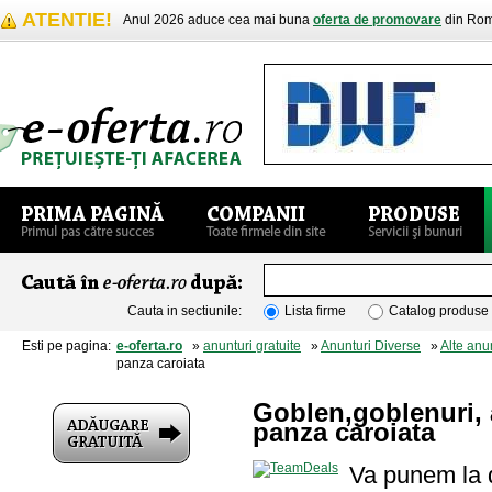
ATENTIE!
Anul 2026 aduce cea mai buna
oferta de promovare
din Rom
Cauta in sectiunile:
Lista firme
Catalog produse
Esti pe pagina:
e-oferta.ro
»
anunturi gratuite
»
Anunturi Diverse
»
Alte anu
panza caroiata
Goblen,goblenuri, 
panza caroiata
Va punem la d