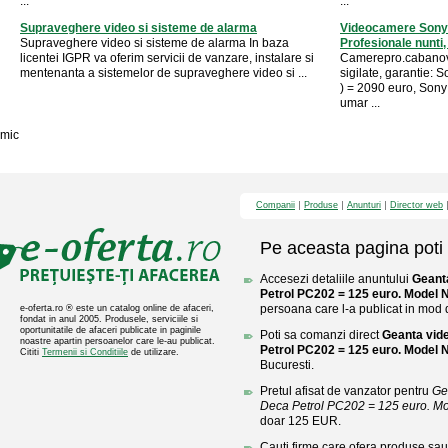
...
...
Supraveghere video si sisteme de alarma
Videocamere Sony
Supraveghere video si sisteme de alarma In baza
Profesionale nunti, .
licentei IGPR va oferim servicii de vanzare, instalare si
Camerepro.cabanova
mentenanta a sistemelor de supraveghere video si ...
sigilate, garantie
) = 2090 euro, So
umar ...
mic
Companii
Produse
Anunturi
Director web
Pe aceasta pagina poti 
Accesezi detaliile anuntului
Geant
Petrol PC202 = 125 euro. Model No
persoana care l-a publicat in mod di
e-oferta.ro ® este un catalog online de afaceri,
fondat in anul 2005. Produsele, serviciile si
oportunitatile de afaceri publicate in paginile
Poti sa comanzi direct
Geanta vid
noastre apartin persoanelor care le-au publicat.
Petrol PC202 = 125 euro. Model No
Cititi
Termenii si Conditiile
de utilizare.
Bucuresti.
Pretul afisat de vanzator pentru
Ge
Deca Petrol PC202 = 125 euro. Mod
doar 125 EUR.
Cauti firme care ofera produse sau 