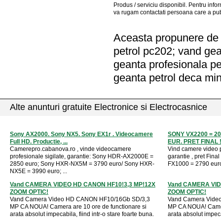
Produs / serviciu
disponibil
. Pentru info
va rugam contactati persoana care a pub
Aceasta propunere de a
petrol pc202; vand gea
geanta profesionala pe
geanta petrol deca min
Alte anunturi gratuite Electronice si Electrocasnice
Sony AX2000. Sony NX5. Sony EX1r . Videocamere
SONY VX2200 = 20
Full HD. Productie, ...
EUR. PRET FINAL !
Camerepro.cabanova.ro , vinde videocamere
Vind camere video pro
profesionale sigilate, garantie: Sony HDR-AX2000E =
garantie , pret Fin
2850 euro; Sony HXR-NX5M = 3790 euro/ Sony HXR-
FX1000 = 2790 euro
NX5E = 3990 euro; ...
Vand CAMERA VIDEO HD CANON HF10!3,3 MP!12X
Vand CAMERA VID
ZOOM OPTIC!
ZOOM OPTIC!
Vand Camera Video HD CANON HF10/16Gb SD/3,3
Vand Camera Vide
MP CA NOUA! Camera are 10 ore de functionare si
MP CA NOUA! Camera
arata absolut impecabila, fiind intr-o stare foarte buna.
arata absolut impecab