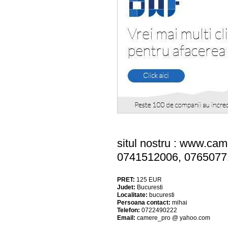
situl nostru : www.ca
0741512006, 0765077
PRET:
125
EUR
Judet:
Bucuresti
Localitate:
bucuresti
Persoana contact:
mihai
Telefon:
0722490222
Email:
camere_pro @ yahoo.com