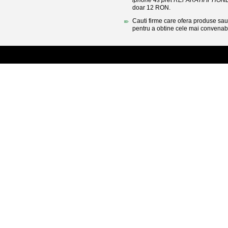
iphone 4s pret REPARATII IPHONE 4
doar 12 RON.
Cauti firme care ofera produse sau 
pentru a obtine cele mai convenabi