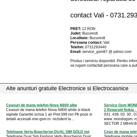
contact Vali - 0731.29
PRET:
12
RON
Judet:
Bucuresti
Localitate:
Bucuresti
Persoana contact:
Vali
Telefon:
0731293440
Email:
service_gsm87 @ yahoo.com
Produs / serviciu
disponibil
. Pentru info
va rugam contactati persoana care a pub
Alte anunturi gratuite Electronice si Electrocasnice
Ceasuri de mana telefon Nova N800 albe
Service Gsm MOND
Ceasuri de mana telefon Nova N800 white si black
2 Reparatii Nokia , .
sigilate Garantie scrisa 1 an Pret:399 ron Ptr poze si
031. 438. 03. 30 , 0
detalii accesati one-gsm.ro -rezistent la ...
www. mondogsm. r
SECTOR 2 MIHAI BRA
Telefoane Vertu Boucheron DUAL SIM GOLD noi
Ceas de mana tele
Telefoane Dual Sim Fashion Vertu Boucheron Dual
Telefoane mobile c