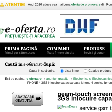
ATENTIE!
Anul 2026 aduce cea mai buna
oferta de promovare
din Rom
Cauta in sectiunile:
Lista firme
Catalog produse
Esti pe pagina:
e-oferta.ro
»
anunturi gratuite
»
Electronice si Electrocasnic
IPHONE 4 3GS inlocuire capac,carcasa iphone 4 service ipho
geam-touch screen
3GS inlocuire capa
service gsm t