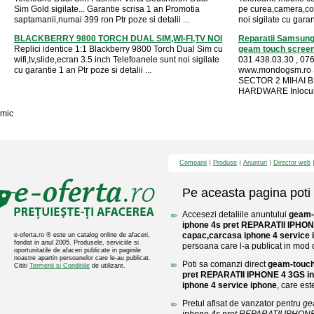
Sim Gold sigilate... Garantie scrisa 1 an Promotia
pe curea,camera,co
saptamanii,numai 399 ron Ptr poze si detalii ...
noi sigilate cu garan
BLACKBERRY 9800 TORCH DUAL SIM,WI-FI,TV NOI
Reparatii Samsung
Replici identice 1:1 Blackberry 9800 Torch Dual Sim cu
geam touch screen 
wifi,tv,slide,ecran 3.5 inch Telefoanele sunt noi sigilate
031.438.03.30 , 076
cu garantie 1 an Ptr poze si detalii ...
www.mondogsm.ro
SECTOR 2 MIHAI BR
HARDWARE Inlocuir
mic
Companii
Produse
Anunturi
Director web
Pe aceasta pagina poti 
Accesezi detaliile anuntului
geam-
iphone 4s pret REPARATII IPHONE
capac,carcasa iphone 4 service 
e-oferta.ro ® este un catalog online de afaceri,
fondat in anul 2005. Produsele, serviciile si
persoana care l-a publicat in mod di
oportunitatile de afaceri publicate in paginile
noastre apartin persoanelor care le-au publicat.
Poti sa comanzi direct
geam-touch
Cititi
Termenii si Conditiile
de utilizare.
pret REPARATII IPHONE 4 3GS in
iphone 4 service iphone
, care est
Pretul afisat de vanzator pentru
ge