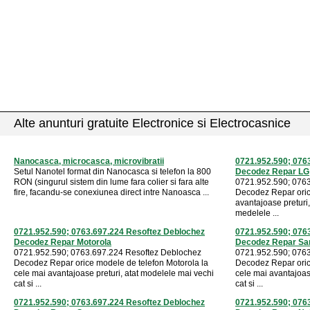
Alte anunturi gratuite Electronice si Electrocasnice
Nanocasca, microcasca, microvibratii
0721.952.590; 076
Setul Nanotel format din Nanocasca si telefon la 800
Decodez Repar LG
RON (singurul sistem din lume fara colier si fara alte
0721.952.590; 076
fire, facandu-se conexiunea direct intre Nanoasca ...
Decodez Repar oric
avantajoase preturi,
medelele ...
0721.952.590; 0763.697.224 Resoftez Deblochez
0721.952.590; 076
Decodez Repar Motorola
Decodez Repar S
0721.952.590; 0763.697.224 Resoftez Deblochez
0721.952.590; 076
Decodez Repar orice modele de telefon Motorola la
Decodez Repar oric
cele mai avantajoase preturi, atat modelele mai vechi
cele mai avantajoas
cat si ...
cat si ...
0721.952.590; 0763.697.224 Resoftez Deblochez
0721.952.590; 076