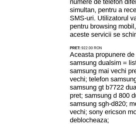
numere de telefon difer
simultan, pentru a rece
SMS-uri. Utilizatorul v
pentru browsing mobil, 
aceste servicii se schi
PRET:
922.00
RON
Aceasta propunere de a
samsung dualsim = list
samsung mai vechi pre
vechi; telefon samsun
samsung gt b7722 dual
pret; samsung d 800 d
samsung sgh-d820; mo
vechi; sony ericson m
deblocheaza;