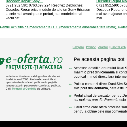
Decodez Repar Sony ...
Decodez Repar No
0721.952.590; 0763.697.224 Resoftez Deblochez
0721.952.590; 0763
Decodez Repar orice modele de telefon Sony Ericsson
Decodez Repar orice
la cele mai avantajoase preturi, atat modelele mai
mai avantajoase pre
vechi cat ...
mai ...
Pentru achizitia de medicamente OTC (medicamente eliberabile fara reteta), e-ofe
Companii
Produse
Anunturi
Director web
Pe aceasta pagina poti 
Accesezi detaliile anuntului
Dual 
mai mic pret din Romania
si cont
publicat in mod direct, fara interme
e-oferta.ro ® este un catalog online de afaceri,
fondat in anul 2005. Produsele, serviciile si
oportunitatile de afaceri publicate in paginile
Poti sa comanzi direct
Dual Sim S
noastre apartin persoanelor care le-au publicat.
mic pret din Romania
, care este in
Cititi
Termenii si Conditiile
de utilizare.
Pretul afisat de vanzator pentru
Du
cel mai mic pret din Romania
este
Cauti firme care ofera produse sau 
pentru a obtine cele mai convenabi