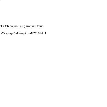
D+
ctie China, nou cu garantie 12 luni
ts/Display-Dell-Inspiron-N7110.html