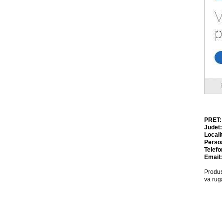
PRET
Judet
Locali
Perso
Telefo
Email
Produs
va rug