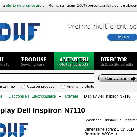
buna
oferta de promovare
din Romania - acum 100% personalizabila pentru aface
ista firme
Catalog produse
Anunturi gratuite
te
»
Electronice si Electrocasnice
»
Hardware
» Display Dell Inspiron N7110
play Dell Inspiron N7110
Specificatii Display Dell Inspir
Dimensiune ecran: 17.3" LCD
Rezolutie: WXGA++