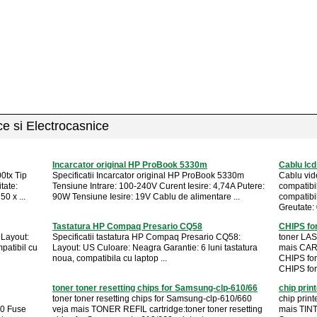
ice si Electrocasnice
Incarcator original HP ProBook 5330m
Cablu lc
00tx Tip
Specificatii Incarcator original HP ProBook 5330m
Cablu vi
tate:
Tensiune Intrare: 100-240V Curent Iesire: 4,74A Putere:
compatib
0 x ...
90W Tensiune Iesire: 19V Cablu de alimentare ...
compatibi
Greutate: 
Tastatura HP Compaq Presario CQ58
CHIPS f
 Layout:
Specificatii tastatura HP Compaq Presario CQ58:
toner LA
patibil cu
Layout: US Culoare: Neagra Garantie: 6 luni tastatura
mais CAR
noua, compatibila cu laptop ...
CHIPS fo
CHIPS for 
toner toner resetting chips for Samsung-clp-610/66
chip prin
toner toner resetting chips for Samsung-clp-610/660
chip prin
0 Fuse
veja mais TONER REFIL cartridge:toner toner resetting
mais TINTA