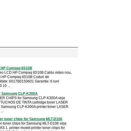
d HP Compaq 6510B
deo LCD HP Compaq 6510B Cablu video nou,
il HP Compaq 6510B Coduri de
litate: 6017B0150601 Garantie: 6 luni
0.10 ...
or Samsung CLP-K300A
SER CHIPS for Samsung CLP-K300A veja
TUCHOS DE TINTA cartridge:toner LASER
r Samsung CLP-K300A printer:toner LASER
...
ter toner chips for Samsung MLT-D106
ter toner chips for Samsung MLT-D106 veja
S 1. printer model:printer toner chips for