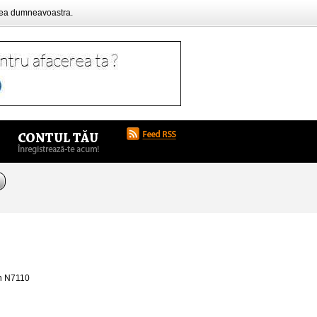
rea dumneavoastra.
on N7110