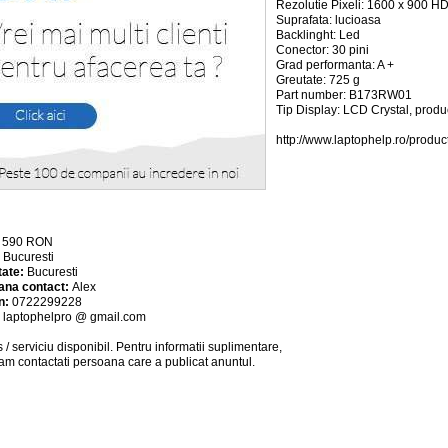
Rezolutie Pixeli: 1600 x 900 H
Suprafata: lucioasa
Backlinght: Led
Conector: 30 pini
Grad performanta: A +
Greutate: 725 g
Part number: B173RW01
Tip Display: LCD Crystal, produ
http://www.laptophelp.ro/produc
:
590
RON
:
Bucuresti
tate:
Bucuresti
ana contact:
Alex
n:
0722299228
:
laptophelpro @ gmail.com
 / serviciu
disponibil
. Pentru informatii suplimentare,
am contactati persoana care a publicat anuntul.