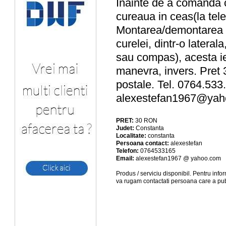
Inainte de a comanda c
cureaua in ceas(la tel
Montarea/demontarea c
curelei, dintr-o lateral
sau compas), acesta ie
manevra, invers. Pret 3
postale. Tel. 0764.533
alexestefan1967@ya
PRET:
30
RON
Judet:
Constanta
Localitate:
constanta
Persoana contact:
alexestefan
Telefon:
0764533165
Email:
alexestefan1967 @ yahoo.com
Produs / serviciu
disponibil
. Pentru info
va rugam contactati persoana care a pub