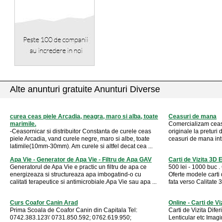
Alte anunturi gratuite Anunturi Diverse
curea ceas piele Arcadia, neagra, maro si alba, toate
Ceasuri de mana
marimile.
Comercializam ceas
-Ceasornicar si distribuitor Constanta de curele ceas
originale la preturi 
piele Arcadia, vand curele negre, maro si albe, toate
ceasuri de mana int
latimile(10mm-30mm). Am curele si altfel decat cea ...
Apa Vie - Generator de Apa Vie - Filtru de Apa GAV
Carti de Vizita 3D E
Generatorul de Apa Vie e practic un filtru de apa ce
500 lei - 1000 buc . 
energizeaza si structureaza apa imbogatind-o cu
Oferte modele carti 
calitati terapeutice si antimicrobiale.Apa Vie sau apa ...
fata verso Calitate 
Curs Coafor Canin Arad
Online - Carti de Vi
Prima Scoala de Coafor Canin din Capitala Tel:
Carti de Vizita Dife
0742.383.123\' 0731.850.592; 0762.619.950;
Lenticular etc Imag