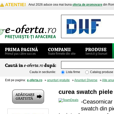
ATENTIE!
Anul 2026 aduce cea mai buna
oferta de promovare
din Rom
Cauta in sectiunile:
Lista firme
Catalog produse
Esti pe pagina:
e-oferta.ro
»
anunturi gratuite
»
Anunturi Diverse
»
Alte anu
curea swatch piele
-Ceasornicar 
swatch din pi