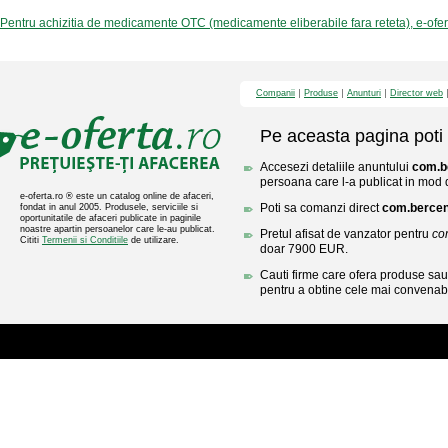
Pentru achizitia de medicamente OTC (medicamente eliberabile fara reteta), e-ofe
Companii
Produse
Anunturi
Director web
Pe aceasta pagina poti 
Accesezi detaliile anuntului
com.b
persoana care l-a publicat in mod di
e-oferta.ro ® este un catalog online de afaceri,
Poti sa comanzi direct
com.berce
fondat in anul 2005. Produsele, serviciile si
oportunitatile de afaceri publicate in paginile
noastre apartin persoanelor care le-au publicat.
Pretul afisat de vanzator pentru
co
Cititi
Termenii si Conditiile
de utilizare.
doar 7900 EUR.
Cauti firme care ofera produse sau 
pentru a obtine cele mai convenabi