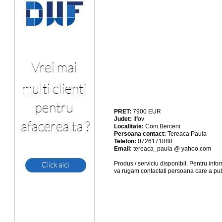
PRET:
7900
EUR
Judet:
Ilfov
Localitate:
Com.Berceni
Persoana contact:
Tereaca Paula
Telefon:
0726171888
Email:
tereaca_paula @ yahoo.com
Produs / serviciu
disponibil
. Pentru info
va rugam contactati persoana care a pub