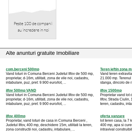
Alte anunturi gratuite Imobiliare
com.berceni 500mp
Teren ieftin zona 
Vand loturi in Comuna Berceni Judetul Ilfov de 500 mp,
Vand teren extravil
proprietar, d-16m, utilitati, zona de vile noi, cadastru,
21.000 mp. Terenul e
intabulare, puz, pret: 9.900 euro/lot, ...
stanga, dincolo de r
ilfov 500mp VAND
ilfov 1500mp
Vand loturi in Comuna Berceni Judetul Ilfov de 500 mp,
Proprietar vand lot
proprietar, d-16m, utilitati, zona de vile noi, cadastru,
Ilfov, Strada Ciulin
intabulare, puz, pret: 9.900 euro/lot, ...
teren, cadastru, int
ilfov 400mp
oferta vanzare
Proprietar, vand loturi de casa in Comuna Berceni ,
lot teren casa, la 7
Judetul Ilfov, 400 mp, deschidere 15m, utilitati la teren,
400 mp, apa si curen
zona constructii noi, cadastru, intabulare, ...
intravival construibil