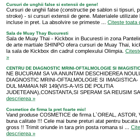
Cursuri de unghii false si extensii de gene!
Cursuri de unghii false (constructie pe sablon si tipsuri, p
stroke) - si cursuri extensii de gene. Materialele utilizate
incluse in pret. La absolvire se primeste ...
Citeste toata 
Sala de Muay Thay Bucuresti
Sala de Muay Thai - Kickbox in Bucuresti in zona Pante
de arte martiale SHINPO ofera cursuri de Muay Thai, kic
la sala de Kickbox din cadrul complexului Olimpia.
Citest
»
CENTRU DE DIAGNOSTIC MRINI-OFTALMOLOGIE SI IMAGISTI
NE BUCURAM SA VA ANUNTAM DESCHIDEREA NOUL
DIAGNOSTIC MRINI-OFTALMOLOGIE SI IMAGISTICA- S
DUL MAMAIA NR 149(VIS-A-VIS DE POLITIA
JUDETEANA),CONSTANTA,SI SPERAM SA REUSIM SA 
descrierea »
Cosmetice de firma la pret foarte mic!
Vand produse COSMETICE de firma L`OREAL, ASTOR, V
buna calitate !!! Cele mai bune preturi atat pentru bucata 
gross !! Trimit oriunde in tara prin posta romana si ...
Cit
descrierea »