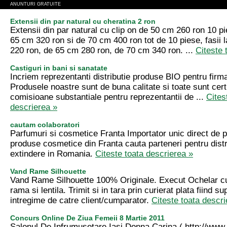
ANUNTURI GRATUITE
Extensii din par natural cu cheratina 2 ron
Extensii din par natural cu clip on de 50 cm 260 ron 10 pi
65 cm 320 ron si de 70 cm 400 ron tot de 10 piese, fasii
220 ron, de 65 cm 280 ron, de 70 cm 340 ron. ...
Citeste 
Castiguri in bani si sanatate
Incriem reprezentanti distributie produse BIO pentru fir
Produsele noastre sunt de buna calitate si toate sunt cert
comisioane substantiale pentru reprezentantii de ...
Cites
descrierea »
cautam colaboratori
Parfumuri si cosmetice Franta Importator unic direct de p
produse cosmetice din Franta cauta parteneri pentru distri
extindere in Romania.
Citeste toata descrierea »
Vand Rame Silhouette
Vand Rame Silhouette 100% Originale. Execut Ochelar cu 
rama si lentila. Trimit si in tara prin curierat plata fiind su
intregime de catre client/cumparator.
Citeste toata descri
Concurs Online De Ziua Femeii 8 Martie 2011
Salonul De Infrumusetare Iasi Donna Carina ( http://www.