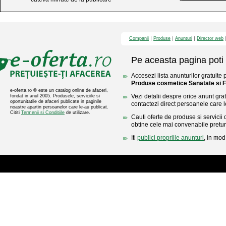
Companii
Produse
Anunturi
Director web
Pe aceasta pagina poti 
Accesezi lista anunturilor gratuite 
Produse cosmetice Sanatate si 
e-oferta.ro ® este un catalog online de afaceri,
Vezi detalii despre orice anunt gratu
fondat in anul 2005. Produsele, serviciile si
oportunitatile de afaceri publicate in paginile
contactezi direct persoanele care l
noastre apartin persoanelor care le-au publicat.
Cititi
Termenii si Conditiile
de utilizare.
Cauti oferte de produse si servicii 
obtine cele mai convenabile pretur
Iti
publici propriile anunturi
, in mod 