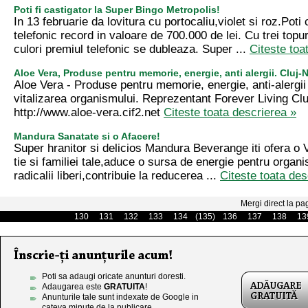
Poti fi castigator la Super Bingo Metropolis!
In 13 februarie da lovitura cu portocaliu,violet si roz.Poti
telefonic record in valoare de 700.000 de lei. Cu trei topuri
culori premiul telefonic se dubleaza. Super ...
Citeste toa
Aloe Vera, Produse pentru memorie, energie, anti alergii. Cluj
Aloe Vera - Produse pentru memorie, energie, anti-alergii 
vitalizarea organismului. Reprezentant Forever Living Cl
http://www.aloe-vera.cif2.net
Citeste toata descrierea »
Mandura Sanatate si o Afacere!
Super hranitor si delicios Mandura Beverange iti ofera o
tie si familiei tale,aduce o sursa de energie pentru organ
radicalii liberi,contribuie la reducerea ...
Citeste toata des
Mergi direct la pa
130
131
132
133
134
(135)
136
137
138
13
Poti sa adaugi oricate anunturi doresti.
Adaugarea este
GRATUITA
!
Anunturile tale sunt indexate de Google in
cateva minute de la publicare