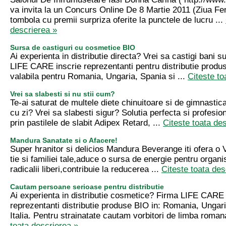
va invita la un Concurs Online De 8 Martie 2011 (Ziua Fem
tombola cu premii surpriza oferite la punctele de lucru ...
descrierea »
Sursa de castiguri cu cosmetice BIO
Ai experienta in distributie directa? Vrei sa castigi bani 
LIFE CARE inscrie reprezentanti pentru distributie produ
valabila pentru Romania, Ungaria, Spania si ...
Citeste to
Vrei sa slabesti si nu stii cum?
Te-ai saturat de multele diete chinuitoare si de gimnastic
cu zi? Vrei sa slabesti sigur? Solutia perfecta si profesio
prin pastilele de slabit Adipex Retard, ...
Citeste toata de
Mandura Sanatate si o Afacere!
Super hranitor si delicios Mandura Beverange iti ofera o
tie si familiei tale,aduce o sursa de energie pentru organ
radicalii liberi,contribuie la reducerea ...
Citeste toata des
Cautam persoane serioase pentru distributie
Ai experienta in distributie cosmetice? Firma LIFE CARE 
reprezentanti distributie produse BIO in: Romania, Ungari
Italia. Pentru strainatate cautam vorbitori de limba romana
toata descrierea »