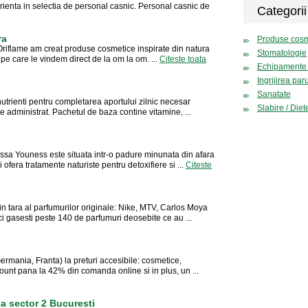
rienta in selectia de personal casnic. Personal casnic de
Categorii
ra
Produse cosm
 Oriflame am creat produse cosmetice inspirate din natura
Stomatologie
e pe care le vindem direct de la om la om. ...
Citeste toata
Echipamente 
Ingrijirea par
Sanatate
trienti pentru completarea aportului zilnic necesar
Slabire / Diet
de administrat. Pachetul de baza contine vitamine, ...
essa Youness este situata intr-o padure minunata din afara
 ofera tratamente naturiste pentru detoxifiere si ...
Citeste
in tara al parfumurilor originale: Nike, MTV, Carlos Moya
ci gasesti peste 140 de parfumuri deosebite ce au ...
rmania, Franta) la preturi accesibile: cosmetice,
scount pana la 42% din comanda online si in plus, un ...
ca sector 2 Bucuresti