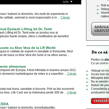
DATA
Poti s
Adaug
Anuntu
avi / batrani la domiciliu. Ani multi de experienta in
catev
 calitate, selectat in mod responsabil si in ...
Citeste
al Eyelash Lifting kit Dr. Temt
h Lifting kit Dr. Temt este un produs nou al
icare foarte simpla, ofera o multitudine de beneficii
usete cu Aloe Vera de la LR World
ra in calitate de experti in sanatate si frumusete, fiind
se de baza cu Aloe Vera din lume si va ofera sansa ...
Pentru ca
afa
Cu un cont e-o
ente alimentare
panii din Europa. A fost infiintata in toamna anului 2011
Adaugi un numa
n domeniul marketingului de retea si a expertilor ...
Citeste
Acces non-sto
Mesajele trimi
Nu ai nevoie 
Alaturi de pro
viata mai buna, sanatate si bucurie. Poti sa faci economii
Consultanta p
area mea. Life Care are la indemana peste 300 de ...
Citeste
produselor tal
CCEDA
avi / batrani la domiciliu, bone/babysitter,