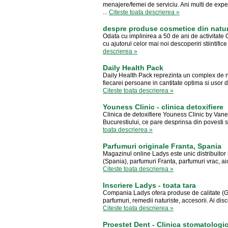
menajere/femei de serviciu. Ani multi de expe
...
Citeste toata descrierea »
despre produse cosmetice din natu
Odata cu implinirea a 50 de ani de activitate
cu ajutorul celor mai noi descoperiri stiintific
descrierea »
Daily Health Pack
Daily Health Pack reprezinta un complex de nu
fiecarei persoane in cantitate optima si usor 
Citeste toata descrierea »
Youness Clinic - clinica detoxifiere
Clinica de detoxifiere Youness Clinic by Van
Bucurestiului, ce pare desprinsa din povesti si
toata descrierea »
Parfumuri originale Franta, Spania
Magazinul online Ladys este unic distribuitor 
(Spania), parfumuri Franta, parfumuri vrac, ai
Citeste toata descrierea »
Inscriere Ladys - toata tara
Compania Ladys ofera produse de calitate (Ge
parfumuri, remedii naturiste, accesorii. Ai di
Citeste toata descrierea »
Proestet Dent - Clinica stomatologi