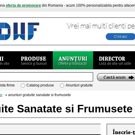
buna
oferta de promovare
din Romania - acum 100% personalizabila pentru aface
ista firme
Catalog produse
Anunturi gratuite
te
» anunturi gratuite sanatate si frumusete
uite Sanatate si Frumusete