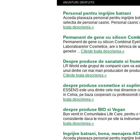
ANUNTURI GRATUITE
Personal pentru ingrijire batrani
Acceda plaseaza personal pentru ingrijire boln
selectia de personal casnic. Personal casnic de
toata descrierea »
Permanent de gene cu silicon Combin
Permanent de gene cu silicon Combinal Eyelas
Laboratoarelor Cosmetice, are o tehnica de apl
genelor ...
Citeste toata descrierea »
Despre produse de sanatate si frum
LR World este grupul de companii care va asigu
unul dintre cei mai mari producatori de produ
Citeste toata descrierea »
despre produse cosmetice si suplim
ESSENS este una dintre cele mai dinamice com
in Cehia, pe baza cooperarii cu profesionisti i
toata descrierea »
despre produse BIO si Vegan
Bun venit in Comunitatea Life Care, pentru o 
consisitente daca te inscri pe site la indrum
toata descrierea »
Ingrijire batrani, bona, menajera-A
Acceda plaseaza personal pentru ingrijire boln