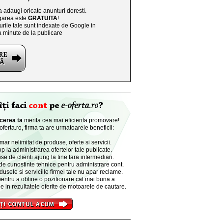
a adaugi oricate anunturi doresti.
area este
GRATUITA
!
rile tale sunt indexate de Google in
a minute de la publicare
cerea ta
merita cea mai eficienta promovare!
ferta.ro, firma ta are urmatoarele beneficii:
r nelimitat de produse, oferte si servicii.
p la administrarea ofertelor tale publicate.
se de clienti ajung la tine fara intermediari.
de cunostinte tehnice pentru administrare cont.
dusele si serviciile firmei tale nu apar reclame.
entru a obtine o pozitionare cat mai buna a
e in rezultatele oferite de motoarele de cautare.