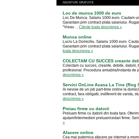
ANUNTURI GRATUITE
Loc de munca 1000 de euro
Loc De Munca. Salariu 1000 euro. Cautam urg
Garantam prin contract plata salariului. Rugam
"Vreau ...
Citeste toata descrierea »
Munca online
Lucru La Domiciliu. Salariu 1000 euro. Cauta
Garantam prin contract plata salariului. Rugam
toata descrierea »
COLECTAM CU SUCCES creante debit
Colectam cu succes, creante, debite, datorii, b
profesional. Procedura amiabila/instanta de ju
descrierea »
Servici OnLine Acasa La Tine (Rog S
Ai nevoie de un job part-time online la domicil
contract, fara obligatii, indiferent de varsta, st
descrierea »
Preiau firme cu datorii
Preluam firme cu datorii din toata tara. Ofer
ajutam!Intermedieri preluari/cedari firme. Ser
»
Afacere online
Cea mai puternica afacere pe internet a mome