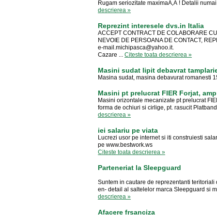
Rugam seriozitate maximaÃ‚Â ! Detalii numai
descrierea »
Reprezint interesele dvs.in Italia
ACCEPT CONTRACT DE COLABORARE CU FI
NEVOIE DE PERSOANA DE CONTACT, REPR
e-mail.michipasca@yahoo.it
.
Cazare ...
Citeste toata descrierea »
Masini sudat lipit debavrat tamplari
Masina sudat, masina debavurat romanesti 
Masini pt prelucrat FIER Forjat, amp
Masini orizontale mecanizate pt prelucrat FIER
forma de ochiuri si cirlige, pt. rasucit Platbande
descrierea »
iei salariu pe viata
Lucrezi usor pe internet si iti construiesti salar
pe www.bestwork.ws
Citeste toata descrierea »
Parteneriat la Sleepguard
Suntem in cautare de reprezentanti teritorial
en- detail al saltelelor marca Sleepguard si mo
descrierea »
Afacere frsanciza