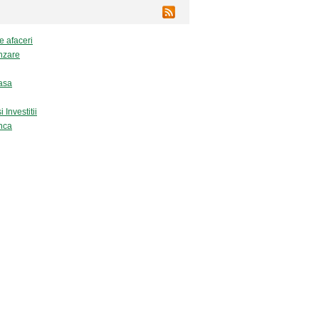
e afaceri
nzare
asa
 Investitii
nca