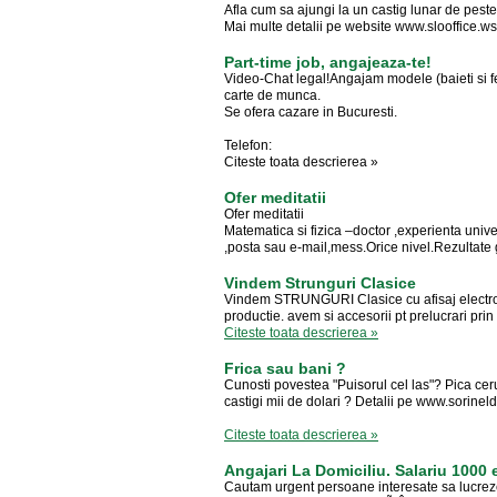
Afla cum sa ajungi la un castig lunar de pest
Mai multe detalii pe website www.slooffice.w
Part-time job, angajeaza-te!
Video-Chat legal!Angajam modele (baieti si fet
carte de munca.
Se ofera cazare in Bucuresti.
Telefon:
Citeste toata descrierea »
Ofer meditatii
Ofer meditatii
Matematica si fizica –doctor ,experienta univer
,posta sau e-mail,mess.Orice nivel.Rezultate g
Vindem Strunguri Clasice
Vindem STRUNGURI Clasice cu afisaj electroni
productie. avem si accesorii pt prelucrari prin
Citeste toata descrierea »
Frica sau bani ?
Cunosti povestea "Puisorul cel las"? Pica cerul
castigi mii de dolari ? Detalii pe www.sorine
Citeste toata descrierea »
Angajari La Domiciliu. Salariu 1000 
Cautam urgent persoane interesate sa lucreze 