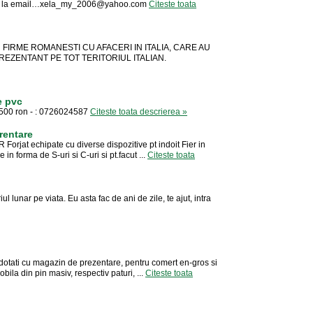
 la email…
xela_my_2006@yahoo.com
Citeste toata
RME ROMANESTI CU AFACERI IN ITALIA, CARE AU
EZENTANT PE TOT TERITORIUL ITALIAN.
e pvc
1500 ron - : 0726024587
Citeste toata descrierea »
rentare
 Forjat echipate cu diverse dispozitive pt indoit Fier in
 in forma de S-uri si C-uri si pt.facut ...
Citeste toata
iul lunar pe viata. Eu asta fac de ani de zile, te ajut, intra
i dotati cu magazin de prezentare, pentru comert en-gros si
bila din pin masiv, respectiv paturi, ...
Citeste toata