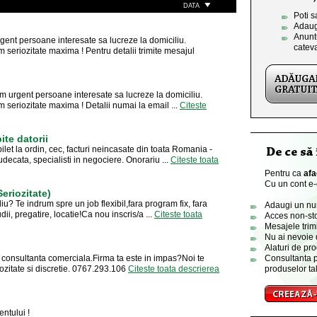
DATA
Poti s
Adaug
Anuntu
ent persoane interesate sa lucreze la domiciliu.
catev
 seriozitate maxima ! Pentru detalii trimite mesajul
m urgent persoane interesate sa lucreze la domiciliu.
 seriozitate maxima ! Detalii numai la email ...
Citeste
e datorii
ilet la ordin, cec, facturi neincasate din toata Romania -
decata, specialisti in negociere. Onorariu ...
Citeste toata
Pentru ca
afa
Cu un cont e-o
eriozitate)
iu? Te indrum spre un job flexibil,fara program fix, fara
Adaugi un numa
udii, pregatire, locatie!Ca nou inscris/a ...
Citeste toata
Acces non-sto
Mesajele trimi
Nu ai nevoie 
Alaturi de pro
im consultanta comerciala.Firma ta este in impas?Noi te
Consultanta p
iozitate si discretie. 0767.293.106
Citeste toata descrierea
produselor tal
ntului !