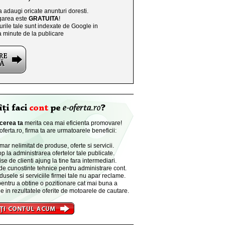
a adaugi oricate anunturi doresti.
area este
GRATUITA
!
rile tale sunt indexate de Google in
a minute de la publicare
cerea ta
merita cea mai eficienta promovare!
ferta.ro, firma ta are urmatoarele beneficii:
r nelimitat de produse, oferte si servicii.
p la administrarea ofertelor tale publicate.
se de clienti ajung la tine fara intermediari.
de cunostinte tehnice pentru administrare cont.
dusele si serviciile firmei tale nu apar reclame.
entru a obtine o pozitionare cat mai buna a
e in rezultatele oferite de motoarele de cautare.