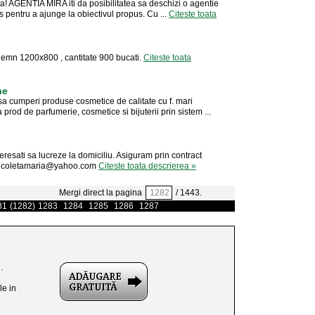
ita! AGENTIA MIRA iti da posibilitatea sa deschizi o agentie
s pentru a ajunge la obiectivul propus. Cu ...
Citeste toata
i lemn 1200x800 , cantitate 900 bucati.
Citeste toata
ne
u sa cumperi produse cosmetice de calitate cu f. mari
rod de parfumerie, cosmetice si bijuterii prin sistem ...
esati sa lucreze la domiciliu. Asiguram prin contract
nicoletamaria@yahoo.com
Citeste toata descrierea »
Mergi direct la pagina
/ 1443.
81
(1282)
1283
1284
1285
1286
1287
.
le in