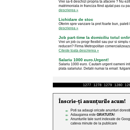
Vrei sa-ti deschizi propria ta afacere ? Nu ez
matrimoniala in franciza fiind ajutat pas cu pa
descrierea »
Lichidare de stoc
Oferim spre vanzare la pret foarte bun, palet
descrierea »
Job part-time la domiciliu totul onli
Vrei un job cu progr flexibil sau pur si simpl
reduceri? Firma Metropolitan comercializeaza p
Citeste toata descrierea »
Salariu 1000 euro.Urgent!
Salariu 1000 euro. Cautam urgent oameni inter
plata salariului. Detalii numai la email:
fulga
1277
1278
1279
1280
12
Poti sa adaugi oricate anunturi doresti
Adaugarea este
GRATUITA
!
Anunturile tale sunt indexate de Goog
cateva minute de la publicare