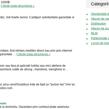
e 1000$!
Categorii
s
Citeste toata descrierea »
Oportunitati d
e). Job foarte serios. Castiguri substantiale garantate si
Afaceri de va
Distribuitori
Afaceri de ac
MLM
Parteneriate si
Locuri de mu
sitara ,fost olimpic,meditez direct sau prin prin internet
arantate. ...
Citeste toata descrierea »
c sau fara pt aplicatii hobby sau mici ateliere de
 aschiere cutite de strung , mandrine, menghine si ...
, pica cerul!Scepticul este de fapt un "puisor las".Vrei sa
ldobre.com
euro
la domiciliu. Garantam prin contract plata salariului.