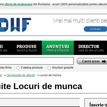
buna
oferta de promovare
din Romania - acum 100% personalizabila pentru aface
ista firme
Catalog produse
Anunturi gratuite
te
»
Oportunitati de afaceri
» Locuri de munca
uite Locuri de munca