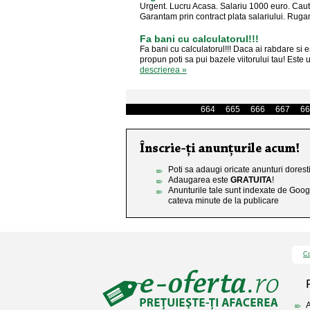
Urgent. Lucru Acasa. Salariu 1000 euro. Caut
Garantam prin contract plata salariului. Rug
Fa bani cu calculatorul!!!
Fa bani cu calculatorul!!! Daca ai rabdare si e
propun poti sa pui bazele viitorului tau! Este u
descrierea »
664
665
666
667
66
Poti sa adaugi oricate anunturi doresti
Adaugarea este
GRATUITA
!
Anunturile tale sunt indexate de Goog
cateva minute de la publicare
Co
A