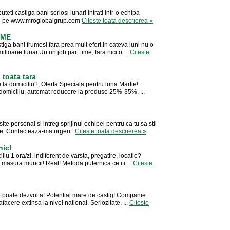
uteti castiga bani seriosi lunar! Intrati intr-o echipa
alii pe www.mroglobalgrup.com
Citeste toata descrierea »
IME
ga bani frumosi fara prea mult efort,in cateva luni nu o
ilioane lunar.Un un job part time, fara nici o ...
Citeste
n toata tara
 la domiciliu?, Oferta Speciala pentru luna Martie!
la domiciliu, automat reducere la produse 25%-35%, ...
te personal si intreg sprijinul echipei pentru ca tu sa stii
ainte. Contacteaza-ma urgent.
Citeste toata descrierea »
nic!
liu 1 ora/zi, indiferent de varsta, pregatire, locatie?
masura muncii! Real! Metoda puternica ce iti ...
Citeste
o poate dezvolta! Potential mare de castig! Companie
acere extinsa la nivel national. Seriozitate. ...
Citeste