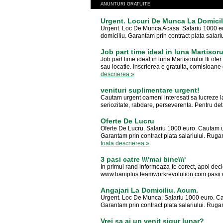
ANUNTURI GRATUITE
Urgent. Locuri De Munca La Domicil
Urgent. Loc De Munca Acasa. Salariu 1000 eu
domiciliu. Garantam prin contract plata sala
Job part time ideal in luna Martisoru
Job part time ideal in luna Martisorului.Iti ofer 
sau locatie. Inscrierea e gratuita, comisioane 
descrierea »
venituri suplimentare urgent!
Cautam urgent oameni interesati sa lucreze la 
seriozitate, rabdare, perseverenta. Pentru detal
Oferte De Lucru
Oferte De Lucru. Salariu 1000 euro. Cautam u
Garantam prin contract plata salariului. Rugam
toata descrierea »
3 pasi catre \\\'mai bine\\\'
In primul rand informeaza-te corect, apoi decid
www.baniplus.teamworkrevolution.com pasii ca
Angajari La Domiciliu. Acum.
Urgent. Loc De Munca. Salariu 1000 euro. Cau
Garantam prin contract plata salariului. Rug
Vrei sa ai un venit sigur lunar?