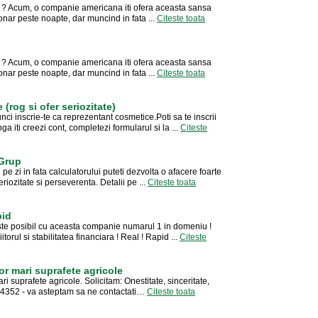
au ? Acum, o companie americana iti ofera aceasta sansa
lionar peste noapte, dar muncind in fata ...
Citeste toata
au ? Acum, o companie americana iti ofera aceasta sansa
lionar peste noapte, dar muncind in fata ...
Citeste toata
(rog si ofer seriozitate)
ci inscrie-te ca reprezentant cosmetice.Poti sa te inscrii
a iti creezi cont, completezi formularul si la ...
Citeste
 Grup
e zi in fata calculatorului puteti dezvolta o afacere foarte
riozitate si perseverenta. Detalii pe ...
Citeste toata
pid
este posibil cu aceasta companie numarul 1 in domeniu !
torul si stabilitatea financiara ! Real ! Rapid ...
Citeste
r mari suprafete agricole
suprafete agricole. Solicitam: Onestitate, sinceritate,
4352 - va asteptam sa ne contactati…
Citeste toata