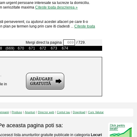
am urgent persoane interesate sa lucreze la domiciliu.
am seriozitate maxima
Citeste toata descrierea »
sti perseverent, cu ajutorul acestei afaceri pe care ti-o
n plan pe termen lung prin care iti cladesti ...
Citeste toata
Mergi direct la pagina
/ 729.
8
(669)
670
671
672
673
674
.
le in
mpanii
Produse
Anunturi
Director web
Contul tau
Download
Curs Valutar
Pe aceasta pagina poti sa:
ccesezi lista anunturilor gratuite publicate in categoria
Locuri