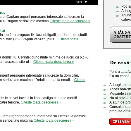
DATA
Poti s
Adaug
iu.
Anuntu
ro. Cautam urgent persoane interesate sa lucreze la
catev
riului. Rugam seriozitate maxima
Citeste toata descrierea »
lui
in job fara program fix, fara obligatii, indiferent de studii
din start (25-35%)din vanzari, plus ...
Citeste toata
domiciliu! Cerinte: cunostinte minime de lucru cu p.c.-ul,
ii accesati site-ul ...
Citeste toata descrierea »
Pentru ca
afa
rgent persoane interesate sa lucreze la domiciliu.
Cu un cont e-o
 seriozitate maxima ! Detalii numai la email ...
Citeste
Adaugi un numa
Acces non-sto
Mesajele trimi
e-te ce vei face si in final castiga ceea ce meriti!
Nu ai nevoie 
tre fericire.
Citeste toata descrierea »
Alaturi de pro
Consultanta p
produselor tal
tam urgent persoane interesate sa lucreze la domiciliu.
am seriozitate maxima
Citeste toata descrierea »