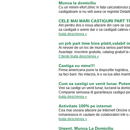
Munca la domiciliu
Cu un minim efort zilnic in fata calculatorului p
castigatoare si nu veti avea ce regreta! Det
CELE MAI MARI CASTIGURI PART T
Am pentru dvs o noua afacere din care se casti
sa castigati o avere dar o sa castigati cateva m
toata descrierea »
un job part time bine platit,valabil i
Ai nevoie de un loc de munca serios part-time
Avantaje: inscriere gratuita, catalog gratuit 
Citeste toata descrierea »
Castiga cu mine!!!
Firma americana pune la dispozitie logistica, si
sa faci bani. Nu intarzia, ti-o va lua altul in
Cum sa castigi un venit lunar. Puter
Vrei sa castigi un venit lunar, lucrand la domici
Companie serioasa iti garanteaza castigul pe 
toata descrierea »
Activitate 100% pe internet
Cea mai usoara afacere pe Internet! Oricine 
romaneasca in cautare de colaboratori intr-o af
toata descrierea »
Urgent. Munca La Domiciliu