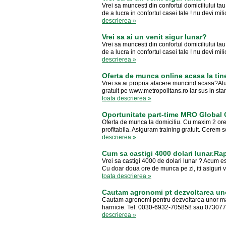
Vrei sa muncesti din confortul domiciliului t
de a lucra in confortul casei tale ! nu devi mi
descrierea »
Vrei sa ai un venit sigur lunar?
Vrei sa muncesti din confortul domiciliului t
de a lucra in confortul casei tale ! nu devi mi
descrierea »
Oferta de munca online acasa la tine 
Vrei sa ai propria afacere muncind acasa?Atun
gratuit pe www.metropolitans.ro iar sus in stang
toata descrierea »
Oportunitate part-time MRO Global
Oferta de munca la domiciliu. Cu maxim 2 ore p
profitabila. Asiguram training gratuit. Cerem se
descrierea »
Cum sa castigi 4000 dolari lunar.Ra
Vrei sa castigi 4000 de dolari lunar ? Acum 
Cu doar doua ore de munca pe zi, iti asiguri vii
toata descrierea »
Cautam agronomi pt dezvoltarea uno
Cautam agronomi pentru dezvoltarea unor mari 
harnicie. Tel: 0030-6932-705858 sau 073077
descrierea »