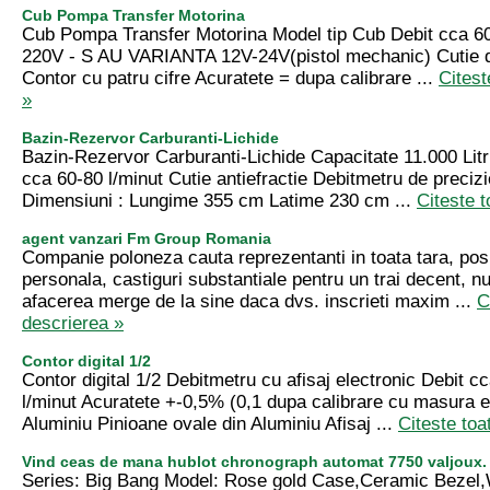
Cub Pompa Transfer Motorina
Cub Pompa Transfer Motorina Model tip Cub Debit cca 60
220V - S AU VARIANTA 12V-24V(pistol mechanic) Cutie de
Contor cu patru cifre Acuratete = dupa calibrare ...
Citest
»
Bazin-Rezervor Carburanti-Lichide
Bazin-Rezervor Carburanti-Lichide Capacitate 11.000 Lit
cca 60-80 l/minut Cutie antiefractie Debitmetru de preciz
Dimensiuni : Lungime 355 cm Latime 230 cm ...
Citeste t
agent vanzari Fm Group Romania
Companie poloneza cauta reprezentanti in toata tara, posi
personala, castiguri substantiale pentru un trai decent, nu
afacerea merge de la sine daca dvs. inscrieti maxim ...
C
descrierea »
Contor digital 1/2
Contor digital 1/2 Debitmetru cu afisaj electronic Debit 
l/minut Acuratete +-0,5% (0,1 dupa calibrare cu masura e
Aluminiu Pinioane ovale din Aluminiu Afisaj ...
Citeste toa
Vind ceas de mana hublot chronograph automat 7750 valjoux.
Series: Big Bang Model: Rose gold Case,Ceramic Bezel,