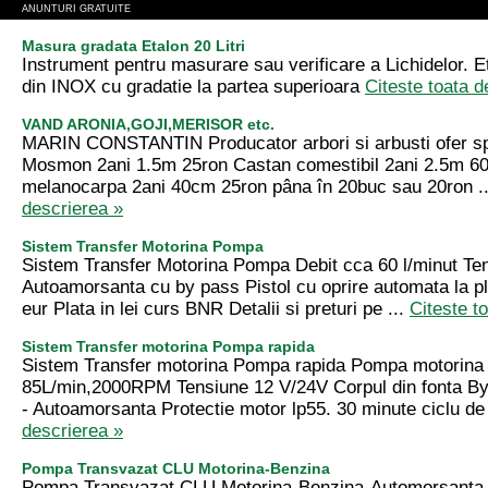
ANUNTURI GRATUITE
Masura gradata Etalon 20 Litri
Instrument pentru masurare sau verificare a Lichidelor. Et
din INOX cu gradatie la partea superioara
Citeste toata d
VAND ARONIA,GOJI,MERISOR etc.
MARIN CONSTANTIN Producator arbori si arbusti ofer s
Mosmon 2ani 1.5m 25ron Castan comestibil 2ani 2.5m 60
melanocarpa 2ani 40cm 25ron pâna în 20buc sau 20ron .
descrierea »
Sistem Transfer Motorina Pompa
Sistem Transfer Motorina Pompa Debit cca 60 l/minut T
Autoamorsanta cu by pass Pistol cu oprire automata la pl
eur Plata in lei curs BNR Detalii si preturi pe ...
Citeste t
Sistem Transfer motorina Pompa rapida
Sistem Transfer motorina Pompa rapida Pompa motorina 
85L/min,2000RPM Tensiune 12 V/24V Corpul din fonta By
- Autoamorsanta Protectie motor lp55. 30 minute ciclu de 
descrierea »
Pompa Transvazat CLU Motorina-Benzina
Pompa Transvazat CLU Motorina-Benzina-Automorsanta 