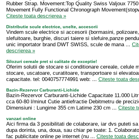
Rubber Strap. Movement:Top Quality Swiss Valjoux 7750
Movement Fully Functional Chronograph Movement(stopwa
Citeste toata descrierea »
Distributie scule electrice, unelte, accesorii
Vindem scule electrice si accesorii (bormasini, polizoare
slefuitoare, burghie, discuri taiere si slefuire,panze pendul
unic importator brand DWT SWISS, scule de mana ...
Cit
descrierea »
Silozuri cereale pret si calitate de exceptie!
Oferim solutii de stocare si conditionare cereale, celule 
stocare, uscatoare, curatitoare, transportoare si elevatoa
capacitate. tel: 0040757774991 web: ...
Citeste toata des
Bazin-Rezervor Carburanti-Lichide
Bazin-Rezervor Carburanti-Lichide Capacitate 11.000 Lit
cca 60-80 l/minut Cutie antiefractie Debitmetru de preciz
Dimensiuni : Lungime 355 cm Latime 230 cm ...
Citeste t
vanzari online
Aici firma da 3 posibilitati de colaborare, iar dvs puteti sa
dupa dorinta, una, doua, sau chiar pe toate: 1. Colaborato
fac publicitate online pe internet (nu ...
Citeste toata desc