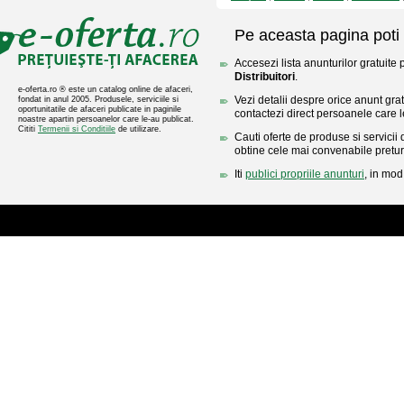
Pe aceasta pagina poti 
Accesezi lista anunturilor gratuite 
Distribuitori
.
e-oferta.ro ® este un catalog online de afaceri,
Vezi detalii despre orice anunt gratu
fondat in anul 2005. Produsele, serviciile si
oportunitatile de afaceri publicate in paginile
contactezi direct persoanele care l
noastre apartin persoanelor care le-au publicat.
Cititi
Termenii si Conditiile
de utilizare.
Cauti oferte de produse si servicii 
obtine cele mai convenabile pretur
Iti
publici propriile anunturi
, in mod 