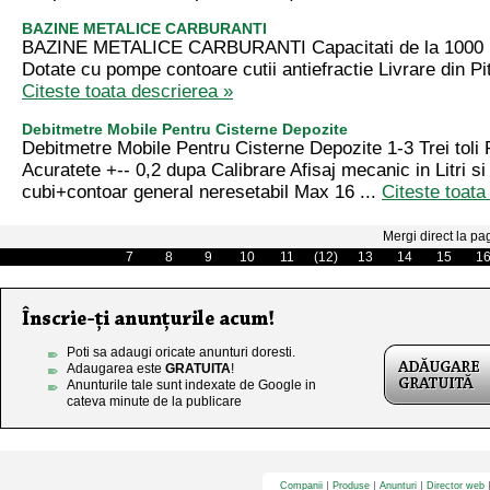
BAZINE METALICE CARBURANTI
BAZINE METALICE CARBURANTI Capacitati de la 1000 litr
Dotate cu pompe contoare cutii antiefractie Livrare din Pi
Citeste toata descrierea »
Debitmetre Mobile Pentru Cisterne Depozite
Debitmetre Mobile Pentru Cisterne Depozite 1-3 Trei toli
Acuratete +-- 0,2 dupa Calibrare Afisaj mecanic in Litri si 
cubi+contoar general neresetabil Max 16 ...
Citeste toata
Mergi direct la pa
7
8
9
10
11
(12)
13
14
15
1
Poti sa adaugi oricate anunturi doresti.
Adaugarea este
GRATUITA
!
Anunturile tale sunt indexate de Google in
cateva minute de la publicare
Companii
Produse
Anunturi
Director web