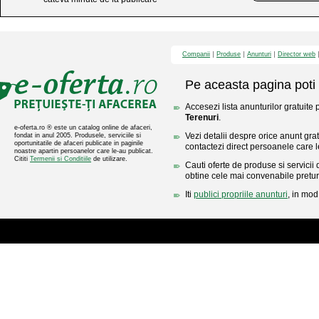
Companii
Produse
Anunturi
Director web
Pe aceasta pagina poti 
Accesezi lista anunturilor gratuite 
Terenuri
.
e-oferta.ro ® este un catalog online de afaceri,
Vezi detalii despre orice anunt gratu
fondat in anul 2005. Produsele, serviciile si
oportunitatile de afaceri publicate in paginile
contactezi direct persoanele care l
noastre apartin persoanelor care le-au publicat.
Cititi
Termenii si Conditiile
de utilizare.
Cauti oferte de produse si servicii 
obtine cele mai convenabile pretur
Iti
publici propriile anunturi
, in mod 