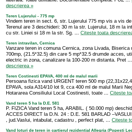
descrierea »
Teren Lujerului - 775 mp
Vindem teren in sect. 6, str. Lujerului 775 mp vis a vis 
Terenul are 3 deschideri: 30 m la str. Lujerului, 18 m la in
cu str. Liniei si 18 m la str. Sg. ...
Citeste toata descriere
Teren intravilan, Cernica
Vanzare teren in comuna Cernica, zona Livada, Biserica 
700mp, (21.5*32.5) din care 5 mp*32.5 drumde acces, utili
electric in zona, canalizare la 100-200 m distanta. Pret ..
descrierea »
Teren Costinesti EPAVA, 400 ml de malul marii
Persoana fizica vand URGENT teren 500 mp (22,31x22,4
EPAVA, sola A314/10 lot 9, cca 400 ml de malul Marii Negr
Hotararea Consiliului Local Costinesti, toate ...
Citeste to
Vand teren 5 ha la D.E. 581
P. FIZICA Vand teren 5 ha, ARABIL. ( 50.000 mp) deschid
ACCES DIRECT la D.N. 24 : D.E. 581 BARLAD –VASLUI
, jud.Vaslui, intabulat, cadastru , perfect plat, ...
Citeste t
Vand loturi de teren in cartierul rezidential Allegria (Popesti Le