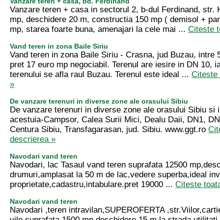
Vanzare teren + casa, bd. Ferdinand
Vanzare teren + casa in sectorul 2, b-dul Ferdinand, str. 
mp, deschidere 20 m, constructia 150 mp ( demisol + par
mp, starea foarte buna, amenajari la cele mai ...
Citeste 
Vand teren in zona Baile Siriu
Vand teren in zona Baile Siriu - Crasna, jud Buzau, intre
pret 17 euro mp negociabil. Terenul are iesire in DN 10, ia
terenului se afla raul Buzau. Terenul este ideal ...
Citeste
»
De vanzare terenuri in diverse zone ale orasului Sibiu
De vanzare terenuri in diverse zone ale orasului Sibiu si 
acestuia-Campsor, Calea Surii Mici, Dealu Daii, DN1, DN
Centura Sibiu, Transfagarasan, jud. Sibiu. www.ggt.ro
Cit
descrierea »
Navodari vand teren
Navodari, lac Tasaul vand teren suprafata 12500 mp,desc
drumuri,amplasat la 50 m de lac,vedere superba,ideal inve
proprietate,cadastru,intabulare.pret 19000 ...
Citeste toat
Navodari vand teren
Navodari ,teren intravilan,SUPEROFERTA ,str.Viilor,carti
vile,suprafata 1500 mp,deschidere 15 m la strada,utilitati,