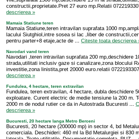
constructii,proprietate.Pret 27 euro mp.Relatii 07221933
descrierea »
Mamaia Statiune teren
Mamaia Statiune,teren intravilan suprafata 1000 mp,ampl
lacului Siutghiol,intre sosea si lac ,liber de constructii,ce
pentru parter+8 etaje,acte de ...
Citeste toata descrierea 
Navodari vand teren
Navodari ,teren intravilan suprafata 200 mp,deschidere 1
strada,utilitati inclusiv gaze si canalizare,zona blocului R
investitie,zona linistita,pret 20000 euro.relatii 072219330
descrierea »
Fundulea, 4 hectare, teren extravilan
Fundulea, teren extravilan, 4 hectare, dubla deschidere 
exploatare. Curent electric de medie tensiune la 200 m. Te
2000 m de nodul rutier ce da in Autostrada Bucuresti ...
C
descrierea »
Bucuresti, 20 hectare langa Metro Berceni
Bucuresti, 20 hectare (200000 mp) in sector 4, bd Metalu
comerciala. Deschideri: 460 ml la Bd Metalurgiei si 830 m
laterala. Toate utilitatile. Documentatie completa. PUZ ...