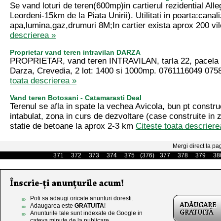
Se vand loturi de teren(600mp)in cartierul rezidential Alle
Leordeni-15km de la Piata Unirii). Utilitati in poarta:canal
apa,lumina,gaz,drumuri 8M;In cartier exista aprox 200 vil
descrierea »
Proprietar vand teren intravilan DARZA
PROPRIETAR, vand teren INTRAVILAN, tarla 22, pacela 
Darza, Crevedia, 2 lot: 1400 si 1000mp. 0761116049 07
toata descrierea »
Vand teren Botosani - Catamarasti Deal
Terenul se afla in spate la vechea Avicola, bun pt constru
intabulat, zona in curs de dezvoltare (case construite in z
statie de betoane la aprox 2-3 km
Citeste toata descriere
Mergi direct la pa
371
372
373
374
375
(376)
377
378
379
38
Poti sa adaugi oricate anunturi doresti.
Adaugarea este
GRATUITA
!
Anunturile tale sunt indexate de Google in
cateva minute de la publicare