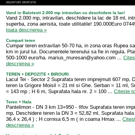
ANUNTURI GRATUITE
Vand in Balotesti 2.000 mp intravilan cu deschidere la lac!
Vand 2.000 mp, intravilan, deschidere la lac de 18 ml, intr
superba, zona aerisita, toate utilitatile! 190.000Euro 07
toata descrierea »
Cumpart teren
Cumpar teren extravilan 50-70 ha, in zona oras Rupea sa
km in jurul lui. Documentele terenului sa fie in regula. Pla
500-1000 euro/ha.
marius_muresan@yahoo.com
...
Cites
descrierea »
TEREN + DEPOZITE + BIROURI
Lacul Tei - Sector 2 Suprafata teren imprejmuit 607 mp, 
teren la Grigore Moisil = 21 ml si Ghe. Serban = 11 ml, Su
= 143 mp ; H 6 m, Suprafata hala nr. 2 = 100 ...
Citeste t
Teren + Hala
Pantelimon - DN 3 km 13+950 - Ilfov Suprafata teren imp
mp, Deschidere teren la DN 3 = 52,82 ml, Suprafata hala 
36,4 x 26,4 ) ; H cornisa 6,5 m ( in coama Hmax ...
Cites
descrierea »