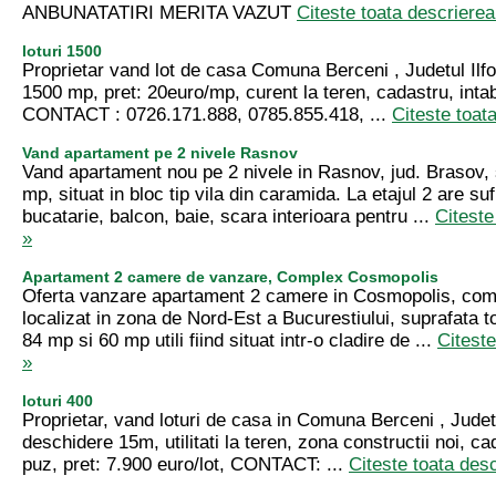
ANBUNATATIRI MERITA VAZUT
Citeste toata descrierea
loturi 1500
Proprietar vand lot de casa Comuna Berceni , Judetul Ilfo
1500 mp, pret: 20euro/mp, curent la teren, cadastru, inta
CONTACT : 0726.171.888, 0785.855.418, ...
Citeste toat
Vand apartament pe 2 nivele Rasnov
Vand apartament nou pe 2 nivele in Rasnov, jud. Brasov, 
mp, situat in bloc tip vila din caramida. La etajul 2 are su
bucatarie, balcon, baie, scara interioara pentru ...
Citeste
»
Apartament 2 camere de vanzare, Complex Cosmopolis
Oferta vanzare apartament 2 camere in Cosmopolis, comp
localizat in zona de Nord-Est a Bucurestiului, suprafata t
84 mp si 60 mp utili fiind situat intr-o cladire de ...
Citeste
»
loturi 400
Proprietar, vand loturi de casa in Comuna Berceni , Judet
deschidere 15m, utilitati la teren, zona constructii noi, ca
puz, pret: 7.900 euro/lot, CONTACT: ...
Citeste toata des