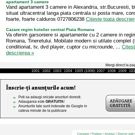
apartament 3 camere
Vand apartament 3 camere in Alexandria, str.Bucuresti, bl
situat ultracentral langa piata centrala si posta mare, con
foarte, foarte calduros 0727806238
Citeste toata descrie
Cazare regim hotelier central Piata Romana
Va oferim garsoniere si apartamente cu 2 camere in regim
Romana, Tineretului. Mobilate modern si utilate complet (i
conditionat, tv, dvd player, cuptor cu microunde, ...
Citest
descrierea »
Mergi direct la pa
1001
1002
1003
1004
1005
(1006)
1007
1008
1009
10
Poti sa adaugi oricate anunturi doresti.
Adaugarea este
GRATUITA
!
Anunturile tale sunt indexate de Google in
cateva minute de la publicare
Companii
Produse
Anunturi
Director web