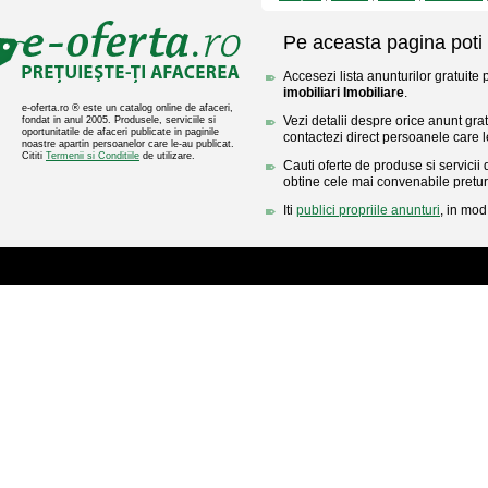
Pe aceasta pagina poti 
Accesezi lista anunturilor gratuite
imobiliari Imobiliare
.
e-oferta.ro ® este un catalog online de afaceri,
Vezi detalii despre orice anunt gratu
fondat in anul 2005. Produsele, serviciile si
oportunitatile de afaceri publicate in paginile
contactezi direct persoanele care l
noastre apartin persoanelor care le-au publicat.
Cititi
Termenii si Conditiile
de utilizare.
Cauti oferte de produse si servicii 
obtine cele mai convenabile pretur
Iti
publici propriile anunturi
, in mod 