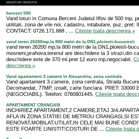
ANUNTURI GRATUITE
berceni 500
Vand loturi in Comuna Berceni Judetul Ilfov de 500 mp, pr
utilitati, zona de vile noi, cadastru, intabulare, puz, pret: 
CONTACT: 0726.171.888 , ...
Citeste toata descrierea »
vand teren 26200mp,la 800 metri de la DN1,ploiesti-bucuresti
vand teren 26200 mp,la 800 metri de la DN1,ploiesti-bucur
mosneni,prahova.terenul are deschidere la 3 strazi,din 
deschidere este de 370 ml.pret 12 euro mp,negociabil.
Ci
descrierea »
Vand apartament 3 camere in Alexandria, zona centrala
Vand apartament 3 camere, zona centrala, Strada Bucurest
Decomandat, 77MP, izoalt, carte funciara. PRET: 33000
(NEGOCIABIL). Telefon: 0760801445.
Citeste toata desc
APARTAMENT CRANGASI
INCHIRIEZ APARTAMENT,2 CAMERE,ETAJ 3/4.APART
AFLA IN ZONA STATIEI DE METROU CRANGASI,SI ES
RENOVAT,MOBILAT,UTILAT,IN CELE MAI BUNE CONDI
ESTE FOARTE LINISTIT!COSTURI DE ...
Citeste toata 