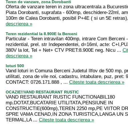
Teren de vanzare, zona Dorobanti
Oferta de vanzare teren in zona ultracentrala a Bucuresti
Piata Dorobanti, suprafata - 600mp, deschidere-22ml, a
100m de Calea Dorobanti, posibil P+4E ( si un 5E retras),
descrierea »
Teren rezidential la 8.900E la Berceni
Particular - Teren intravilan 400mp, intrare Com Berceni -
rezidential, prel. str Independentei, d=16ml, acte: C+I,P
380V la lot, Tel + Net+ CTV PRET:8.900E neg. Nicu ...
Ci
descrierea »
loturi 500
Vand loturi in Comuna Berceni Judetul Ilfov de 500 mp, pr
utilitati, zona de vile noi, cadastru, intabulare, puz, pret: 
CONTACT: 0726.171.888 , ...
Citeste toata descrierea »
OCAZIE!!VAND RESTAURANT RUSTIC
VAND RESTAURANT RUSTIC FUNCTIONABIL180
mp,DOTAT,BUCATARIE UTILITATA,PENSIUNE IN
CONSTRUCTIE(600mp),TEREN 2250 mp,PE VIITOR D
SPRE VAMA CENAD,IN ZONA TURISTICA,LANGA UN 
TERMAL,LA ...
Citeste toata descrierea »