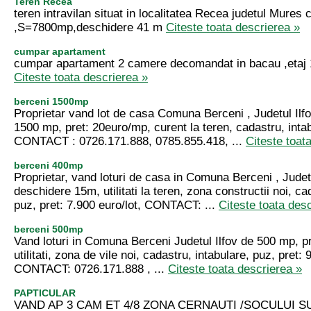
Teren Recea
teren intravilan situat in localitatea Recea judetul Mures 
,S=7800mp,deschidere 41 m
Citeste toata descrierea »
cumpar apartament
cumpar apartament 2 camere decomandat in bacau ,etaj 
Citeste toata descrierea »
berceni 1500mp
Proprietar vand lot de casa Comuna Berceni , Judetul Ilfo
1500 mp, pret: 20euro/mp, curent la teren, cadastru, inta
CONTACT : 0726.171.888, 0785.855.418, ...
Citeste toat
berceni 400mp
Proprietar, vand loturi de casa in Comuna Berceni , Judet
deschidere 15m, utilitati la teren, zona constructii noi, ca
puz, pret: 7.900 euro/lot, CONTACT: ...
Citeste toata des
berceni 500mp
Vand loturi in Comuna Berceni Judetul Ilfov de 500 mp, pr
utilitati, zona de vile noi, cadastru, intabulare, puz, pret: 
CONTACT: 0726.171.888 , ...
Citeste toata descrierea »
PAPTICULAR
VAND AP 3 CAM ET 4/8 ZONA CERNAUTI /SOCULUI 