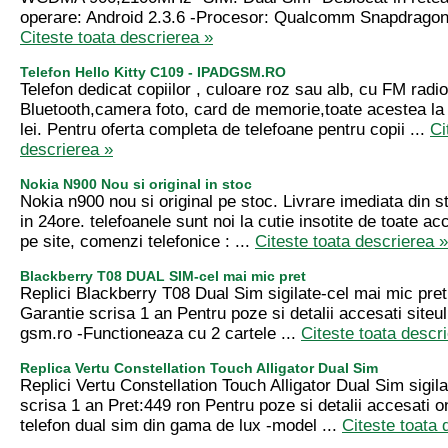
operare: Android 2.3.6 -Procesor: Qualcomm Snapdrago
Citeste toata descrierea »
Telefon Hello Kitty C109 - IPADGSM.RO
Telefon dedicat copiilor , culoare roz sau alb, cu FM radi
Bluetooth,camera foto, card de memorie,toate acestea la 
lei. Pentru oferta completa de telefoane pentru copii ...
Ci
descrierea »
Nokia N900 Nou si original in stoc
Nokia n900 nou si original pe stoc. Livrare imediata din s
in 24ore. telefoanele sunt noi la cutie insotite de toate acc
pe site, comenzi telefonice : ...
Citeste toata descrierea »
Blackberry T08 DUAL SIM-cel mai mic pret
Replici Blackberry T08 Dual Sim sigilate-cel mai mic pre
Garantie scrisa 1 an Pentru poze si detalii accesati siteu
gsm.ro -Functioneaza cu 2 cartele ...
Citeste toata descr
Replica Vertu Constellation Touch Alligator Dual Sim
Replici Vertu Constellation Touch Alligator Dual Sim sigil
scrisa 1 an Pret:449 ron Pentru poze si detalii accesati 
telefon dual sim din gama de lux -model ...
Citeste toata 