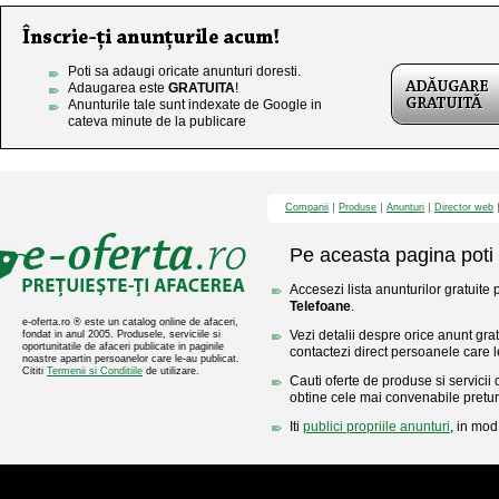
Poti sa adaugi oricate anunturi doresti.
Adaugarea este
GRATUITA
!
Anunturile tale sunt indexate de Google in
cateva minute de la publicare
Companii
Produse
Anunturi
Director web
Pe aceasta pagina poti 
Accesezi lista anunturilor gratuite 
Telefoane
.
e-oferta.ro ® este un catalog online de afaceri,
Vezi detalii despre orice anunt gratu
fondat in anul 2005. Produsele, serviciile si
oportunitatile de afaceri publicate in paginile
contactezi direct persoanele care l
noastre apartin persoanelor care le-au publicat.
Cititi
Termenii si Conditiile
de utilizare.
Cauti oferte de produse si servicii 
obtine cele mai convenabile pretur
Iti
publici propriile anunturi
, in mod 