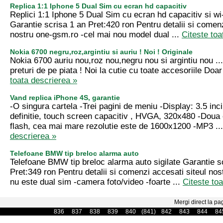
Replica 1:1 Iphone 5 Dual Sim cu ecran hd capacitiv
Replici 1:1 Iphone 5 Dual Sim cu ecran hd capacitiv si wi-f
Garantie scrisa 1 an Pret:420 ron Pentru detalii si comenz
nostru one-gsm.ro -cel mai nou model dual ...
Citeste toa
Nokia 6700 negru,roz,argintiu si auriu ! Noi ! Originale
Nokia 6700 auriu nou,roz nou,negru nou si argintiu nou ..
preturi de pe piata ! Noi la cutie cu toate accesoriile Doar
toata descrierea »
Vand replica iPhone 4S, garantie
-O singura cartela -Trei pagini de meniu -Display: 3.5 inci
definitie, touch screen capacitiv , HVGA, 320x480 -Dou
flash, cea mai mare rezolutie este de 1600x1200 -MP3 ..
descrierea »
Telefoane BMW tip breloc alarma auto
Telefoane BMW tip breloc alarma auto sigilate Garantie s
Pret:349 ron Pentru detalii si comenzi accesati siteul no
nu este dual sim -camera foto/video -foarte ...
Citeste to
Mergi direct la pa
836
837
838
839
840
(841)
842
843
844
84