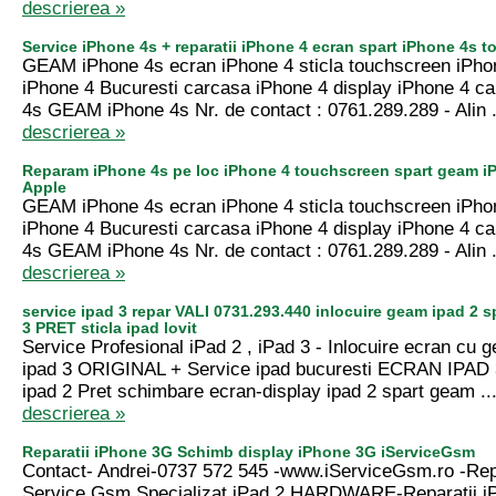
descrierea »
Service iPhone 4s + reparatii iPhone 4 ecran spart iPhone 4s 
GEAM iPhone 4s ecran iPhone 4 sticla touchscreen iPhon
iPhone 4 Bucuresti carcasa iPhone 4 display iPhone 4 c
4s GEAM iPhone 4s Nr. de contact : 0761.289.289 - Alin 
descrierea »
Reparam iPhone 4s pe loc iPhone 4 touchscreen spart geam iP
Apple
GEAM iPhone 4s ecran iPhone 4 sticla touchscreen iPhon
iPhone 4 Bucuresti carcasa iPhone 4 display iPhone 4 c
4s GEAM iPhone 4s Nr. de contact : 0761.289.289 - Alin 
descrierea »
service ipad 3 repar VALI 0731.293.440 inlocuire geam ipad 2 
3 PRET sticla ipad lovit
Service Profesional iPad 2 , iPad 3 - Inlocuire ecran cu g
ipad 3 ORIGINAL + Service ipad bucuresti ECRAN IPAD
ipad 2 Pret schimbare ecran-display ipad 2 spart geam ..
descrierea »
Reparatii iPhone 3G Schimb display iPhone 3G iServiceGsm
Contact- Andrei-0737 572 545 -www.iServiceGsm.ro -Repa
Service Gsm Specializat iPad 2 HARDWARE-Reparatii i