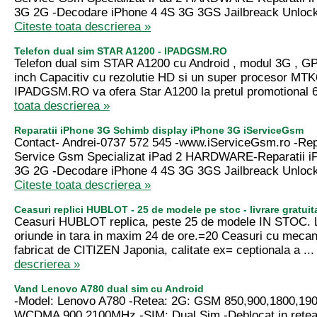
3G 2G -Decodare iPhone 4 4S 3G 3GS Jailbreack Unlock 
Citeste toata descrierea »
Telefon dual sim STAR A1200 - IPADGSM.RO
Telefon dual sim STAR A1200 cu Android , modul 3G , GP
inch Capacitiv cu rezolutie HD si un super procesor MT
IPADGSM.RO va ofera Star A1200 la pretul promotional 6
toata descrierea »
Reparatii iPhone 3G Schimb display iPhone 3G iServiceGsm
Contact- Andrei-0737 572 545 -www.iServiceGsm.ro -Repa
Service Gsm Specializat iPad 2 HARDWARE-Reparatii i
3G 2G -Decodare iPhone 4 4S 3G 3GS Jailbreack Unlock 
Citeste toata descrierea »
Ceasuri replici HUBLOT - 25 de modele pe stoc - livrare gratuit
Ceasuri HUBLOT replica, peste 25 de modele IN STOC. Li
oriunde in tara in maxim 24 de ore.=20 Ceasuri cu meca
fabricat de CITIZEN Japonia, calitate ex= ceptionala a ..
descrierea »
Vand Lenovo A780 dual sim cu Android
-Model: Lenovo A780 -Retea: 2G: GSM 850,900,1800,1
WCDMA 900,2100MHz -SIM: Dual Sim -Deblocat in retea