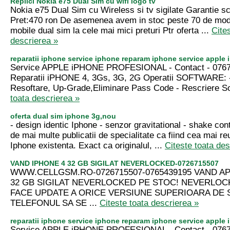
Replici Nokia e75 Dual Sim cu wifi logo tv
Nokia e75 Dual Sim cu Wireless si tv sigilate Garantie sc
Pret:470 ron De asemenea avem in stoc peste 70 de mod
mobile dual sim la cele mai mici preturi Ptr oferta ...
Cite
descrierea »
reparatii iphone service iphone reparam iphone service apple 
Service APPLE iPHONE PROFESIONAL - Contact - 0767
Reparatii iPHONE 4, 3Gs, 3G, 2G Operatii SOFTWARE: 
Resoftare, Up-Grade,Eliminare Pass Code - Rescriere Sof
toata descrierea »
oferta dual sim iphone 3g,nou
- design identic Iphone - senzor gravitational - shake con
de mai multe publicatii de specialitate ca fiind cea mai re
Iphone existenta. Exact ca originalul, ...
Citeste toata des
VAND IPHONE 4 32 GB SIGILAT NEVERLOCKED-0726715507
WWW.CELLGSM.RO-0726715507-0765439195 VAND AP
32 GB SIGILAT NEVERLOCKED PE STOC! NEVERLOC
FACE UPDATE A ORICE VERSIUNE SUPERIOARA DE 
TELEFONUL SA SE ...
Citeste toata descrierea »
reparatii iphone service iphone reparam iphone service apple 
Service APPLE iPHONE PROFESIONAL - Contact - 0767