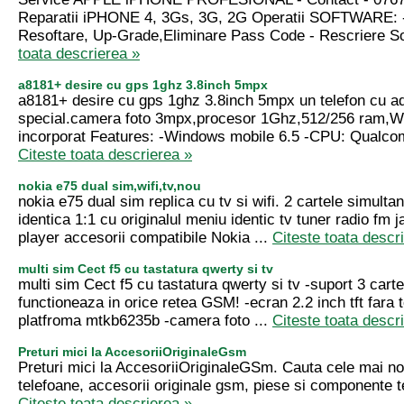
Reparatii iPHONE 4, 3Gs, 3G, 2G Operatii SOFTWARE: 
Resoftare, Up-Grade,Eliminare Pass Code - Rescriere Sof
toata descrierea »
a8181+ desire cu gps 1ghz 3.8inch 5mpx
a8181+ desire cu gps 1ghz 3.8inch 5mpx un telefon cu a
special.camera foto 3mpx,procesor 1Ghz,512/256 ram,W
incorporat Features: -Windows mobile 6.5 -CPU: Qualc
Citeste toata descrierea »
nokia e75 dual sim,wifi,tv,nou
nokia e75 dual sim replica cu tv si wifi. 2 cartele simultan
identica 1:1 cu originalul meniu identic tv tuner radio fm
player accesorii compatibile Nokia ...
Citeste toata descr
multi sim Cect f5 cu tastatura qwerty si tv
multi sim Cect f5 cu tastatura qwerty si tv -suport 3 carte
functioneaza in orice retea GSM! -ecran 2.2 inch tft fara
platfroma mtkb6235b -camera foto ...
Citeste toata descr
Preturi mici la AccesoriiOriginaleGsm
Preturi mici la AccesoriiOriginaleGSm. Cauta cele mai no
telefoane, accesorii originale gsm, piese si componente te
Citeste toata descrierea »