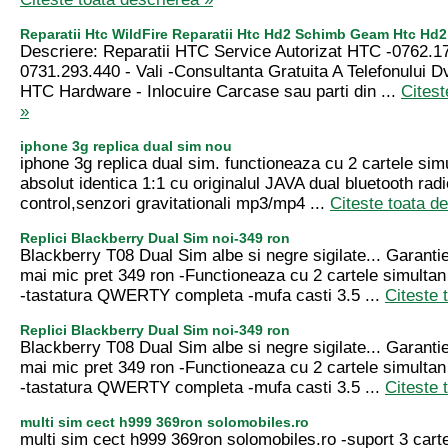
Reparatii Htc WildFire Reparatii Htc Hd2 Schimb Geam Htc Hd2
Descriere: Reparatii HTC Service Autorizat HTC -0762.1
0731.293.440 - Vali -Consultanta Gratuita A Telefonului Dv
HTC Hardware - Inlocuire Carcase sau parti din ...
Citest
»
iphone 3g replica dual sim nou
iphone 3g replica dual sim. functioneaza cu 2 cartele simu
absolut identica 1:1 cu originalul JAVA dual bluetooth rad
control,senzori gravitationali mp3/mp4 ...
Citeste toata d
Replici Blackberry Dual Sim noi-349 ron
Blackberry T08 Dual Sim albe si negre sigilate... Garanti
mai mic pret 349 ron -Functioneaza cu 2 cartele simultan
-tastatura QWERTY completa -mufa casti 3.5 ...
Citeste 
Replici Blackberry Dual Sim noi-349 ron
Blackberry T08 Dual Sim albe si negre sigilate... Garanti
mai mic pret 349 ron -Functioneaza cu 2 cartele simultan
-tastatura QWERTY completa -mufa casti 3.5 ...
Citeste 
multi sim cect h999 369ron solomobiles.ro
multi sim cect h999 369ron solomobiles.ro -suport 3 carte