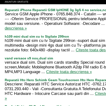
ANUNTURI GRATUITE
Reparatii iPhone Reparatii GSM IpHONE 3g 3gS 4 no service,n
Service GSM Apple iPhone - 0765.848.374 - Catalin --
--- -Oferim Service PROFESIONAL pentru telefoane Appl
model sau versiune. - Operatiuni Software: -Decodare ...
descrierea »
h109 mini dual sim cu tv Sigilate 299ron
h109 mini dual sim cu tv Sigilate 299ron -suport dual sim 
multimedia -design mini 4gs dual sim cu Tv -platforma ja
rezolutie foto: 640x480 -display tactil ...
Citeste toata des
vand versace v9 nou,dual sim
versace dual sim. Dual sim cards standby Special round 
screen,Metalic Mobilephone Bluetooth A2dp FM radio E-
MP4,MP3 Language ...
Citeste toata descrierea »
Reparatii Htc Hero Schimb Geam Touchscreen Htc Hero Reparat
Descriere: Reparatii HTC Service Autorizat HTC -0762.1
0731.293.440 - Vali -Consultanta Gratuita A Telefonului Dv
HTC Hardware - Inlocuire Carcase sau parti din ...
Citest
»