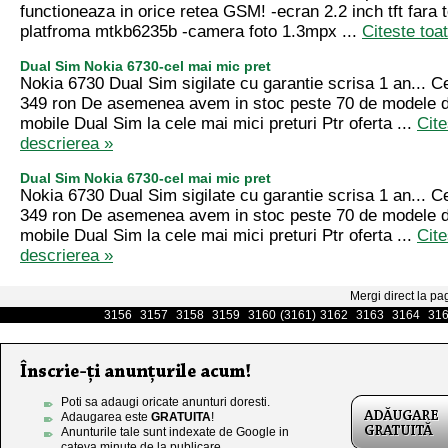
functioneaza in orice retea GSM! -ecran 2.2 inch tft fara
platfroma mtkb6235b -camera foto 1.3mpx ...
Citeste toa
Dual Sim Nokia 6730-cel mai mic pret
Nokia 6730 Dual Sim sigilate cu garantie scrisa 1 an... C
349 ron De asemenea avem in stoc peste 70 de modele d
mobile Dual Sim la cele mai mici preturi Ptr oferta ...
Cite
descrierea »
Dual Sim Nokia 6730-cel mai mic pret
Nokia 6730 Dual Sim sigilate cu garantie scrisa 1 an... C
349 ron De asemenea avem in stoc peste 70 de modele d
mobile Dual Sim la cele mai mici preturi Ptr oferta ...
Cite
descrierea »
Mergi direct la pa
3156
3157
3158
3159
3160
(3161)
3162
3163
3164
31
Poti sa adaugi oricate anunturi doresti.
Adaugarea este
GRATUITA
!
Anunturile tale sunt indexate de Google in
cateva minute de la publicare