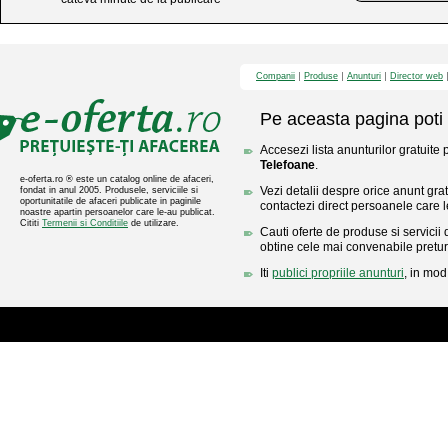
Companii
Produse
Anunturi
Director web
Pe aceasta pagina poti 
Accesezi lista anunturilor gratuite 
Telefoane
.
e-oferta.ro ® este un catalog online de afaceri,
Vezi detalii despre orice anunt gratu
fondat in anul 2005. Produsele, serviciile si
oportunitatile de afaceri publicate in paginile
contactezi direct persoanele care l
noastre apartin persoanelor care le-au publicat.
Cititi
Termenii si Conditiile
de utilizare.
Cauti oferte de produse si servicii 
obtine cele mai convenabile pretur
Iti
publici propriile anunturi
, in mod 