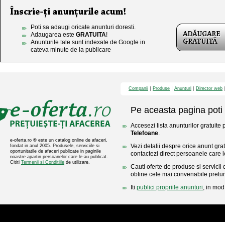
Poti sa adaugi oricate anunturi doresti.
Adaugarea este
GRATUITA
!
Anunturile tale sunt indexate de Google in
cateva minute de la publicare
Companii
Produse
Anunturi
Director web
Pe aceasta pagina poti 
Accesezi lista anunturilor gratuite 
Telefoane
.
e-oferta.ro ® este un catalog online de afaceri,
Vezi detalii despre orice anunt gratu
fondat in anul 2005. Produsele, serviciile si
oportunitatile de afaceri publicate in paginile
contactezi direct persoanele care l
noastre apartin persoanelor care le-au publicat.
Cititi
Termenii si Conditiile
de utilizare.
Cauti oferte de produse si servicii 
obtine cele mai convenabile pretur
Iti
publici propriile anunturi
, in mod 