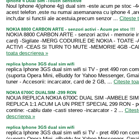
Iphone 4 Dual Sim -Touch Sensitive
Noul Iphone 4(iphone 4g) dual sim -este acum pe stoc -
acest telefon ,este nu numai asemanarea cu iphone 4 ,ar
inch,dar si functii ale acestuia,precum senzor ...
Citeste 
NOKIA 8800 CARBON ARTE - senzori activi - Acum pe stoc !!!
NOKIA 8800 CARBON ARTE - senzori activi - memorie int
card) -Sigilate -MERG CODURILE DE NOKIA - TOATE 
ACTIVI -CEAS SI TURN TO MUTE -MEMORIE 4GB -CA
toata descrierea »
replica Iphone 3GS dual sim wifi
replica Iphone 3GS dual sim wifi si TV - pret 490 ron com
(suporta Opera Mini, eBuddy for Yahoo Messenger, Gmail, 
tuner - Accesorii: incarcator, card de 2 GB, ...
Citeste toa
NOKIA 6700C DUALSIM -299 RON
NOUA REPLICA NOKIA 6700C DUAL SIM -AMBELE SIM 
REPLICA 1:1 ACUM LA UN PRET SPECIAL 299 RON - pe
contine: -cablu date -casti stereo -incarcator - 2 ...
Citest
descrierea »
replica Iphone 3GS dual sim wifi
replica Iphone 3GS dual sim wifi si TV - pret 490 ron com
(suporta Opera Mini, eBuddy for Yahoo Messenger, Gmail, 