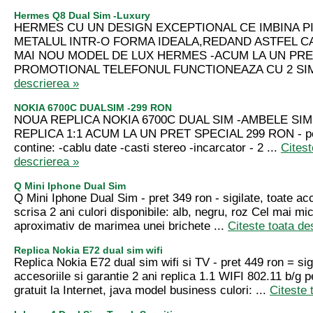
Hermes Q8 Dual Sim -Luxury
HERMES CU UN DESIGN EXCEPTIONAL CE IMBINA PI
METALUL INTR-O FORMA IDEALA,REDAND ASTFEL C
MAI NOU MODEL DE LUX HERMES -ACUM LA UN PR
PROMOTIONAL TELEFONUL FUNCTIONEAZA CU 2 SIM
descrierea »
NOKIA 6700C DUALSIM -299 RON
NOUA REPLICA NOKIA 6700C DUAL SIM -AMBELE SIM 
REPLICA 1:1 ACUM LA UN PRET SPECIAL 299 RON - pe
contine: -cablu date -casti stereo -incarcator - 2 ...
Citest
descrierea »
Q Mini Iphone Dual Sim
Q Mini Iphone Dual Sim - pret 349 ron - sigilate, toate acc
scrisa 2 ani culori disponibile: alb, negru, roz Cel mai mic
aproximativ de marimea unei brichete ...
Citeste toata de
Replica Nokia E72 dual sim wifi
Replica Nokia E72 dual sim wifi si TV - pret 449 ron = sigi
accesoriile si garantie 2 ani replica 1.1 WIFI 802.11 b/g 
gratuit la Internet, java model business culori: ...
Citeste 