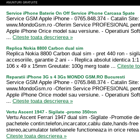
ANUNTURI GRATUITE
Service iPhone Baterie On Off Service iPhone Carcasa Spate
Service GSM Apple iPhone - 0765.848.374 - Catalin Site:
www.MondoGsm.ro -Oferim Service PROFESIONAL pentr
Apple iPhone Orice model sau versiune. - Operatiuni Sof
...
Citeste toata descrierea »
Replica Nokia 8800 Carbon dual sim
Replica Nokia 8800 Carbon dual sim - pret 440 ron - sigila
accesoriile, garantie 2 ani - - Replica absolut identica 1:
106 x 49 x 15mm Greutate: 100g merg toate ...
Citeste t
Reparatii iPhone 3G s 4 3Gs MONDO GSM.RO Bucuresti
Service GSM Apple iPhone - 0765.848.374 - Catalin Site:
www.MondoGsm.ro -Oferim Service PROFESIONAL pentr
Apple iPhone Orice model sau versiune. - Operatiuni Sof
...
Citeste toata descrierea »
Vertu Ascent 1947 - Sigilate -promo 350ron
Vertu Ascent Ferrari 1947 dual sim -Sigilate -Promotie de
pachetele contin:telefon,incarcator,cablu date,hands-free
stereo,acumulator telefoanele functioneaza in orice retea ,
Citeste toata descrierea »