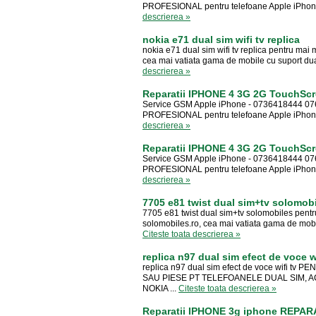
PROFESIONAL pentru telefoane Apple iPhone O
descrierea »
nokia e71 dual sim wifi tv replica
nokia e71 dual sim wifi tv replica pentru mai 
cea mai vatiata gama de mobile cu suport dua
descrierea »
Reparatii IPHONE 4 3G 2G TouchSc
Service GSM Apple iPhone - 0736418444 07644
PROFESIONAL pentru telefoane Apple iPhone O
descrierea »
Reparatii IPHONE 4 3G 2G TouchSc
Service GSM Apple iPhone - 0736418444 07644
PROFESIONAL pentru telefoane Apple iPhone O
descrierea »
7705 e81 twist dual sim+tv solomob
7705 e81 twist dual sim+tv solomobiles pentru
solomobiles.ro, cea mai vatiata gama de mob
Citeste toata descrierea »
replica n97 dual sim efect de voce wi
replica n97 dual sim efect de voce wifi 
SAU PIESE PT TELEFOANELE DUAL SIM, ACCE
NOKIA ...
Citeste toata descrierea »
Reparatii IPHONE 3g iphone REPARAT