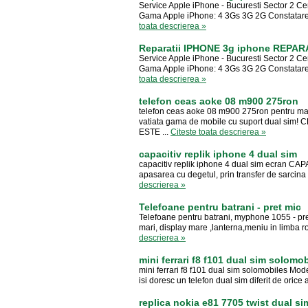
Service Apple iPhone - Bucuresti Sector 2 Ce
Gama Apple iPhone: 4 3Gs 3G 2G Constatarea s
toata descrierea »
Reparatii IPHONE 3g iphone REPARAT
Service Apple iPhone - Bucuresti Sector 2 Ce
Gama Apple iPhone: 4 3Gs 3G 2G Constatarea s
toata descrierea »
telefon ceas aoke 08 m900 275ron
telefon ceas aoke 08 m900 275ron pentru mai
vatiata gama de mobile cu suport dual s
ESTE ...
Citeste toata descrierea »
capacitiv replik iphone 4 dual sim
capacitiv replik iphone 4 dual sim ecran CAP
apasarea cu degetul, prin transfer de sarcina el
descrierea »
Telefoane pentru batrani - pret mic
Telefoane pentru batrani, myphone 1055 - pret 
mari, display mare ,lanterna,meniu in limba ro
descrierea »
mini ferrari f8 f101 dual sim solomo
mini ferrari f8 f101 dual sim solomobiles Mode
isi doresc un telefon dual sim diferit de orice 
replica nokia e81 7705 twist dual si