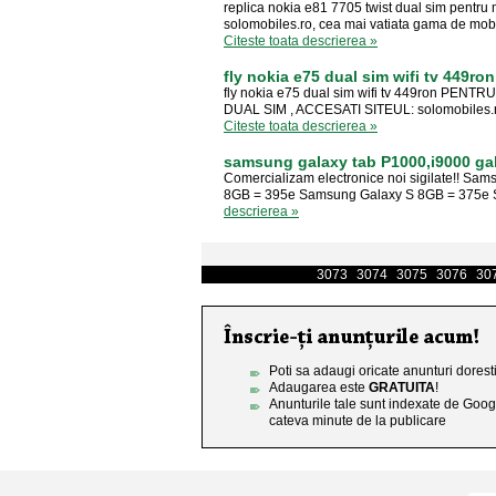
replica nokia e81 7705 twist dual sim pentru 
solomobiles.ro, cea mai vatiata gama de mob
Citeste toata descrierea »
fly nokia e75 dual sim wifi tv 449ron
fly nokia e75 dual sim wifi tv 449ron P
DUAL SIM , ACCESATI SITEUL: solomobiles.ro -
Citeste toata descrierea »
samsung galaxy tab P1000,i9000 gal
Comercializam electronice noi sigilate!! S
8GB = 395e Samsung Galaxy S 8GB = 375e S
descrierea »
3073
3074
3075
3076
30
Poti sa adaugi oricate anunturi doresti
Adaugarea este
GRATUITA
!
Anunturile tale sunt indexate de Goog
cateva minute de la publicare