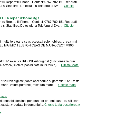
ntru Reparatii iPhone - Contact: 0767.782.151 Reparatii
i Stabilirea Defectului a Telefonului Dvs. ...
Citeste
II 4 repar iPhone 3gs.
ntru Reparatii iPhone - Contact: 0767.782.151 Reparatii
i Stabilirea Defectului a Telefonului Dvs. ...
Citeste
 multe telefoane ceas accesati solomobiles.ro, cea mai
im! CEL MAI MIC TELEFON CEAS DE MANA, CECT M900
ACITIV, exact ca IPHONE-ul original (functioneaza prin
ectrica, si ofera posibilitate multi touch), ...
Citeste toata
220 ron sigilate, toate accesoriile si garantie 2 ani! taste
mana, volum puternic , tastatura mare , ...
Citeste toata
biles
l deosebit destinat persoanelor pretentioase, cu stil, care
a existat vreodata in domeniu! ...
Citeste toata descrierea »
m