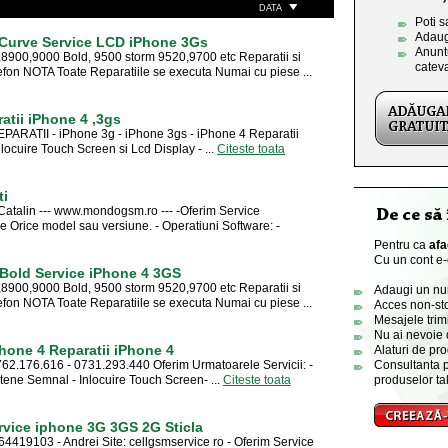
DATA
Poti s
Adaug
0 Curve Service LCD iPhone 3Gs
Anuntu
8900,9000 Bold, 9500 storm 9520,9700 etc Reparatii si
catev
fon NOTA Toate Reparatiile se executa Numai cu piese ...
tii iPhone 4 ,3gs
REPARATII - iPhone 3g - iPhone 3gs - iPhone 4 Reparatii
nlocuire Touch Screen si Lcd Display - ...
Citeste toata
ti
atalin --- www.mondogsm.ro --- -Oferim Service
rice model sau versiune. - Operatiuni Software: -
Pentru ca
afa
Cu un cont e-o
 Bold Service iPhone 4 3GS
8900,9000 Bold, 9500 storm 9520,9700 etc Reparatii si
Adaugi un numa
fon NOTA Toate Reparatiile se executa Numai cu piese ...
Acces non-sto
Mesajele trimi
Nu ai nevoie 
hone 4 Reparatii iPhone 4
Alaturi de pro
762.176.616 - 0731.293.440 Oferim Urmatoarele Servicii: -
Consultanta p
ntene Semnal - Inlocuire Touch Screen- ...
Citeste toata
produselor tal
rvice iphone 3G 3GS 2G Sticla
19103 - Andrei Site: cellgsmservice ro - Oferim Service