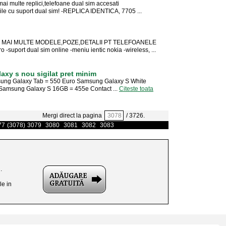
mai multe replici,telefoane dual sim accesati
ile cu suport dual sim! -REPLICA IDENTICA, 7705 ...
ENTRU MAI MULTE MODELE,POZE,DETALII PT TELEFOANELE
suport dual sim online -meniu ientic nokia -wireless, ...
axy s nou sigilat pret minim
amsung Galaxy Tab = 550 Euro Samsung Galaxy S White
amsung Galaxy S 16GB = 455e Contact ...
Citeste toata
Mergi direct la pagina
/ 3726.
77
(3078)
3079
3080
3081
3082
3083
.
le in