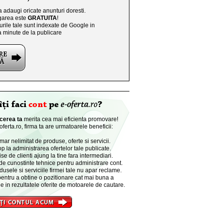
a adaugi oricate anunturi doresti.
area este
GRATUITA
!
rile tale sunt indexate de Google in
a minute de la publicare
cerea ta
merita cea mai eficienta promovare!
ferta.ro, firma ta are urmatoarele beneficii:
r nelimitat de produse, oferte si servicii.
p la administrarea ofertelor tale publicate.
se de clienti ajung la tine fara intermediari.
de cunostinte tehnice pentru administrare cont.
dusele si serviciile firmei tale nu apar reclame.
entru a obtine o pozitionare cat mai buna a
e in rezultatele oferite de motoarele de cautare.