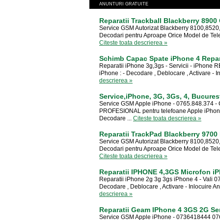
ANUNTURI GRATUITE
Reparatii Trackball Blackberry 890
Service GSM Autorizat Blackberry 8100,8520,
Decodari pentru Aproape Orice Model de Tele
Citeste toata descrierea »
Schimb Capac Spate iPhone 4 Repara
Reparatii iPhone 3g,3gs - Servicii - iPhone 
iPhone : - Decodare , Deblocare , Activare - I
descrierea »
Service,iPhone, 3G, 3Gs, 4, Bucures
Service GSM Apple iPhone - 0765.848.374 - C
PROFESIONAL pentru telefoane Apple iPhone O
Decodare ...
Citeste toata descrierea »
Reparatii TrackPad Blackberry 9700
Service GSM Autorizat Blackberry 8100,8520,
Decodari pentru Aproape Orice Model de Tele
Citeste toata descrierea »
Reparatii IPHONE 4,3GS Microfon iP
Reparatii iPhone 2g 3g 3gs iPhone 4 - Vali 0
Decodare , Deblocare , Activare - Inlocuire A
descrierea »
Reparatii Geam IPhone 4 3GS 2G Se
Service GSM Apple iPhone - 0736418444 07644