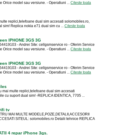
rice model sau versiune. - Operatiuni ...
Citeste toata
multe replici,telefoane dual sim accesati solomobiles.ro,
l sim! Replica nokia e71 dual sim cu ...
Citeste toata
reen IPHONE 3GS 3G
19103 - Andrei Site: cellgsmservice ro - Oferim Service
rice model sau versiune. - Operatiuni ...
Citeste toata
reen IPHONE 3GS 3G
19103 - Andrei Site: cellgsmservice ro - Oferim Service
rice model sau versiune. - Operatiuni ...
Citeste toata
iles
 mai multe replici,telefoane dual sim accesati
ile cu suport dual sim! -REPLICA IDENTICA, 7705 ...
fi tv
tv PENTRU MAI MULTE MODELE,POZE,DETALII,ACCESORII
SATI SITEUL: solomobiles.ro Detalii tehnice REPLICA
II 4 repar iPhone 3gs.