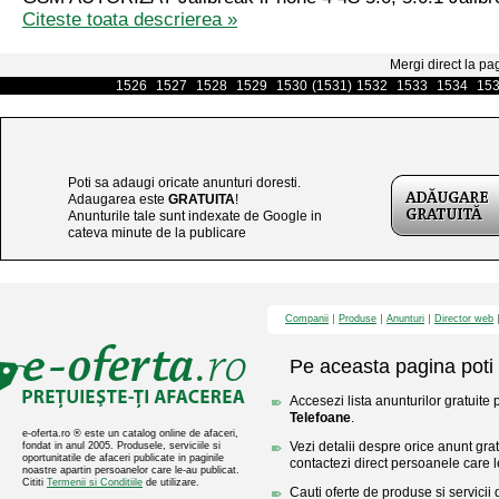
Citeste toata descrierea »
Mergi direct la pa
1526
1527
1528
1529
1530
(1531)
1532
1533
1534
15
Poti sa adaugi oricate anunturi doresti.
Adaugarea este
GRATUITA
!
Anunturile tale sunt indexate de Google in
cateva minute de la publicare
Companii
Produse
Anunturi
Director web
Pe aceasta pagina poti 
Accesezi lista anunturilor gratuite 
Telefoane
.
e-oferta.ro ® este un catalog online de afaceri,
Vezi detalii despre orice anunt gratu
fondat in anul 2005. Produsele, serviciile si
oportunitatile de afaceri publicate in paginile
contactezi direct persoanele care l
noastre apartin persoanelor care le-au publicat.
Cititi
Termenii si Conditiile
de utilizare.
Cauti oferte de produse si servicii 