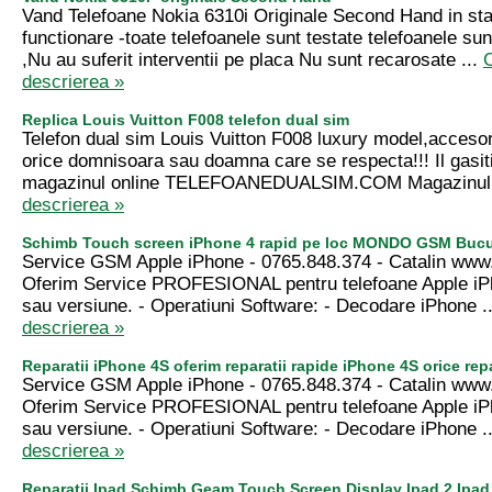
Vand Telefoane Nokia 6310i Originale Second Hand in st
functionare -toate telefoanele sunt testate telefoanele su
,Nu au suferit interventii pe placa Nu sunt recarosate ...
C
descrierea »
Replica Louis Vuitton F008 telefon dual sim
Telefon dual sim Louis Vuitton F008 luxury model,accesor
orice domnisoara sau doamna care se respecta!!! Il gasiti
magazinul online TELEFOANEDUALSIM.COM Magazinul 
descrierea »
Schimb Touch screen iPhone 4 rapid pe loc MONDO GSM Bucur
Service GSM Apple iPhone - 0765.848.374 - Catalin ww
Oferim Service PROFESIONAL pentru telefoane Apple iP
sau versiune. - Operatiuni Software: - Decodare iPhone .
descrierea »
Reparatii iPhone 4S oferim reparatii rapide iPhone 4S orice rep
Service GSM Apple iPhone - 0765.848.374 - Catalin ww
Oferim Service PROFESIONAL pentru telefoane Apple iP
sau versiune. - Operatiuni Software: - Decodare iPhone .
descrierea »
Reparatii Ipad Schimb Geam Touch Screen Display Ipad 2 Ipad