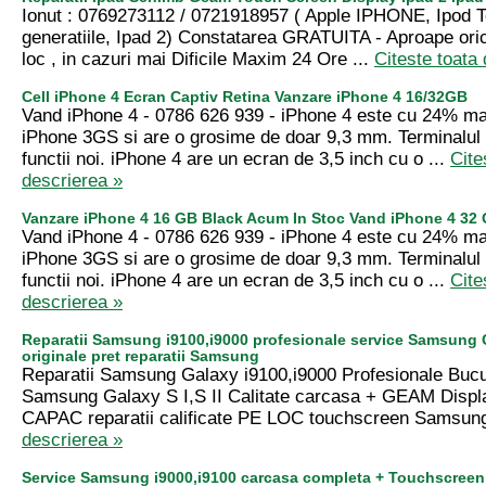
Ionut : 0769273112 / 0721918957 ( Apple IPHONE, Ipod 
generatiile, Ipad 2) Constatarea GRATUITA - Aproape ori
loc , in cazuri mai Dificile Maxim 24 Ore ...
Citeste toata
Cell iPhone 4 Ecran Captiv Retina Vanzare iPhone 4 16/32GB
Vand iPhone 4 - 0786 626 939 - iPhone 4 este cu 24% ma
iPhone 3GS si are o grosime de doar 9,3 mm. Terminalul
functii noi. iPhone 4 are un ecran de 3,5 inch cu o ...
Cite
descrierea »
Vanzare iPhone 4 16 GB Black Acum In Stoc Vand iPhone 4 32
Vand iPhone 4 - 0786 626 939 - iPhone 4 este cu 24% ma
iPhone 3GS si are o grosime de doar 9,3 mm. Terminalul
functii noi. iPhone 4 are un ecran de 3,5 inch cu o ...
Cite
descrierea »
Reparatii Samsung i9100,i9000 profesionale service Samsung Ga
originale pret reparatii Samsung
Reparatii Samsung Galaxy i9100,i9000 Profesionale Bucu
Samsung Galaxy S I,S II Calitate carcasa + GEAM Displ
CAPAC reparatii calificate PE LOC touchscreen Samsung
descrierea »
Service Samsung i9000,i9100 carcasa completa + Touchscree