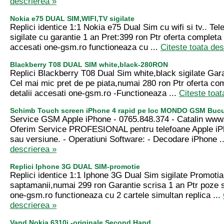
descrierea »
Nokia e75 DUAL SIM,WIFI,TV sigilate
Replici identice 1:1 Nokia e75 Dual Sim cu wifi si tv.. Tel
sigilate cu garantie 1 an Pret:399 ron Ptr oferta completa 
accesati one-gsm.ro functioneaza cu ...
Citeste toata des
Blackberry T08 DUAL SIM white,black-280RON
Replici Blackberry T08 Dual Sim white,black sigilate Gara
Cel mai mic pret de pe piata,numai 280 ron Ptr oferta co
detalii accesati one-gsm.ro -Functioneaza ...
Citeste toat
Schimb Touch screen iPhone 4 rapid pe loc MONDO GSM Bucur
Service GSM Apple iPhone - 0765.848.374 - Catalin ww
Oferim Service PROFESIONAL pentru telefoane Apple iP
sau versiune. - Operatiuni Software: - Decodare iPhone .
descrierea »
Replici Iphone 3G DUAL SIM-promotie
Replici identice 1:1 Iphone 3G Dual Sim sigilate Promotia
saptamanii,numai 299 ron Garantie scrisa 1 an Ptr poze si
one-gsm.ro functioneaza cu 2 cartele simultan replica ...
descrierea »
Vand Nokia 6310i -originale Second Hand