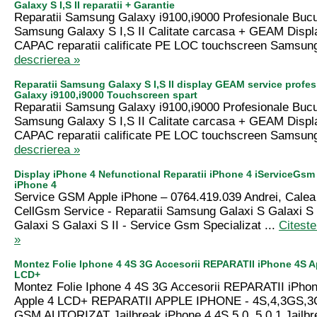
Galaxy S I,S II reparatii + Garantie
Reparatii Samsung Galaxy i9100,i9000 Profesionale Bucu
Samsung Galaxy S I,S II Calitate carcasa + GEAM Displ
CAPAC reparatii calificate PE LOC touchscreen Samsung
descrierea »
Reparatii Samsung Galaxy S I,S II display GEAM service prof
Galaxy i9100,i9000 Touchscreen spart
Reparatii Samsung Galaxy i9100,i9000 Profesionale Bucu
Samsung Galaxy S I,S II Calitate carcasa + GEAM Displ
CAPAC reparatii calificate PE LOC touchscreen Samsung
descrierea »
Display iPhone 4 Nefunctional Reparatii iPhone 4 iServiceGs
iPhone 4
Service GSM Apple iPhone – 0764.419.039 Andrei, Calea
CellGsm Service - Reparatii Samsung Galaxi S Galaxi S 
Galaxi S Galaxi S II - Service Gsm Specializat ...
Citeste
»
Montez Folie Iphone 4 4S 3G Accesorii REPARATII iPhone 4S Ap
LCD+
Montez Folie Iphone 4 4S 3G Accesorii REPARATII iPhone
Apple 4 LCD+ REPARATII APPLE IPHONE - 4S,4,3GS,
GSM AUTORIZAT Jailbreak iPhone 4 4S 5.0, 5.0.1 Jailbre