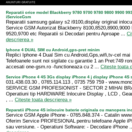
ANUNTURI GRATUITE
Reparatii orice model Blackberry 9780 9700 9780 9800 9900 99
iServiceGsm
Reparatii samsung galaxy s2 i9100,display original inlocu
Service GSM Autorizat Blackberry 8100,8520,8900,9000 
9520,9700 etc Reparatii si Decodari pentru Aproape ...
Ci
descrierea »
Iphone 4 DUAL SIM cu Android,gps-pret minim
Replici Iphone 4 Dual Sim cu Android,Gps,wifi,tv-cel ma
Telefoanele sunt noi sigilate cu garantie 1 an Pret:749 ron 
accesati one-gsm.ro -functioneaza cu 2 ...
Citeste toata 
Service iPhone 4 4S 3Gs display iPhone 4 j display iPhone 4
031.438.03.30 , 0765.114.113 , 0735 759 759 - www.mon
SERVICE GSM PROFESIONIST - SECTOR 2 MIHAI BRA
Operatiuni tip HARDWARE Inlocuire Display , LCD , Gea
, ...
Citeste toata descrierea »
Reparatii iPhone 4S inlocuire baterie originala cu manopera in
Service GSM Apple iPhone - 0765.848.374 - Catalin ww
Oferim Service PROFESIONAL pentru telefoane Apple iP
sau versiune. - Operatiuni Software: - Decodare iPhone .