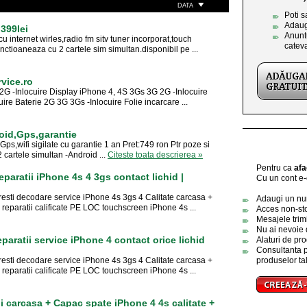
DATA
Poti s
Adaug
399lei
Anuntu
 internet wirles,radio fm sitv tuner incorporat,touch
catev
unctioaneaza cu 2 cartele sim simultan.disponibil pe ...
vice.ro
-Inlocuire Display iPhone 4, 4S 3Gs 3G 2G -Inlocuire
re Baterie 2G 3G 3Gs -Inlocuire Folie incarcare ...
oid,Gps,garantie
s,wifi sigilate cu garantie 1 an Pret:749 ron Ptr poze si
 cartele simultan -Android ...
Citeste toata descrierea »
Pentru ca
afa
eparatii iPhone 4s 4 3gs contact lichid |
Cu un cont e-o
esti decodare service iPhone 4s 3gs 4 Calitate carcasa +
Adaugi un numa
aratii calificate PE LOC touchscreen iPhone 4s ...
Acces non-sto
Mesajele trimi
Nu ai nevoie 
paratii service iPhone 4 contact orice lichid
Alaturi de pro
Consultanta p
esti decodare service iPhone 4s 3gs 4 Calitate carcasa +
produselor tal
aratii calificate PE LOC touchscreen iPhone 4s ...
i carcasa + Capac spate iPhone 4 4s calitate +