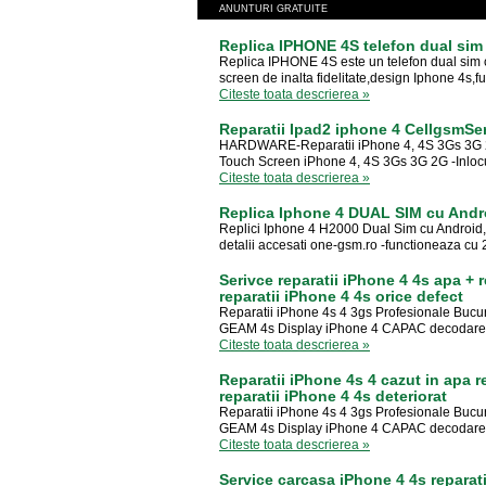
ANUNTURI GRATUITE
Replica IPHONE 4S telefon dual sim 
Replica IPHONE 4S este un telefon dual sim cu
screen de inalta fidelitate,design Iphone 4s,f
Citeste toata descrierea »
Reparatii Ipad2 iphone 4 CellgsmSer
HARDWARE-Reparatii iPhone 4, 4S 3Gs 3G 2G 
Touch Screen iPhone 4, 4S 3Gs 3G 2G -Inlocui
Citeste toata descrierea »
Replica Iphone 4 DUAL SIM cu Andr
Replici Iphone 4 H2000 Dual Sim cu Android,Gp
detalii accesati one-gsm.ro -functioneaza cu 2
Serivce reparatii iPhone 4 4s apa + r
reparatii iPhone 4 4s orice defect
Reparatii iPhone 4s 4 3gs Profesionale Bucur
GEAM 4s Display iPhone 4 CAPAC decodare rep
Citeste toata descrierea »
Reparatii iPhone 4s 4 cazut in apa re
reparatii iPhone 4 4s deteriorat
Reparatii iPhone 4s 4 3gs Profesionale Bucur
GEAM 4s Display iPhone 4 CAPAC decodare rep
Citeste toata descrierea »
Service carcasa iPhone 4 4s reparati