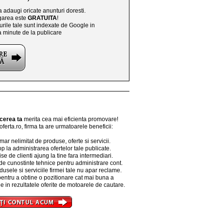
a adaugi oricate anunturi doresti.
area este
GRATUITA
!
rile tale sunt indexate de Google in
a minute de la publicare
cerea ta
merita cea mai eficienta promovare!
ferta.ro, firma ta are urmatoarele beneficii:
r nelimitat de produse, oferte si servicii.
p la administrarea ofertelor tale publicate.
se de clienti ajung la tine fara intermediari.
de cunostinte tehnice pentru administrare cont.
dusele si serviciile firmei tale nu apar reclame.
entru a obtine o pozitionare cat mai buna a
e in rezultatele oferite de motoarele de cautare.