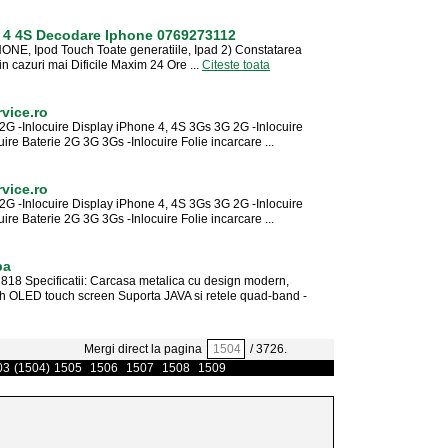
 4 4S Decodare Iphone 0769273112
ONE, Ipod Touch Toate generatiile, Ipad 2) Constatarea
n cazuri mai Dificile Maxim 24 Ore ...
Citeste toata
vice.ro
-Inlocuire Display iPhone 4, 4S 3Gs 3G 2G -Inlocuire
re Baterie 2G 3G 3Gs -Inlocuire Folie incarcare ...
vice.ro
-Inlocuire Display iPhone 4, 4S 3Gs 3G 2G -Inlocuire
re Baterie 2G 3G 3Gs -Inlocuire Folie incarcare ...
pa
 818 Specificatii: Carcasa metalica cu design modern,
ch OLED touch screen Suporta JAVA si retele quad-band -
Mergi direct la pagina
/ 3726.
03
(1504)
1505
1506
1507
1508
1509