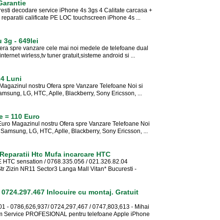
Garantie
esti decodare service iPhone 4s 3gs 4 Calitate carcasa +
aratii calificate PE LOC touchscreen iPhone 4s ...
 3g - 649lei
spre vanzare cele mai noi medele de telefoane dual
internet wirless,tv tuner gratuit,sisteme android si ...
24 Luni
agazinul nostru Ofera spre Vanzare Telefoane Noi si
msung, LG, HTC, Aplle, Blackberry, Sony Ericsson, ...
 = 110 Euro
uro Magazinul nostru Ofera spre Vanzare Telefoane Noi
 Samsung, LG, HTC, Aplle, Blackberry, Sony Ericsson, ...
 Reparatii Htc Mufa incarcare HTC
HTC sensation / 0768.335.056 / 021.326.82.04
tr Zizin NR11 Sector3 Langa Mall Vitan* Bucuresti -
724.297.467 Inlocuire cu montaj. Gratuit
01 - 0786,626,937/ 0724,297,467 / 0747,803,613 - Mihai
im Service PROFESIONAL pentru telefoane Apple iPhone