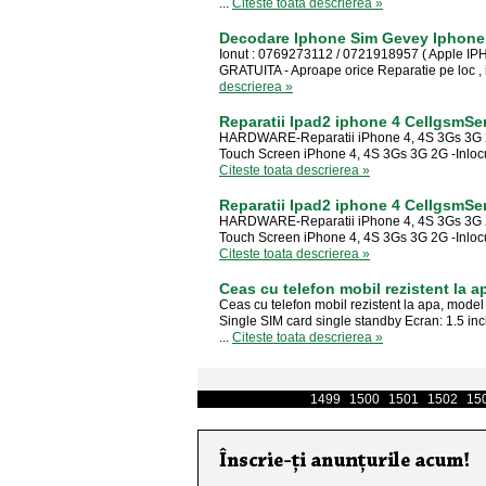
...
Citeste toata descrierea »
Decodare Iphone Sim Gevey Iphone
Ionut : 0769273112 / 0721918957 ( Apple IPH
GRATUITA - Aproape orice Reparatie pe loc , i
descrierea »
Reparatii Ipad2 iphone 4 CellgsmSer
HARDWARE-Reparatii iPhone 4, 4S 3Gs 3G 2G 
Touch Screen iPhone 4, 4S 3Gs 3G 2G -Inlocui
Citeste toata descrierea »
Reparatii Ipad2 iphone 4 CellgsmSer
HARDWARE-Reparatii iPhone 4, 4S 3Gs 3G 2G 
Touch Screen iPhone 4, 4S 3Gs 3G 2G -Inlocui
Citeste toata descrierea »
Ceas cu telefon mobil rezistent la a
Ceas cu telefon mobil rezistent la apa, model
Single SIM card single standby Ecran: 1.5 in
...
Citeste toata descrierea »
1499
1500
1501
1502
15