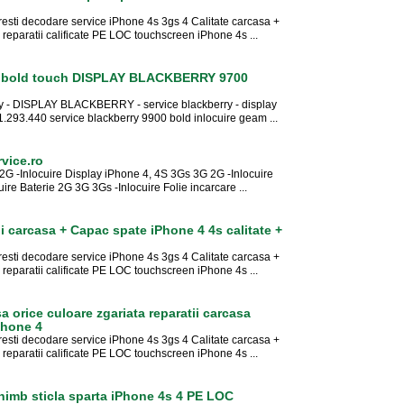
esti decodare service iPhone 4s 3gs 4 Calitate carcasa +
aratii calificate PE LOC touchscreen iPhone 4s ...
0 bold touch DISPLAY BLACKBERRY 9700
rry - DISPLAY BLACKBERRY - service blackberry - display
.293.440 service blackberry 9900 bold inlocuire geam ...
vice.ro
-Inlocuire Display iPhone 4, 4S 3Gs 3G 2G -Inlocuire
re Baterie 2G 3G 3Gs -Inlocuire Folie incarcare ...
i carcasa + Capac spate iPhone 4 4s calitate +
esti decodare service iPhone 4s 3gs 4 Calitate carcasa +
aratii calificate PE LOC touchscreen iPhone 4s ...
 orice culoare zgariata reparatii carcasa
Phone 4
esti decodare service iPhone 4s 3gs 4 Calitate carcasa +
aratii calificate PE LOC touchscreen iPhone 4s ...
chimb sticla sparta iPhone 4s 4 PE LOC