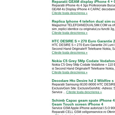
Reparatii GEAM display iPhone 4 + 
Reparatii iPhone 4s 4 3gs Profesionale Bucur
GEAM 4s Display iPhone 4 CAPAC decodare rep
Citeste toata descrierea »
Replica Iphone 4 telefon dual sim cu
Magazinul TELEFOANEDUALSIM.COM va ofera 
sim ,replici identice cu originalul,cu functii 3g,
Citeste toata descrierea »
HTC DESIRE S = 270 Euro Garantie 
HTC DESIRE S = 270 Euro Garantie 24 Luni M
Second Hand Originale!!! Telefoane Nokia, Sa
Citeste toata descrierea »
Nokia C5 Grey 5Mp Codate Vodafone
Nokia C5 Grey 5Mp Codate Vodafone = 110 E
si Second Hand Originale!!! Telefoane Nokia,
Citeste toata descrierea »
Decodare Htc Desire hd 2 Wildfire s
Reparatii Samsung i9100 i9000 HTC DESIRE 
ExclusivGsm Site: ExclusivGsm/htc -Adress: S
Service ...
Citeste toata descrierea »
Schimb Capac geam spate iPhone 4 0
Geam Touch screen iPhone 4
Service GSM Apple iPhone autorizat I.S.O 90
Reparatii CELL GSM cellgsmservice.ro Ofer