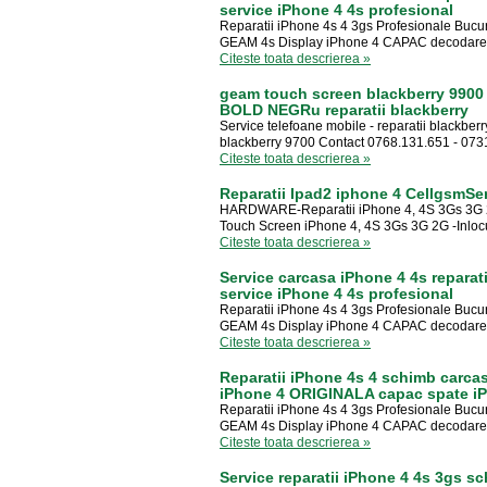
service iPhone 4 4s profesional
Reparatii iPhone 4s 4 3gs Profesionale Bucur
GEAM 4s Display iPhone 4 CAPAC decodare rep
Citeste toata descrierea »
geam touch screen blackberry 990
BOLD NEGRu reparatii blackberry
Service telefoane mobile - reparatii blackbe
blackberry 9700 Contact 0768.131.651 - 0731
Citeste toata descrierea »
Reparatii Ipad2 iphone 4 CellgsmSer
HARDWARE-Reparatii iPhone 4, 4S 3Gs 3G 2G 
Touch Screen iPhone 4, 4S 3Gs 3G 2G -Inlocui
Citeste toata descrierea »
Service carcasa iPhone 4 4s reparati
service iPhone 4 4s profesional
Reparatii iPhone 4s 4 3gs Profesionale Bucur
GEAM 4s Display iPhone 4 CAPAC decodare rep
Citeste toata descrierea »
Reparatii iPhone 4s 4 schimb carcasa
iPhone 4 ORIGINALA capac spate i
Reparatii iPhone 4s 4 3gs Profesionale Bucur
GEAM 4s Display iPhone 4 CAPAC decodare rep
Citeste toata descrierea »
Service reparatii iPhone 4 4s 3gs s