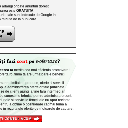
a adaugi oricate anunturi doresti.
area este
GRATUITA
!
rile tale sunt indexate de Google in
a minute de la publicare
cerea ta
merita cea mai eficienta promovare!
ferta.ro, firma ta are urmatoarele beneficii:
r nelimitat de produse, oferte si servicii.
p la administrarea ofertelor tale publicate.
se de clienti ajung la tine fara intermediari.
de cunostinte tehnice pentru administrare cont.
dusele si serviciile firmei tale nu apar reclame.
entru a obtine o pozitionare cat mai buna a
e in rezultatele oferite de motoarele de cautare.