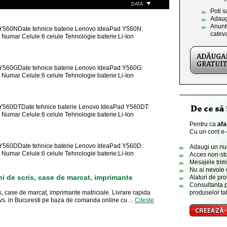
DATA
Poti s
Adaug
Anuntu
d Y560NDate tehnice baterie Lenovo IdeaPad Y560N:
catev
Numar Celule:6 celule Tehnologie baterie:Li-Ion
d Y560GDate tehnice baterie Lenovo IdeaPad Y560G:
Numar Celule:6 celule Tehnologie baterie:Li-Ion
d Y560DTDate tehnice baterie Lenovo IdeaPad Y560DT:
Numar Celule:6 celule Tehnologie baterie:Li-Ion
Pentru ca
afa
Cu un cont e-o
d Y560DDate tehnice baterie Lenovo IdeaPad Y560D:
Adaugi un numa
Numar Celule:6 celule Tehnologie baterie:Li-Ion
Acces non-sto
Mesajele trimi
Nu ai nevoie 
i de scris, case de marcat, imprimante
Alaturi de pro
Consultanta p
, case de marcat, imprimante matriciale. Livrare rapida
produselor tal
 dvs. in Bucuresti pe baza de comanda online cu ...
Citeste