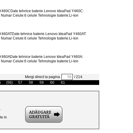
d Y460CDate tehnice baterie Lenovo IdeaPad Y460C:
Numar Celule:6 celule Tehnologie baterie:Li-Ion
 Y460ATDate tehnice baterie Lenovo IdeaPad Y460AT:
Numar Celule:6 celule Tehnologie baterie:Li-Ion
 Y460ADate tehnice baterie Lenovo IdeaPad Y460A:
Numar Celule:6 celule Tehnologie baterie:Li-Ion
Mergi direct la pagina
/ 214.
5
(56)
57
58
59
60
61
.
le in