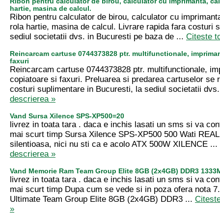
Ribon pentru calculator de birou, calculator cu imprimanta, cal
hartie, masina de calcul.
Ribon pentru calculator de birou, calculator cu imprimanta
rola hartie, masina de calcul. Livrare rapida fara costuri 
sediul societatii dvs. in Bucuresti pe baza de ...
Citeste t
Reincarcam cartuse 0744373828 ptr. multifunctionale, impriman
faxuri
Reincarcam cartuse 0744373828 ptr. multifunctionale, im
copiatoare si faxuri. Preluarea si predarea cartuselor se 
costuri suplimentare in Bucuresti, la sediul societatii dvs.
descrierea »
Vand Sursa Xilence SPS-XP500=20
livrez in toata tara . daca e inchis lasati un sms si va con
mai scurt timp Sursa Xilence SPS-XP500 500 Wati REALI
silentioasa, nici nu sti ca e acolo ATX 500W XILENCE ...
descrierea »
Vand Memorie Ram Team Group Elite 8GB (2x4GB) DDR3 1333
livrez in toata tara . daca e inchis lasati un sms si va con
mai scurt timp Dupa cum se vede si in poza ofera nota 7
Ultimate Team Group Elite 8GB (2x4GB) DDR3 ...
Citest
»