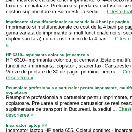
faxuri si copiatoare. Preluarea si predarea cartuselor se 
costuri suplimentare in Bucuresti, la sediul ...
Citeste toa
Imprimante si multifunctionale cu cost de la 4 bani pe pagina.
Imprimante si multifunctionale cu cost de la 4 bani pe pa
gama variata de imprimante si multifunctionale noi si se
duplex sau fara) cu un cost minim de la 4 bani ...
Citeste
»
HP 6310–imprimanta color cu jet cerneala
HP 6310–imprimanta color cu jet cerneala .Este o multifu
functii de -imprimanta ,copiator , scaner,fax .Cantareste 
Viteze de printare de 30 de pagini pe minut pentru ...
Cite
descrierea »
Reumplere profesionala a cartuselor pentru imprimante, multif
copiatoare.
Reumplere profesionala a cartuselor pentru imprimante, m
copiatoare. Preluarea si predarea cartuselor se realizeaz
suplimentare de transport in Bucuresti, la sediul ...
Citest
descrierea »
Incarcator laptop HP
Incarcator laptop HP seria 655. Coletul contine: - incarcat