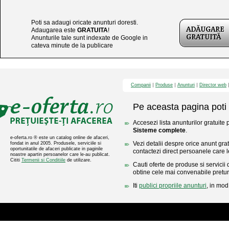
Poti sa adaugi oricate anunturi doresti.
Adaugarea este
GRATUITA
!
Anunturile tale sunt indexate de Google in
cateva minute de la publicare
Companii
Produse
Anunturi
Director web
Pe aceasta pagina poti 
Accesezi lista anunturilor gratuite 
Sisteme complete
.
e-oferta.ro ® este un catalog online de afaceri,
Vezi detalii despre orice anunt gratu
fondat in anul 2005. Produsele, serviciile si
oportunitatile de afaceri publicate in paginile
contactezi direct persoanele care l
noastre apartin persoanelor care le-au publicat.
Cititi
Termenii si Conditiile
de utilizare.
Cauti oferte de produse si servicii 
obtine cele mai convenabile pretur
Iti
publici propriile anunturi
, in mod 