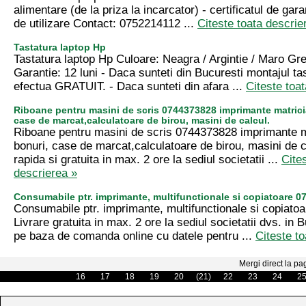
alimentare (de la priza la incarcator) - certificatul de garan
de utilizare Contact: 0752214112 ...
Citeste toata descrie
Tastatura laptop Hp
Tastatura laptop Hp Culoare: Neagra / Argintie / Maro Gr
Garantie: 12 luni - Daca sunteti din Bucuresti montajul ta
efectua GRATUIT. - Daca sunteti din afara ...
Citeste toa
Riboane pentru masini de scris 0744373828 imprimante matricia
case de marcat,calculatoare de birou, masini de calcul.
Riboane pentru masini de scris 0744373828 imprimante ma
bonuri, case de marcat,calculatoare de birou, masini de c
rapida si gratuita in max. 2 ore la sediul societatii ...
Cite
descrierea »
Consumabile ptr. imprimante, multifunctionale si copiatoare 0
Consumabile ptr. imprimante, multifunctionale si copiato
Livrare gratuita in max. 2 ore la sediul societatii dvs. in B
pe baza de comanda online cu datele pentru ...
Citeste t
Mergi direct la pa
16
17
18
19
20
(21)
22
23
24
2