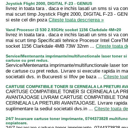
Joystick Flight 2000, DIGITAL F-23 - GENIUS
livrez in toata tara . daca e inchis lasati un sms si va con
mai scurt timp Joystick Flight 2000, DIGITAL F-23 - GE
si este cel din poza
Citeste toata descrierea »
Vand Procesor i3 530 2.93GHz socket 1156 Clarkdale 4M=20
livrez in toata tara . daca e inchis lasati un sms si va con
mai scurt timp Specificatii tehnice Procesor Intel CoreT
socket 1156 Clarkdale 4MB 73W 32nm ...
Citeste toata d
Service/Mentenanta imprimante/multifunctionale laser toner si
cartuse cu pret redus.
Service/Mentenanta imprimante/multifunctionale laser ton
de cartuse cu pret redus. Livrare si executie rapida in ma
societatii dvs. in Bucuresti si Ilfov pe baza ...
Citeste toa
CARTUSE COMPATIBILE TONER SI CERNEALA LA PRETURI A
CARTUSE COMPATIBILE TONER SI CERNEALA LA PR
AVANTAJOASE LIVRAM CARTUSE COMPATIBILE TON
CERNEALA LA PRETURI AVANTAJOASE. Livrare rapida f
suplimentare la sediul societatii dvs.in ...
Citeste toata d
24/7 Incarcare cartuse toner imprimante, 0744373828 multifunct
copiatoare.
24/7 Incarcare cartuse toner imprimante, 0744373828 mult