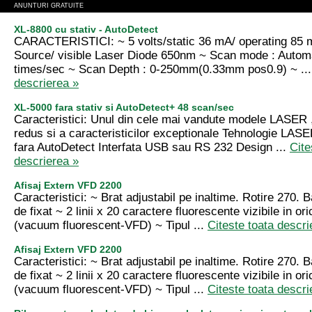
ANUNTURI GRATUITE
XL-8800 cu stativ - AutoDetect
CARACTERISTICI: ~ 5 volts/static 36 mA/ operating 85 
Source/ visible Laser Diode 650nm ~ Scan mode : Automa
times/sec ~ Scan Depth : 0-250mm(0.33mm pos0.9) ~ ..
descrierea »
XL-5000 fara stativ si AutoDetect+ 48 scan/sec
Caracteristici: Unul din cele mai vandute modele LASER , 
redus si a caracteristicilor exceptionale Tehnologie LAS
fara AutoDetect Interfata USB sau RS 232 Design ...
Cite
descrierea »
Afisaj Extern VFD 2200
Caracteristici: ~ Brat adjustabil pe inaltime. Rotire 270. 
de fixat ~ 2 linii x 20 caractere fluorescente vizibile in ori
(vacuum fluorescent-VFD) ~ Tipul ...
Citeste toata descri
Afisaj Extern VFD 2200
Caracteristici: ~ Brat adjustabil pe inaltime. Rotire 270. 
de fixat ~ 2 linii x 20 caractere fluorescente vizibile in ori
(vacuum fluorescent-VFD) ~ Tipul ...
Citeste toata descri