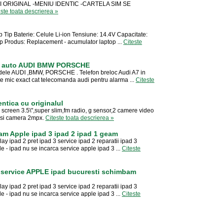
I ORIGINAL -MENIU IDENTIC -CARTELA SIM SE
este toata descrierea »
p Tip Baterie: Celule Li-ion Tensiune: 14.4V Capacitate:
 Produs: Replacement - acumulator laptop ...
Citeste
rma auto AUDI BMW PORSCHE
odele AUDI ,BMW, PORSCHE . Telefon breloc Audi A7 in
te mic exact cat telecomanda audi pentru alarma ...
Citeste
entica cu originalul
 screen 3.5\",super slim,fm radio, g sensor,2 camere video
 si camera 2mpx.
Citeste toata descrierea »
am Apple ipad 3 ipad 2 ipad 1 geam
ay ipad 2 pret ipad 3 service ipad 2 reparatii ipad 3
e - ipad nu se incarca service apple ipad 3 ...
Citeste
 - service APPLE ipad bucuresti schimbam
ay ipad 2 pret ipad 3 service ipad 2 reparatii ipad 3
e - ipad nu se incarca service apple ipad 3 ...
Citeste