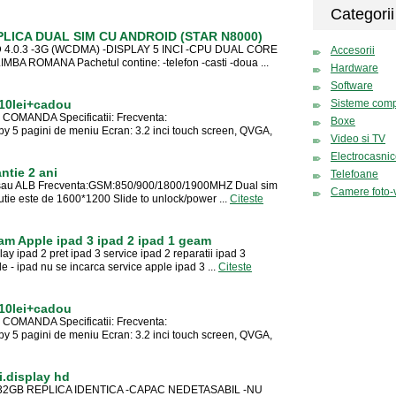
Categorii
ICA DUAL SIM CU ANDROID (STAR N8000)
 4.0.3 -3G (WCDMA) -DISPLAY 5 INCI -CPU DUAL CORE
Accesorii
 ROMANA Pachetul contine: -telefon -casti -doua ...
Hardware
Software
210lei+cadou
Sisteme comp
MANDA Specificatii: Frecventa:
Boxe
5 pagini de meniu Ecran: 3.2 inci touch screen, QVGA,
Video si TV
Electrocasni
ntie 2 ani
Telefoane
RU sau ALB Frecventa:GSM:850/900/1800/1900MHZ Dual sim
Camere foto-
tie este de 1600*1200 Slide to unlock/power ...
Citeste
am Apple ipad 3 ipad 2 ipad 1 geam
ay ipad 2 pret ipad 3 service ipad 2 reparatii ipad 3
e - ipad nu se incarca service apple ipad 3 ...
Citeste
210lei+cadou
MANDA Specificatii: Frecventa:
5 pagini de meniu Ecran: 3.2 inci touch screen, QVGA,
i.display hd
32GB REPLICA IDENTICA -CAPAC NEDETASABIL -NU