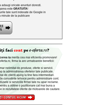
a adaugi oricate anunturi doresti.
area este
GRATUITA
!
rile tale sunt indexate de Google in
a minute de la publicare
cerea ta
merita cea mai eficienta promovare!
ferta.ro, firma ta are urmatoarele beneficii:
r nelimitat de produse, oferte si servicii.
p la administrarea ofertelor tale publicate.
se de clienti ajung la tine fara intermediari.
de cunostinte tehnice pentru administrare cont.
dusele si serviciile firmei tale nu apar reclame.
entru a obtine o pozitionare cat mai buna a
e in rezultatele oferite de motoarele de cautare.