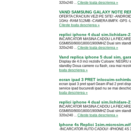
320x240 ...
Citeste toata descrierea »
VAND SAMSUNG GALAXY NOTE REPL
OFERTA CRACIUN VEZI PE SITE! -ANDROID
1GHz -RAM 512MB -CAMERA 8MPX -GPS -LIMBA
Citeste toata descrierea »
replici iphone 4 dual sim.lichidare-
INCARCATOR MASINA CADOU LA FIECARE CO
GSM850/900/1800/1900MHZ Dual sim standby 
320x240 ...
Citeste toata descrierea »
Vand replica iphone 5 dual sim, gara
Display de 4.0 inci rezistiv Culoare: NEG
standby Doua camere cu flash, cea mai rezolu
toata descrierea »
ecran ipad 3 PRET inlocuim-schimb
ecran ipad 3 pret spart Geam iPad 2 pret displ
service ipad bucuresti ipad nu se mai deschid
toata descrierea »
replici iphone 4 dual sim.lichidare-
INCARCATOR MASINA CADOU LA FIECARE CO
GSM850/900/1800/1900MHZ Dual sim standby 
320x240 ...
Citeste toata descrierea »
Iphone 4s Replici 1sim.microsim.wif
-INCARCATOR AUTO CADOU! -IPHONE 4S 