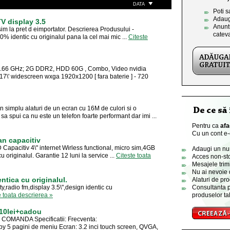
DATA
Poti s
Adaug
V display 3.5
Anuntu
im la pret d eimportator. Descrierea Produsului -
catev
% identic cu originalul pana la cel mai mic ...
Citeste
e 1.66 GHz; 2G DDR2, HDD 60G , Combo, Video nvidia
7\' widescreen wxga 1920x1200 [ fara baterie ] - 720
n simplu alaturi de un ecran cu 16M de culori si o
sa spui ca nu este un telefon foarte performant dar imi ...
Pentru ca
afa
Cu un cont e-o
an capacitiv
 Capacitiv 4\" internet Wirless functional, micro sim,4GB
Adaugi un numa
originalul. Garantie 12 luni la service ...
Citeste toata
Acces non-sto
Mesajele trimi
Nu ai nevoie 
ntica cu originalul.
Alaturi de pro
,radio fm,display 3.5\",design identic cu
Consultanta p
e toata descrierea »
produselor tal
210lei+cadou
MANDA Specificatii: Frecventa:
5 pagini de meniu Ecran: 3.2 inci touch screen, QVGA,