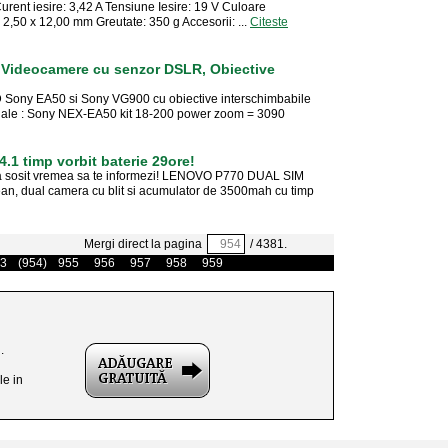
urent iesire: 3,42 A Tensiune Iesire: 19 V Culoare
2,50 x 12,00 mm Greutate: 350 g Accesorii: ...
Citeste
Videocamere cu senzor DSLR, Obiective
D Sony EA50 si Sony VG900 cu obiective interschimbabile
ginale : Sony NEX-EA50 kit 18-200 power zoom = 3090
.1 timp vorbit baterie 29ore!
 a sosit vremea sa te informezi! LENOVO P770 DUAL SIM
ean, dual camera cu blit si acumulator de 3500mah cu timp
Mergi direct la pagina
/ 4381.
3
(954)
955
956
957
958
959
.
le in