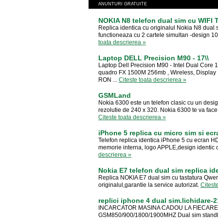
ANUNTURI GRATUITE
NOKIA N8 telefon dual sim cu WIFI T
Replica identica cu originalul Nokia N8 dual s
functioneaza cu 2 cartele simultan -design 100
toata descrierea »
Laptop DELL Precision M90 - 17\\
Laptop Dell Precision M90 - Intel Dual Cor
quadro FX 1500M 256mb , Wireless, Display 1
RON ...
Citeste toata descrierea »
GSMLand
Nokia 6300 este un telefon clasic cu un desig
rezolutie de 240 x 320. Nokia 6300 te va face 
Citeste toata descrierea »
iPhone 5 replica cu micro sim si ecr
Telefon replica identica iPhone 5 cu ecran HD
memorie interna, logo APPLE,design identic cu 
descrierea »
Nokia E7 telefon dual sim replica ide
Replica NOKIA E7 dual sim cu tastatura Qwerty
originalul,garantie la service autorizat.
Citest
replici iphone 4 dual sim.lichidare-
INCARCATOR MASINA CADOU LA FIECARE CO
GSM850/900/1800/1900MHZ Dual sim standby 