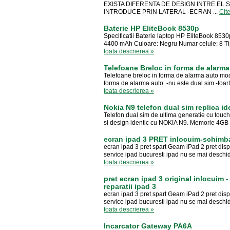
EXISTA DIFERENTA DE DESIGN INTRE EL S
INTRODUCE PRIN LATERAL -ECRAN ...
Cit
Baterie HP EliteBook 8530p
Specificatii Baterie laptop HP EliteBook 8530
4400 mAh Culoare: Negru Numar celule: 8 Tip
toata descrierea »
Telefoane Breloc in forma de ala
Telefoane breloc in forma de alarma auto m
forma de alarma auto. -nu este dual sim -foar
toata descrierea »
Nokia N9 telefon dual sim replica id
Telefon dual sim de ultima generatie cu touch
si design identic cu NOKIA N9. Memorie 4GB
ecran ipad 3 PRET inlocuim-schimb
ecran ipad 3 pret spart Geam iPad 2 pret displ
service ipad bucuresti ipad nu se mai deschid
toata descrierea »
pret ecran ipad 3 original inlocuim
reparatii ipad 3
ecran ipad 3 pret spart Geam iPad 2 pret displ
service ipad bucuresti ipad nu se mai deschid
toata descrierea »
Incarcator Gateway PA6A