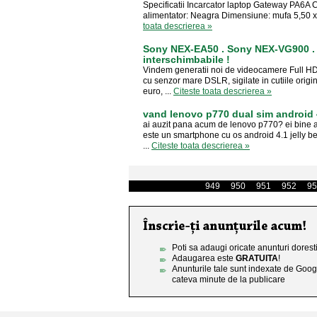
Specificatii Incarcator laptop Gateway PA6A C
alimentator: Neagra Dimensiune: mufa 5,50 x 
toata descrierea »
Sony NEX-EA50 . Sony NEX-VG900 . 
interschimbabile !
Vindem generatii noi de videocamere Full H
cu senzor mare DSLR, sigilate in cutiile ori
euro, ...
Citeste toata descrierea »
vand lenovo p770 dual sim android 4
ai auzit pana acum de lenovo p770? ei bine
este un smartphone cu os android 4.1 jelly b
...
Citeste toata descrierea »
949
950
951
952
95
Poti sa adaugi oricate anunturi doresti
Adaugarea este
GRATUITA
!
Anunturile tale sunt indexate de Goog
cateva minute de la publicare