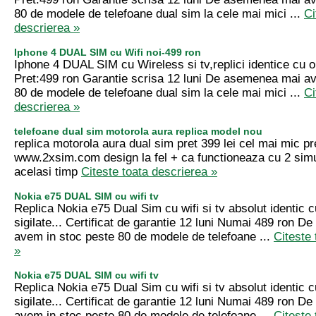
80 de modele de telefoane dual sim la cele mai mici ...
Ci
descrierea »
Iphone 4 DUAL SIM cu Wifi noi-499 ron
Iphone 4 DUAL SIM cu Wireless si tv,replici identice cu ori
Pret:499 ron Garantie scrisa 12 luni De asemenea mai a
80 de modele de telefoane dual sim la cele mai mici ...
Ci
descrierea »
telefoane dual sim motorola aura replica model nou
replica motorola aura dual sim pret 399 lei cel mai mic pre
www.2xsim.com design la fel + ca functioneaza cu 2 simur
acelasi timp
Citeste toata descrierea »
Nokia e75 DUAL SIM cu wifi tv
Replica Nokia e75 Dual Sim cu wifi si tv absolut identic cu
sigilate... Certificat de garantie 12 luni Numai 489 ron 
avem in stoc peste 80 de modele de telefoane ...
Citeste 
»
Nokia e75 DUAL SIM cu wifi tv
Replica Nokia e75 Dual Sim cu wifi si tv absolut identic cu
sigilate... Certificat de garantie 12 luni Numai 489 ron 
avem in stoc peste 80 de modele de telefoane ...
Citeste 