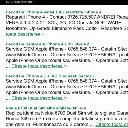
ANUNTURI GRATUITE
Decodare iPhone 4 vers4.1 4.2 resoftate iphone 4
Reparatii iPhone 4 - Contact 0726.715.507 ANDREI Repa
VERS 4.1 4.2 4.21, 3Gs, 3G, 2G Operatii SOFTWARE: -
Resoftare, Up-Grade,Eliminare Pass Code - Rescriere Sof
toata descrierea »
Decodare Deblocare iPhone 4.1 3G 3Gs 4.2
Service GSM Apple iPhone - 0765.848.374 - Catalin Site:
www.MondoGsm.ro -Oferim Service PROFESIONAL pentr
Apple iPhone Orice model sau versiune. - Operatiuni Sof
...
Citeste toata descrierea »
Decodare iPhone 4.1 si 4.2 Bucuresti Sector 2
Service GSM Apple iPhone - 0765.848.374 - Catalin Site:
www.MondoGsm.ro -Oferim Service PROFESIONAL pentr
Apple iPhone Orice model sau versiune. - Operatiuni Sof
...
Citeste toata descrierea »
Nokia 6730 Dual Sim albe sigilate-349 ron
Replica identica Nokia 6700 Dual Sim white sigilate Garan
Numai 349 ron Ptr oferta completa detalii si preturi vizitat
one-gsm.ro -Functioneaza cu 2 cartele ...
Citeste toata d