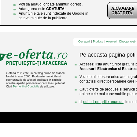
Poti sa adaugi oricate anunturi doresti.
Adaugarea este
GRATUITA
!
Anunturile tale sunt indexate de Google in
cateva minute de la publicare
Companii
Produse
Anunturi
Director web
Pe aceasta pagina poti 
Accesezi lista anunturilor gratuite 
Accesorii Electronice si Electro
e-oferta.ro ® este un catalog online de afaceri,
Vezi detalii despre orice anunt gratu
fondat in anul 2005. Produsele, serviciile si
oportunitatile de afaceri publicate in paginile
contactezi direct persoanele care l
noastre apartin persoanelor care le-au publicat.
Cititi
Termenii si Conditiile
de utilizare.
Cauti oferte de produse si servicii 
obtine cele mai convenabile pretur
Iti
publici propriile anunturi
, in mod 