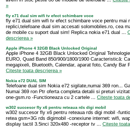
»
fly e71 dual sim wifi tv efect schimbare voce
fly e71 dual sim wifi tv efect schimbare voce pentru mai 
replici,telefoane dual sim accesati solomobiles.ro, cea m
de mobile cu suport dual sim! Replica nokia e71 dual ...
C
descrierea »
Apple iPhone 4 32GB Black Unlocked Original
Apple iPhone 4 32GB Black Unlocked Original Tehnologie
EURO, Quad Band 850/900/1800/1900 Caracteristică: C
megapixeli, Bluetooth, Calendar, aparat foto, Candy Bar F
Citeste toata descrierea »
Nokia e72 DUAL SIM
Telefoane dual sim Nokia e72 sigilate,numai 369 ron... Ga
Numai 369 ron Ptr oferta completa detalii si preturi vizitat
one-gsm.ro -Functioneaza cu 2 cartele ...
Citeste toata d
w302 succesor fly x6 pentru reteaua rds digi mobil
w302 succesor fly x6 pentru reteaua rds digi mobil -funti
retea gsm+3G rds digimobil -conexiune internet: wifi, wap
display tactil 3.5inci 320x480 -receptor tv ...
Citeste toat