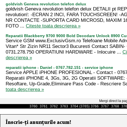
goldvish Geneva revolution telefon delux
goldvish Geneva revolution telefon delux DETALII pt RE
revolution!: -ECRAN 2 INCI, FARA TOUCHSCREEN! -A
NR CONTACTE -SUPORTA CARD MICROSD, MAXIM 1
FOTO ...
Citeste toata descrierea »
Reparatii Blackberry 9700 9000 Bold Decodare Unlock 8900 Cu
Service GSM www.ExclusivGsm.ro Telefoane Mobile Adr
Vitan* Str Zizin NR11 Sector3 Bucuresti Contact SABIN-
0731.278.750 OPERATIUNI HARDWARE - Inlocuire ...
Ci
descrierea »
reparatii iphone - Daniel - 0767.782.151 - service iphone
Service APPLE iPHONE PROFESIONAL - Contact - 0767
Reparatii iPHONE 4, 3Gs, 3G, 2G Operatii SOFTWARE: 
Resoftare, Up-Grade,Eliminare Pass Code - Rescriere Sof
toata descrierea »
Mergi direct la pa
3760
3761
3762
3763
3764
(3765)
3766
3767
3768
37