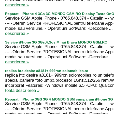
descrierea »
Reparatii iPhone 4 3Gs 3G MONDO GSM.RO Display Taste OnO
Service GSM Apple iPhone - 0765.848.374 - Catalin --
--- -Oferim Service PROFESIONAL pentru telefoane Appl
model sau versiune. - Operatiuni Software: -Decodare ...
descrierea »
Service iPhone 3G 3Gs,4,Sos.Mihai Bravu MONDO GSM.RO
Service GSM Apple iPhone - 0765.848.374 - Catalin --
--- -Oferim Service PROFESIONAL pentru telefoane Appl
model sau versiune. - Operatiuni Software: -Decodare ...
descrierea »
replica htc desire a8181+ 999ron solomobiles.ro
replica htc desire a8181+ 999ron solomobiles.ro un telef
special.camera foto 3mpx,procesor 1Ghz,512/256 ram,W
incorporat Features: -Windows mobile 6.5 -CPU: Qualco
toata descrierea »
Reparatii iPhone 3GS 3G 4 MONDO GSM cumparam iPhone 3G
Service GSM Apple iPhone - 0765.848.374 - Catalin --
--- -Oferim Service PROFESIONAL pentru telefoane Appl
model sau versiune. - Operatiuni Software: -Decodare ...