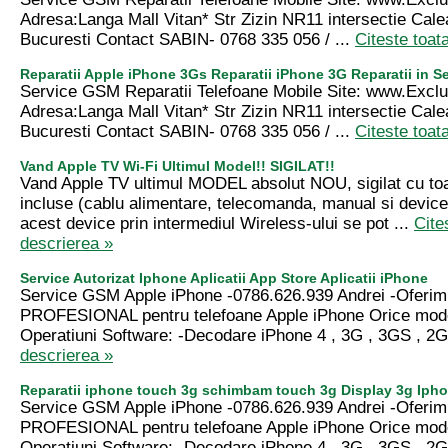
Adresa:Langa Mall Vitan* Str Zizin NR11 intersectie Cale
Bucuresti Contact SABIN- 0768 335 056 / ...
Citeste toat
Reparatii Apple iPhone 3Gs Reparatii iPhone 3G Reparatii in S
Service GSM Reparatii Telefoane Mobile Site: www.Excl
Adresa:Langa Mall Vitan* Str Zizin NR11 intersectie Cale
Bucuresti Contact SABIN- 0768 335 056 / ...
Citeste toat
Vand Apple TV Wi-Fi Ultimul Model!! SIGILAT!!
Vand Apple TV ultimul MODEL absolut NOU, sigilat cu toa
incluse (cablu alimentare, telecomanda, manual si device
acest device prin intermediul Wireless-ului se pot ...
Cite
descrierea »
Service Autorizat Iphone Aplicatii App Store Aplicatii iPhone
Service GSM Apple iPhone -0786.626.939 Andrei -Oferim
PROFESIONAL pentru telefoane Apple iPhone Orice model
Operatiuni Software: -Decodare iPhone 4 , 3G , 3GS , 2G 
descrierea »
Reparatii iphone touch 3g schimbam touch 3g Display 3g Iph
Service GSM Apple iPhone -0786.626.939 Andrei -Oferim
PROFESIONAL pentru telefoane Apple iPhone Orice model
Operatiuni Software: -Decodare iPhone 4 , 3G , 3GS , 2G 