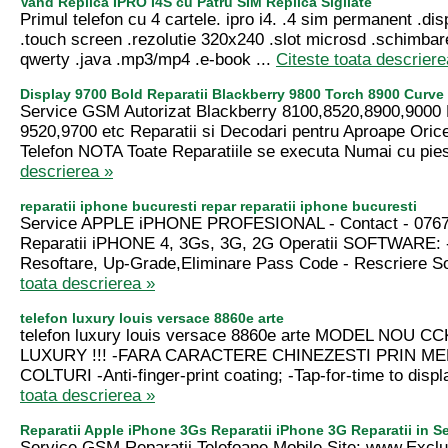
Vand Replica IPRO I4S cu Patru SIM Replica Sigilate
Primul telefon cu 4 cartele. ipro i4. .4 sim permanent .dis
.touch screen .rezolutie 320x240 .slot microsd .schimbar
qwerty .java .mp3/mp4 .e-book ...
Citeste toata descriere
Display 9700 Bold Reparatii Blackberry 9800 Torch 8900 Curve 
Service GSM Autorizat Blackberry 8100,8520,8900,9000 
9520,9700 etc Reparatii si Decodari pentru Aproape Oric
Telefon NOTA Toate Reparatiile se executa Numai cu pies
descrierea »
reparatii iphone bucuresti repar reparatii iphone bucuresti
Service APPLE iPHONE PROFESIONAL - Contact - 0767
Reparatii iPHONE 4, 3Gs, 3G, 2G Operatii SOFTWARE: 
Resoftare, Up-Grade,Eliminare Pass Code - Rescriere Sof
toata descrierea »
telefon luxury louis versace 8860e arte
telefon luxury louis versace 8860e arte MODEL NOU CC
LUXURY !!! -FARA CARACTERE CHINEZESTI PRIN ME
COLTURI -Anti-finger-print coating; -Tap-for-time to displ
toata descrierea »
Reparatii Apple iPhone 3Gs Reparatii iPhone 3G Reparatii in S
Service GSM Reparatii Telefoane Mobile Site: www.Excl