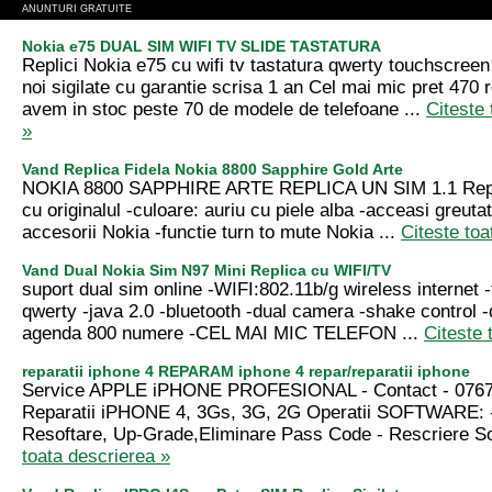
ANUNTURI GRATUITE
Nokia e75 DUAL SIM WIFI TV SLIDE TASTATURA
Replici Nokia e75 cu wifi tv tastatura qwerty touchscreen
noi sigilate cu garantie scrisa 1 an Cel mai mic pret 47
avem in stoc peste 70 de modele de telefoane ...
Citeste 
»
Vand Replica Fidela Nokia 8800 Sapphire Gold Arte
NOKIA 8800 SAPPHIRE ARTE REPLICA UN SIM 1.1 Replic
cu originalul -culoare: auriu cu piele alba -acceasi greuta
accesorii Nokia -functie turn to mute Nokia ...
Citeste toa
Vand Dual Nokia Sim N97 Mini Replica cu WIFI/TV
suport dual sim online -WIFI:802.11b/g wireless internet -
qwerty -java 2.0 -bluetooth -dual camera -shake control -d
agenda 800 numere -CEL MAI MIC TELEFON ...
Citeste 
reparatii iphone 4 REPARAM iphone 4 repar/reparatii iphone
Service APPLE iPHONE PROFESIONAL - Contact - 0767
Reparatii iPHONE 4, 3Gs, 3G, 2G Operatii SOFTWARE: 
Resoftare, Up-Grade,Eliminare Pass Code - Rescriere Sof
toata descrierea »