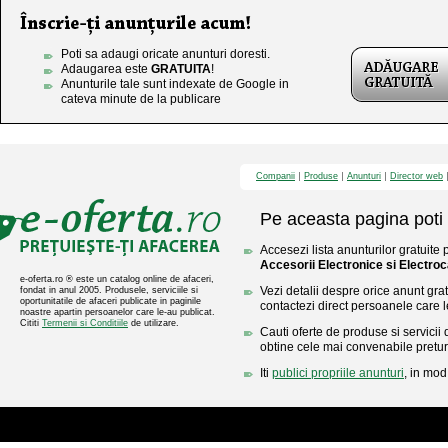
Poti sa adaugi oricate anunturi doresti.
Adaugarea este
GRATUITA
!
Anunturile tale sunt indexate de Google in
cateva minute de la publicare
Companii
Produse
Anunturi
Director web
Pe aceasta pagina poti 
Accesezi lista anunturilor gratuite 
Accesorii Electronice si Electro
e-oferta.ro ® este un catalog online de afaceri,
Vezi detalii despre orice anunt gratu
fondat in anul 2005. Produsele, serviciile si
oportunitatile de afaceri publicate in paginile
contactezi direct persoanele care l
noastre apartin persoanelor care le-au publicat.
Cititi
Termenii si Conditiile
de utilizare.
Cauti oferte de produse si servicii 
obtine cele mai convenabile pretur
Iti
publici propriile anunturi
, in mod 