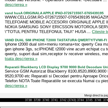
descrierea »
vand husA ORIGINALA APPLE IPAD-0726715507-0765439195
WWW.CELLGSM.RO-0726715507-0765439195 MAGAZI
TELEFOANE MOBILE ACCESORII ORIGINALE APPLE 
NOKIA SAMSUNG SONY ERICSSON MOTOROLA SERV
\"TOTUL PENTRU TELEFONUL TAU\" HUSA ...
Citeste t
VAND DUAL SIM IPHONE T2000 TASTATURA QWERTY/TV/WI-FI
Iphone t2000 dual sim+meniu romana+toc qwerty Cea mai
gen iphone 3gs, scIPHONE t2000 vine acum echipat cu to
qwerty, suport dual sim,receptor tv receiver wireless, me
toata descrierea »
Reparatii Blackberry LCD Display 9700 9000 Bold Decodare Un
Service GSM Autorizat Blackberry 8100,8520,8900,9000 
9520,9700 etc Reparatii si Decodari pentru Aproape Oric
Telefon NOTA Toate Reparatiile se executa Numai cu pies
descrierea »
Mergi direct la pa
3738
3739
3740
3741
3742
(3743)
3744
3745
3746
37