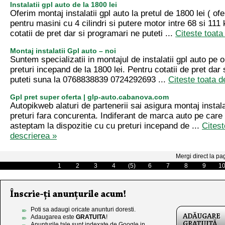
Instalatii gpl auto de la 1800 lei
Oferim montaj instalatii gpl auto la pretul de 1800 lei ( ofe
pentru masini cu 4 cilindri si putere motor intre 68 si 111 
cotatii de pret dar si programari ne puteti ...
Citeste toata
Montaj instalatii Gpl auto – noi
Suntem specializatii in montajul de instalatii gpl auto pe 
preturi incepand de la 1800 lei. Pentru cotatii de pret dar
puteti suna la 0768838839 0724292693 ...
Citeste toata d
Gpl pret super oferta | glp-auto.cabanova.com
Autopikweb alaturi de partenerii sai asigura montaj instala
preturi fara concurenta. Indiferant de marca auto pe care 
asteptam la dispozitie cu cu preturi incepand de ...
Citest
descrierea »
Mergi direct la pa
1
2
3
4
(5)
6
7
8
9
1
Poti sa adaugi oricate anunturi doresti.
Adaugarea este
GRATUITA
!
Anunturile tale sunt indexate de Google in