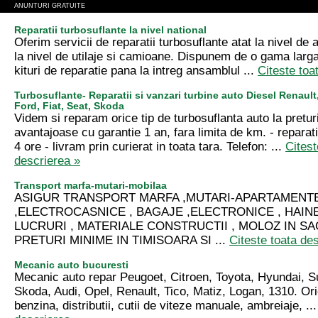
ANUNTURI GRATUITE
Reparatii turbosuflante la nivel national
Oferim servicii de reparatii turbosuflante atat la nivel de 
la nivel de utilaje si camioane. Dispunem de o gama larga
kituri de reparatie pana la intreg ansamblul ...
Citeste toa
Turbosuflante- Reparatii si vanzari turbine auto Diesel Renaul
Ford, Fiat, Seat, Skoda
Videm si reparam orice tip de turbosuflanta auto la preturi
avantajoase cu garantie 1 an, fara limita de km. - reparat
4 ore - livram prin curierat in toata tara. Telefon: ...
Citest
descrierea »
Transport marfa-mutari-mobilaa
ASIGUR TRANSPORT MARFA ,MUTARI-APARTAMENT
,ELECTROCASNICE , BAGAJE ,ELECTRONICE , HAINE
LUCRURI , MATERIALE CONSTRUCTII , MOLOZ IN SAC
PRETURI MINIME IN TIMISOARA SI ...
Citeste toata de
Mecanic auto bucuresti
Mecanic auto repar Peugoet, Citroen, Toyota, Hyundai,
Skoda, Audi, Opel, Renault, Tico, Matiz, Logan, 1310. Or
benzina, distributii, cutii de viteze manuale, ambreiaje, ..