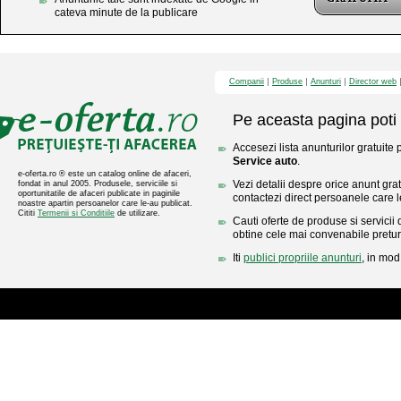
cateva minute de la publicare
Companii
Produse
Anunturi
Director web
Pe aceasta pagina poti 
Accesezi lista anunturilor gratuite 
Service auto
.
e-oferta.ro ® este un catalog online de afaceri,
Vezi detalii despre orice anunt gratu
fondat in anul 2005. Produsele, serviciile si
oportunitatile de afaceri publicate in paginile
contactezi direct persoanele care l
noastre apartin persoanelor care le-au publicat.
Cititi
Termenii si Conditiile
de utilizare.
Cauti oferte de produse si servicii 
obtine cele mai convenabile pretur
Iti
publici propriile anunturi
, in mod 