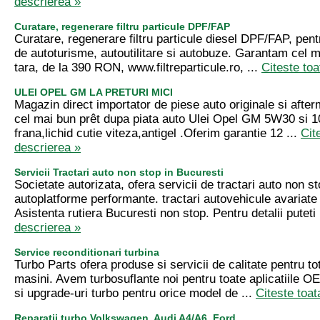
descrierea »
Curatare, regenerare filtru particule DPF/FAP
Curatare, regenerare filtru particule diesel DPF/FAP, pentr
de autoturisme, autoutilitare si autobuze. Garantam cel m
tara, de la 390 RON, www.filtreparticule.ro, ...
Citeste toa
ULEI OPEL GM LA PRETURI MICI
Magazin direct importator de piese auto originale si after
cel mai bun prêt dupa piata auto Ulei Opel GM 5W30 si 1
frana,lichid cutie viteza,antigel .Oferim garantie 12 ...
Cit
descrierea »
Servicii Tractari auto non stop in Bucuresti
Societate autorizata, ofera servicii de tractari auto non s
autoplatforme performante. tractari autovehicule avariate
Asistenta rutiera Bucuresti non stop. Pentru detalii puteti 
descrierea »
Service reconditionari turbina
Turbo Parts ofera produse si servicii de calitate pentru to
masini. Avem turbosuflante noi pentru toate aplicatiile OE
si upgrade-uri turbo pentru orice model de ...
Citeste toat
Reparatii turbo Volkswagen, Audi A4/A6, Ford