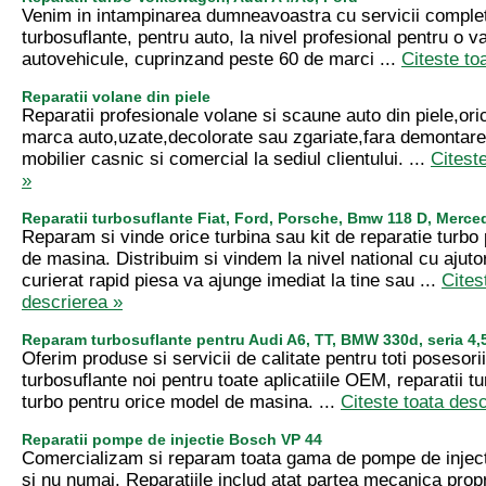
Venim in intampinarea dumneavoastra cu servicii complet
turbosuflante, pentru auto, la nivel profesional pentru o va
autovehicule, cuprinzand peste 60 de marci ...
Citeste to
Reparatii volane din piele
Reparatii profesionale volane si scaune auto din piele,ori
marca auto,uzate,decolorate sau zgariate,fara demontar
mobilier casnic si comercial la sediul clientului. ...
Citest
»
Reparatii turbosuflante Fiat, Ford, Porsche, Bmw 118 D, Merce
Reparam si vinde orice turbina sau kit de reparatie turbo 
de masina. Distribuim si vindem la nivel national cu ajutor
curierat rapid piesa va ajunge imediat la tine sau ...
Cites
descrierea »
Reparam turbosuflante pentru Audi A6, TT, BMW 330d, seria 4
Oferim produse si servicii de calitate pentru toti posesor
turbosuflante noi pentru toate aplicatiile OEM, reparatii t
turbo pentru orice model de masina. ...
Citeste toata desc
Reparatii pompe de injectie Bosch VP 44
Comercializam si reparam toata gama de pompe de injec
si nu numai. Reparatiile includ atat partea mecanica propr