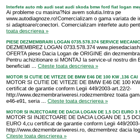
Interfete auto mb audi seat audi skoda bmw ford fiat logan me
Ai probleme cu masina?Noi avem solutia.Intra pe
www.autodiagnoze.ro!Comercializam o gama variata de in
si adaptoare/conectori. Comercializam interfete auto pent
toata descrierea »
PIESE DEZMEMBRARI LOGAN 0735.578.374 SERVICE MECANIC
DEZMEMBREZ LOGAN 0733.578.374 www.piesedaciash
OFERTA piese Dacia Logan de ORIGINE din dezmembrari 
Pentru achizitionare si MONTAJ la service-ul nostru din 
beneficiati ...
Citeste toata descrierea »
MOTOR SI CUTIE DE VITEZE DE BMW E46 DE 100 KW ,136 CAI
MOTOR SI CUTIE DE VITEZE DE BMW E46 DE 100 KW 
certificat de garantie conform Legii 449/2003-art.22/2-
http://www.dezmembrariweresi.rodezmembrez toata gama
e46-e91, seria ...
Citeste toata descrierea »
MOTOR SI INJECTOARE DE DACIA LOGAN DE 1,5 DCI EURO 3 
MOTOR SI INJECTOARE DE DACIA LOGAN DE 1,5 DCI
EURO 4,cu certificat de garantie conform Legii 449/2003-
http://www.dezmembrariweresi.ro, dezmembrez dacia loga
Citeste toata descrierea »