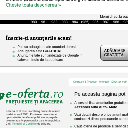
Citeste toata descrierea »
Mergi direct la pa
980
981
982
983
984
(985)
986
987
988
98
Poti sa adaugi oricate anunturi doresti.
Adaugarea este
GRATUITA
!
Anunturile tale sunt indexate de Google in
cateva minute de la publicare
Companii
Produse
Anunturi
Director web
Pe aceasta pagina poti 
Accesezi lista anunturilor gratuite 
Accesorii auto Auto / Moto
.
e-oferta.ro ® este un catalog online de afaceri,
Vezi detalii despre orice anunt gratu
fondat in anul 2005. Produsele, serviciile si
oportunitatile de afaceri publicate in paginile
contactezi direct persoanele care l
noastre apartin persoanelor care le-au publicat.
Cititi
Termenii si Conditiile
de utilizare.
Cauti oferte de produse si servicii 