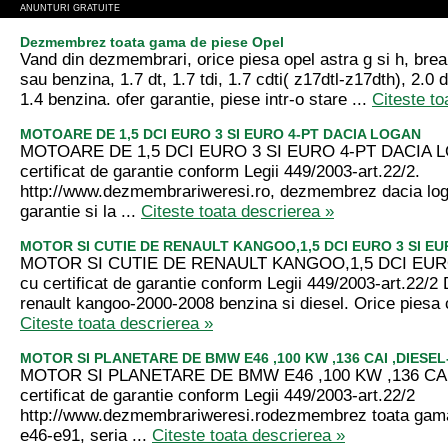
ANUNTURI GRATUITE
Dezmembrez toata gama de piese Opel
Vand din dezmembrari, orice piesa opel astra g si h, break
sau benzina, 1.7 dt, 1.7 tdi, 1.7 cdti( z17dtl-z17dth), 2.0 d
1.4 benzina. ofer garantie, piese intr-o stare ...
Citeste to
MOTOARE DE 1,5 DCI EURO 3 SI EURO 4-PT DACIA LOGAN
MOTOARE DE 1,5 DCI EURO 3 SI EURO 4-PT DACIA 
certificat de garantie conform Legii 449/2003-art.22/2.
http://www.dezmembrariweresi.ro, dezmembrez dacia log
garantie si la ...
Citeste toata descrierea »
MOTOR SI CUTIE DE RENAULT KANGOO,1,5 DCI EURO 3 SI EU
MOTOR SI CUTIE DE RENAULT KANGOO,1,5 DCI EURO
cu certificat de garantie conform Legii 449/2003-art.22
renault kangoo-2000-2008 benzina si diesel. Orice piesa cu
Citeste toata descrierea »
MOTOR SI PLANETARE DE BMW E46 ,100 KW ,136 CAI ,DIESEL
MOTOR SI PLANETARE DE BMW E46 ,100 KW ,136 CAI
certificat de garantie conform Legii 449/2003-art.22/2
http://www.dezmembrariweresi.rodezmembrez toata gama
e46-e91, seria ...
Citeste toata descrierea »