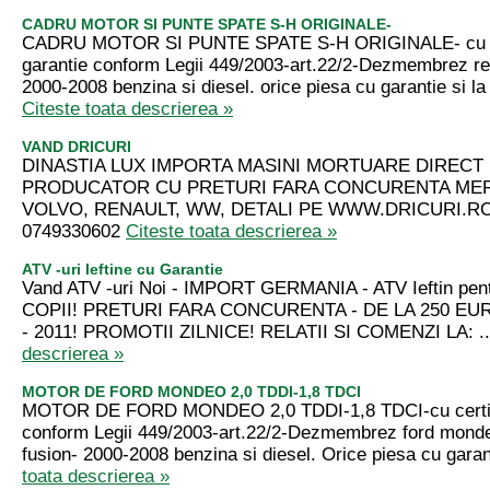
CADRU MOTOR SI PUNTE SPATE S-H ORIGINALE-
CADRU MOTOR SI PUNTE SPATE S-H ORIGINALE- cu cer
garantie conform Legii 449/2003-art.22/2-Dezmembrez re
2000-2008 benzina si diesel. orice piesa cu garantie si la 
Citeste toata descrierea »
VAND DRICURI
DINASTIA LUX IMPORTA MASINI MORTUARE DIRECT 
PRODUCATOR CU PRETURI FARA CONCURENTA ME
VOLVO, RENAULT, WW, DETALI PE WWW.DRICURI.RO
0749330602
Citeste toata descrierea »
ATV -uri Ieftine cu Garantie
Vand ATV -uri Noi - IMPORT GERMANIA - ATV Ieftin pen
COPII! PRETURI FARA CONCURENTA - DE LA 250 EU
- 2011! PROMOTII ZILNICE! RELATII SI COMENZI LA: .
descrierea »
MOTOR DE FORD MONDEO 2,0 TDDI-1,8 TDCI
MOTOR DE FORD MONDEO 2,0 TDDI-1,8 TDCI-cu certifi
conform Legii 449/2003-art.22/2-Dezmembrez ford mondeo
fusion- 2000-2008 benzina si diesel. Orice piesa cu garant
toata descrierea »