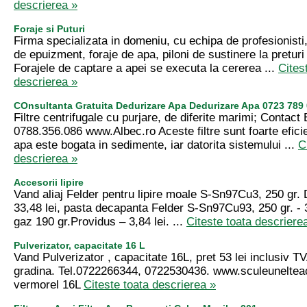
descrierea »
Foraje si Puturi
Firma specializata in domeniu, cu echipa de profesionisti
de epuizment, foraje de apa, piloni de sustinere la pretur
Forajele de captare a apei se executa la cererea ...
Cites
descrierea »
COnsultanta Gratuita Dedurizare Apa Dedurizare Apa 0723 789
Filtre centrifugale cu purjare, de diferite marimi; Contact
0788.356.086 www.Albec.ro Aceste filtre sunt foarte efici
apa este bogata in sedimente, iar datorita sistemului ...
C
descrierea »
Accesorii lipire
Vand aliaj Felder pentru lipire moale S-Sn97Cu3, 250 gr
33,48 lei, pasta decapanta Felder S-Sn97Cu93, 250 gr. - 33
gaz 190 gr.Providus – 3,84 lei. ...
Citeste toata descriere
Pulverizator, capacitate 16 L
Vand Pulverizator , capacitate 16L, pret 53 lei inclusiv T
gradina. Tel.0722266344, 0722530436. www.sculeunelteac
vermorel 16L
Citeste toata descrierea »