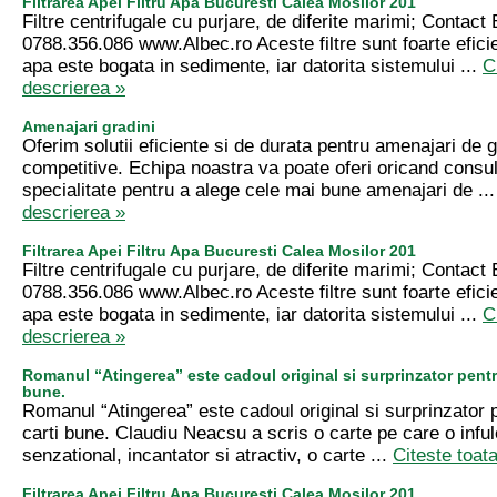
Filtrarea Apei Filtru Apa Bucuresti Calea Mosilor 201
Filtre centrifugale cu purjare, de diferite marimi; Contact
0788.356.086 www.Albec.ro Aceste filtre sunt foarte efici
apa este bogata in sedimente, iar datorita sistemului ...
C
descrierea »
Amenajari gradini
Oferim solutii eficiente si de durata pentru amenajari de gr
competitive. Echipa noastra va poate oferi oricand consu
specialitate pentru a alege cele mai bune amenajari de ..
descrierea »
Filtrarea Apei Filtru Apa Bucuresti Calea Mosilor 201
Filtre centrifugale cu purjare, de diferite marimi; Contact
0788.356.086 www.Albec.ro Aceste filtre sunt foarte efici
apa este bogata in sedimente, iar datorita sistemului ...
C
descrierea »
Romanul “Atingerea” este cadoul original si surprinzator pentru
bune.
Romanul “Atingerea” este cadoul original si surprinzator pe
carti bune. Claudiu Neacsu a scris o carte pe care o infu
senzational, incantator si atractiv, o carte ...
Citeste toat
Filtrarea Apei Filtru Apa Bucuresti Calea Mosilor 201