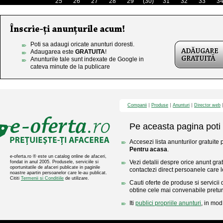
25
26
27
28
29
(30)
31
32
33
3
Poti sa adaugi oricate anunturi doresti.
Adaugarea este
GRATUITA
!
Anunturile tale sunt indexate de Google in
cateva minute de la publicare
Companii
Produse
Anunturi
Director web
Pe aceasta pagina poti 
Accesezi lista anunturilor gratuite 
Pentru acasa
.
e-oferta.ro ® este un catalog online de afaceri,
Vezi detalii despre orice anunt gratu
fondat in anul 2005. Produsele, serviciile si
oportunitatile de afaceri publicate in paginile
contactezi direct persoanele care l
noastre apartin persoanelor care le-au publicat.
Cititi
Termenii si Conditiile
de utilizare.
Cauti oferte de produse si servicii 
obtine cele mai convenabile pretur
Iti
publici propriile anunturi
, in mod 