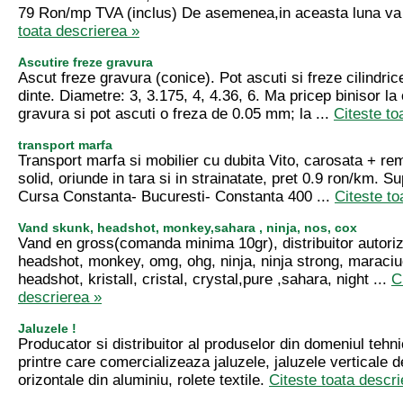
79 Ron/mp TVA (inclus) De asemenea,in aceasta luna va
toata descrierea »
Ascutire freze gravura
Ascut freze gravura (conice). Pot ascuti si freze cilindric
dinte. Diametre: 3, 3.175, 4, 4.36, 6. Ma pricep binisor la 
gravura si pot ascuti o freza de 0.05 mm; la ...
Citeste to
transport marfa
Transport marfa si mobilier cu dubita Vito, carosata + r
solid, oriunde in tara si in strainatate, pret 0.9 ron/km.
Cursa Constanta- Bucuresti- Constanta 400 ...
Citeste to
Vand skunk, headshot, monkey,sahara , ninja, nos, cox
Vand en gross(comanda minima 10gr), distribuitor autoriz
headshot, monkey, omg, ohg, ninja, ninja strong, maraciu
headshot, kristall, cristal, crystal,pure ,sahara, night ...
C
descrierea »
Jaluzele !
Producator si distribuitor al produselor din domeniul tehni
printre care comercializeaza jaluzele, jaluzele verticale de
orizontale din aluminiu, rolete textile.
Citeste toata descri