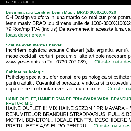
ANUNTURI GRATUITE
Dusumea sau Lambriu Lemn Masiv BRAD 3000X100X20
CH Design va ofera in luna martie cel mai bun pret pent
lemn masiv BRAD ,cu dimensiunile de 1000-3000X100X2
79 Ron/mp TVA (inclus) De asemenea,in aceasta luna va
toata descrierea »
Scaune evenimente Chiavari
Inchiriem logistica: scaune Chiavari (alb, argintiu, auriu)
mese cocktail, corturi, precum si alte articole necesare 
www.yesevents.ro Tel. 0730.707.089; ...
Citeste toata de
Cabinet psihologic
Psiholog specialist, ofer consiliere psihologica si psihote
pentru adulti. Cuvantul elibereaza, vindeca si propovadui
dupa ce ne confruntam veritabil cu umbrele ...
Citeste to
HAINE OUTLET, HAINE FIRMA DE PRIMAVARA VARA, BRANDUR
PRETURI MICI
HAINE OUTLET !!! MIX HAINE SEZON ( PRIMAVARA + 
RENUMITELOR BRANDURI STRADIVARIUS, PULL & B
MOTIVI, BENETON... IDEALE PENTRU DESCHIDERE M
PRETUL ESTE 4,99 EURO PENTRU ...
Citeste toata des