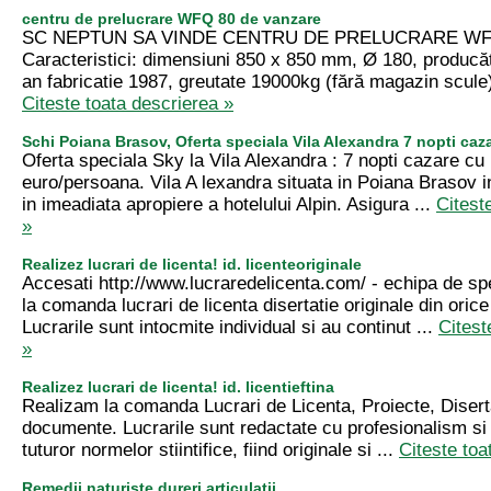
centru de prelucrare WFQ 80 de vanzare
SC NEPTUN SA VINDE CENTRU DE PRELUCRARE WF
Caracteristici: dimensiuni 850 x 850 mm, Ø 180, producă
an fabricatie 1987, greutate 19000kg (fără magazin scule)
Citeste toata descrierea »
Schi Poiana Brasov, Oferta speciala Vila Alexandra 7 nopti caz
Oferta speciala Sky la Vila Alexandra : 7 nopti cazare cu
euro/persoana. Vila A lexandra situata in Poiana Brasov in
in imeadiata apropiere a hotelului Alpin. Asigura ...
Citest
»
Realizez lucrari de licenta! id. licenteoriginale
Accesati http://www.lucraredelicenta.com/ - echipa de spe
la comanda lucrari de licenta disertatie originale din oric
Lucrarile sunt intocmite individual si au continut ...
Citest
»
Realizez lucrari de licenta! id. licentieftina
Realizam la comanda Lucrari de Licenta, Proiecte, Disertat
documente. Lucrarile sunt redactate cu profesionalism si
tuturor normelor stiintifice, fiind originale si ...
Citeste toa
Remedii naturiste dureri articulatii