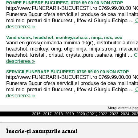
POMPE FUNEBRE BUCURESTI 0769.99.00.00 NON STOP
http://www.FUNERARII-BUCURESTI.ro 0769.99.00.00 
Funerara Bucur ofera servicii si produse de cea mai inalta
mai mici preturi din Bucuresti, Ilfov si Giurgiu.Echipa ...
C
descrierea »
Vand skunk, headshot, monkey,sahara , ninja, nos, cox
Vand en gross(comanda minima 10gr), distribuitor autoriz
headshot, monkey, omg, ohg, ninja, ninja strong, maraciu
headshot, kristall, cristal, crystal,pure ,sahara, night ...
C
descrierea »
SERVICII FUNERARE BUCURESTI 0769.99.00.00 NON STOP
http://www.FUNERARII-BUCURESTI.ro 0769.99.00.00 
Funerara Bucur ofera servicii si produse de cea mai inalta
mai mici preturi din Bucuresti, Ilfov si Giurgiu.Echipa ...
C
descrierea »
Mergi direct la pa
2016
2017
2018
2019
2020
(2021)
2022
2023
2024
20