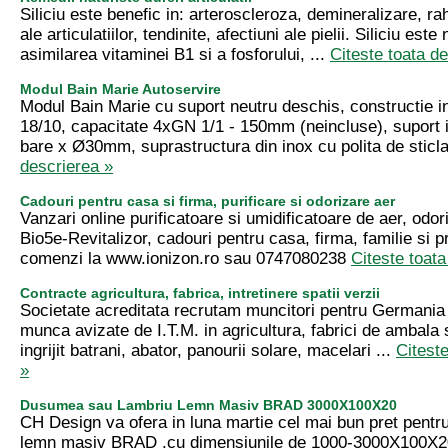
Siliciu este benefic in: arteroscleroza, demineralizare, rah
ale articulatiilor, tendinite, afectiuni ale pielii. Siliciu est
asimilarea vitaminei B1 si a fosforului, ...
Citeste toata d
Modul Bain Marie Autoservire
Modul Bain Marie cu suport neutru deschis, constructie i
18/10, capacitate 4xGN 1/1 - 150mm (neincluse), suport 
bare x Ø30mm, suprastructura din inox cu polita de sticla
descrierea »
Cadouri pentru casa si firma, purificare si odorizare aer
Vanzari online purificatoare si umidificatoare de aer, odor
Bio5e-Revitalizor, cadouri pentru casa, firma, familie si pri
comenzi la www.ionizon.ro sau 0747080238
Citeste toata
Contracte agricultura, fabrica, intretinere spatii verzii
Societate acreditata recrutam muncitori pentru Germania
munca avizate de I.T.M. in agricultura, fabrici de ambala 
ingrijit batrani, abator, panourii solare, macelari ...
Citest
»
Dusumea sau Lambriu Lemn Masiv BRAD 3000X100X20
CH Design va ofera in luna martie cel mai bun pret pent
lemn masiv BRAD ,cu dimensiunile de 1000-3000X100X2