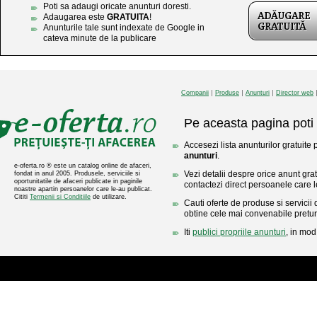
Poti sa adaugi oricate anunturi doresti.
Adaugarea este
GRATUITA
!
Anunturile tale sunt indexate de Google in
cateva minute de la publicare
Companii
Produse
Anunturi
Director web
Pe aceasta pagina poti 
Accesezi lista anunturilor gratuite
anunturi
.
e-oferta.ro ® este un catalog online de afaceri,
Vezi detalii despre orice anunt gratu
fondat in anul 2005. Produsele, serviciile si
oportunitatile de afaceri publicate in paginile
contactezi direct persoanele care l
noastre apartin persoanelor care le-au publicat.
Cititi
Termenii si Conditiile
de utilizare.
Cauti oferte de produse si servicii 
obtine cele mai convenabile pretur
Iti
publici propriile anunturi
, in mod 