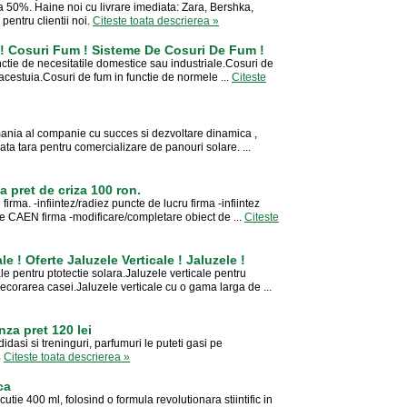
a 50%. Haine noi cu livrare imediata: Zara, Bershka,
entru clientii noi.
Citeste toata descrierea »
! Cosuri Fum ! Sisteme De Cosuri De Fum !
ctie de necesitatile domestice sau industriale.Cosuri de
a acestuia.Cosuri de fum in functie de normele ...
Citeste
nia al companie cu succes si dezvoltare dinamica ,
oata tara pentru comercializare de panouri solare. ...
 la pret de criza 100 ron.
firma. -infiintez/radiez puncte de lucru firma -infiintez
e CAEN firma -modificare/completare obiect de ...
Citeste
le ! Oferte Jaluzele Verticale ! Jaluzele !
e pentru ptotectie solara.Jaluzele verticale pentru
ecorarea casei.Jaluzele verticale cu o gama larga de ...
nza pret 120 lei
asi si treninguri, parfumuri le puteti gasi pe
4
Citeste toata descrierea »
ca
tie 400 ml, folosind o formula revolutionara stiintific in