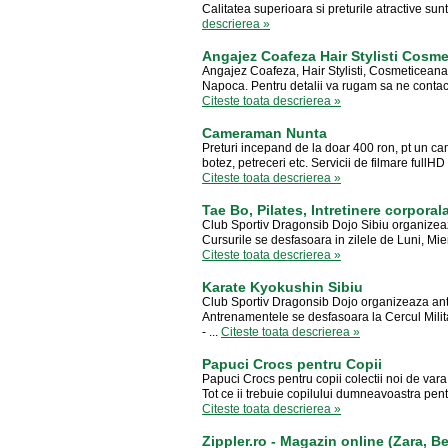
Calitatea superioara si preturile atractive sunt
descrierea »
Angajez Coafeza Hair Stylisti Cosm
Angajez Coafeza, Hair Stylisti, Cosmeticeana,
Napoca. Pentru detalii va rugam sa ne conta
Citeste toata descrierea »
Cameraman Nunta
Preturi incepand de la doar 400 ron, pt un c
botez, petreceri etc. Servicii de filmare fullHD
Citeste toata descrierea »
Tae Bo, Pilates, Intretinere corporal
Club Sportiv Dragonsib Dojo Sibiu organizeaza
Cursurile se desfasoara in zilele de Luni, Mierc
Citeste toata descrierea »
Karate Kyokushin Sibiu
Club Sportiv Dragonsib Dojo organizeaza ant
Antrenamentele se desfasoara la Cercul Militar,
- ...
Citeste toata descrierea »
Papuci Crocs pentru Copii
Papuci Crocs pentru copii colectii noi de va
Tot ce ii trebuie copilului dumneavoastra pentru
Citeste toata descrierea »
Zippler.ro - Magazin online (Zara, B