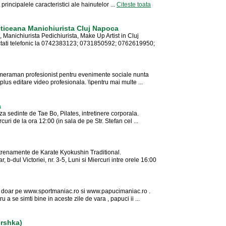
 principalele caracteristici ale hainutelor ...
Citeste toata
eticeana Manichiurista Cluj Napoca
 Manichiurista Pedichiurista, Make Up Artist in Cluj
ctati telefonic la 0742383123; 0731850592; 0762619950;
ameraman profesionist pentru evenimente sociale nunta
 plus editare video profesionala. \\pentru mai multe ...
a
 sedinte de Tae Bo, Pilates, intretinere corporala.
uri de la ora 12:00 (in sala de pe Str. Stefan cel ...
renamente de Karate Kyokushin Traditional.
 b-dul Victoriei, nr. 3-5, Luni si Miercuri intre orele 16:00
ra doar pe www.sportmaniac.ro si www.papucimaniac.ro .
 a se simti bine in aceste zile de vara , papuci ii ...
ershka)