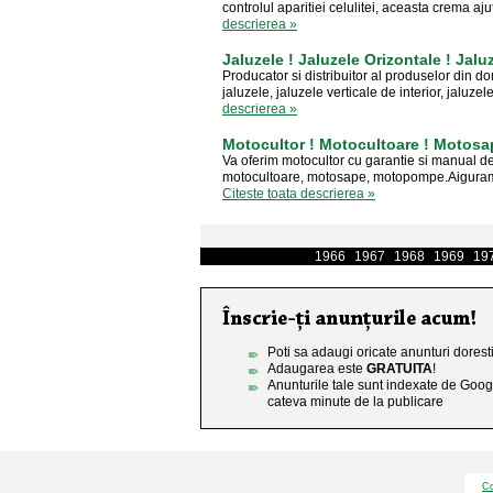
controlul aparitiei celulitei, aceasta crema ajut
descrierea »
Jaluzele ! Jaluzele Orizontale ! Jaluz
Producator si distribuitor al produselor din d
jaluzele, jaluzele verticale de interior, jaluzele
descrierea »
Motocultor ! Motocultoare ! Motos
Va oferim motocultor cu garantie si manual de 
motocultoare, motosape, motopompe.Aiguram t
Citeste toata descrierea »
1966
1967
1968
1969
19
Poti sa adaugi oricate anunturi doresti
Adaugarea este
GRATUITA
!
Anunturile tale sunt indexate de Goog
cateva minute de la publicare
Co