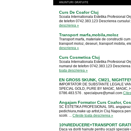
ANUNTURI GRATUITE
Curs De Coafor Cluj
Scoala Internationala Estetika Profesional Or
de telefon 0742.383.123 Descrierea cursului: 
descrierea »
Transport marfa,mobila,moloz
Transport marfa, materiale de constructii cum ar
transport moloz, deseuri, transport mobila, el
descrierea »
Curs Cosmetica Cluj
Scoala Internationala Estetika Profesional Or
numarul de telefon 0742.383.123 Descrierea c
toata descrierea »
EN GROSS SKUNK, CM21, NIGHTFE
IMPORTATOR DE SUBSTANTE LEGALE VAN
SPECIAL GOLD, PURE BY MAGIC, MAGIC, HE
0786.483.576 .
specialpure@ymail.com
Cites
Angajam Formator Curs Coafor, Cos
SC ESTETIKA PROFESIONAL SRL angajeaza p
pedichiura,make up artist,in Cluj Napoca pentr
scolii. ...
Citeste toata descrierea »
10%REDUCERE+TRANSPORT GRATUI
Daca va doriti hainute pentru ocazii speciale 