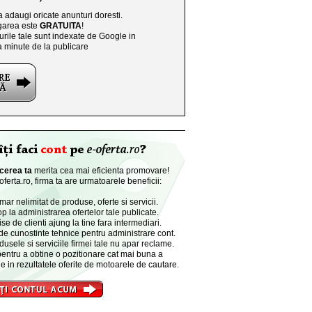
a adaugi oricate anunturi doresti.
area este
GRATUITA
!
rile tale sunt indexate de Google in
a minute de la publicare
cerea ta
merita cea mai eficienta promovare!
ferta.ro, firma ta are urmatoarele beneficii:
r nelimitat de produse, oferte si servicii.
p la administrarea ofertelor tale publicate.
se de clienti ajung la tine fara intermediari.
de cunostinte tehnice pentru administrare cont.
dusele si serviciile firmei tale nu apar reclame.
entru a obtine o pozitionare cat mai buna a
e in rezultatele oferite de motoarele de cautare.