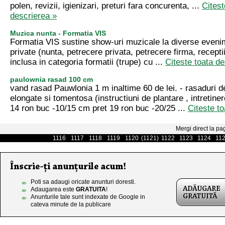
polen, revizii, igienizari, preturi fara concurenta, ...
Citest
descrierea »
Muzica nunta - Formatia VIS
Formatia VIS sustine show-uri muzicale la diverse eveni
private (nunta, petrecere privata, petrecere firma, receptii
inclusa in categoria formatii (trupe) cu ...
Citeste toata de
paulownia rasad 100 cm
vand rasad Pauwlonia 1 m inaltime 60 de lei. - rasaduri 
elongate si tomentosa (instructiuni de plantare , intretiner
14 ron buc -10/15 cm pret 19 ron buc -20/25 ...
Citeste t
Mergi direct la pa
1116
1117
1118
1119
1120
(1121)
1122
1123
1124
11
Poti sa adaugi oricate anunturi doresti.
Adaugarea este
GRATUITA
!
Anunturile tale sunt indexate de Google in
cateva minute de la publicare