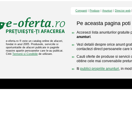
Companii
Produse
Anunturi
Director web
Pe aceasta pagina poti 
Accesezi lista anunturilor gratuite
anunturi
.
e-oferta.ro ® este un catalog online de afaceri,
Vezi detalii despre orice anunt gratu
fondat in anul 2005. Produsele, serviciile si
oportunitatile de afaceri publicate in paginile
contactezi direct persoanele care l
noastre apartin persoanelor care le-au publicat.
Cititi
Termenii si Conditiile
de utilizare.
Cauti oferte de produse si servicii 
obtine cele mai convenabile pretur
Iti
publici propriile anunturi
, in mod 