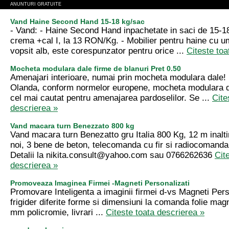
ANUNTURI GRATUITE
Vand Haine Second Hand 15-18 kg/sac
- Vand: - Haine Second Hand inpachetate in saci de 15-18
crema +cal I, la 13 RON/Kg. - Mobilier pentru haine cu um
vopsit alb, este corespunzator pentru orice ...
Citeste toa
Mocheta modulara dale firme de blanuri Pret 0.50
Amenajari interioare, numai prin mocheta modulara dale! 
Olanda, conform normelor europene, mocheta modulara d
cel mai cautat pentru amenajarea pardoselilor. Se ...
Cite
descrierea »
Vand macara turn Benezzato 800 kg
Vand macara turn Benezatto gru Italia 800 Kg, 12 m inalt
noi, 3 bene de beton, telecomanda cu fir si radiocomanda
Detalii la
nikita.consult@yahoo.com
sau 0766262636
Cit
descrierea »
Promoveaza Imaginea Firmei -Magneti Personalizati
Promovare Inteligenta a imaginii firmei d-vs Magneti Pers
frigider diferite forme si dimensiuni la comanda folie magn
mm policromie, livrari ...
Citeste toata descrierea »