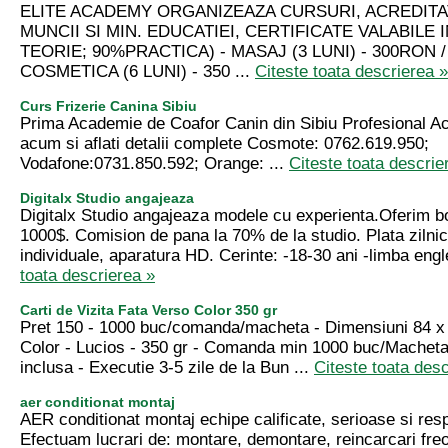
ELITE ACADEMY ORGANIZEAZA CURSURI, ACREDITA
MUNCII SI MIN. EDUCATIEI, CERTIFICATE VALABILE I
TEORIE; 90%PRACTICA) - MASAJ (3 LUNI) - 300RON / 
COSMETICA (6 LUNI) - 350 ...
Citeste toata descrierea »
Curs Frizerie Canina Sibiu
Prima Academie de Coafor Canin din Sibiu Profesional A
acum si aflati detalii complete Cosmote: 0762.619.950;
Vodafone:0731.850.592; Orange: ...
Citeste toata descrie
Digitalx Studio angajeaza
Digitalx Studio angajeaza modele cu experienta.Oferim b
1000$. Comision de pana la 70% de la studio. Plata zilni
individuale, aparatura HD. Cerinte: -18-30 ani -limba engl
toata descrierea »
Carti de Vizita Fata Verso Color 350 gr
Pret 150 - 1000 buc/comanda/macheta - Dimensiuni 84 x 
Color - Lucios - 350 gr - Comanda min 1000 buc/Macheta 
inclusa - Executie 3-5 zile de la Bun ...
Citeste toata desc
aer conditionat montaj
AER conditionat montaj echipe calificate, serioase si res
Efectuam lucrari de: montare, demontare, reincarcari freon