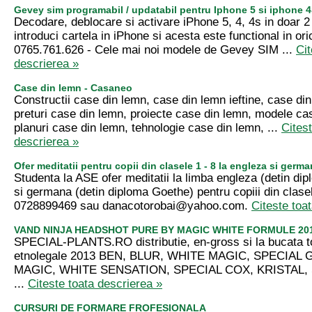
Gevey sim programabil / updatabil pentru Iphone 5 si iphone 
Decodare, deblocare si activare iPhone 5, 4, 4s in doar 
introduci cartela in iPhone si acesta este functional in oric
0765.761.626 - Cele mai noi modele de Gevey SIM ...
Cit
descrierea »
Case din lemn - Casaneo
Constructii case din lemn, case din lemn ieftine, case d
preturi case din lemn, proiecte case din lemn, modele ca
planuri case din lemn, tehnologie case din lemn, ...
Citest
descrierea »
Ofer meditatii pentru copii din clasele 1 - 8 la engleza si germ
Studenta la ASE ofer meditatii la limba engleza (detin d
si germana (detin diploma Goethe) pentru copiii din clasele
0728899469 sau
danacotorobai@yahoo.com
.
Citeste toa
VAND NINJA HEADSHOT PURE BY MAGIC WHITE FORMULE 20
SPECIAL-PLANTS.RO distributie, en-gross si la bucata 
etnolegale 2013 BEN, BLUR, WHITE MAGIC, SPECIAL
MAGIC, WHITE SENSATION, SPECIAL COX, KRISTAL,
...
Citeste toata descrierea »
CURSURI DE FORMARE FROFESIONALA