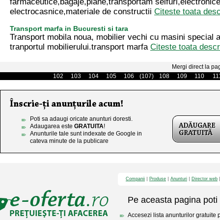
farmaceutice,bagaje,piane,transportam seifuri,electronice
electrocasnice,materiale de constructii
Citeste toata desc
Transport marfa in Bucuresti si tara
Transport mobila noua, mobilier vechi cu masini special 
tranportul mobilierului.transport marfa
Citeste toata descr
Mergi direct la pa
102
103
104
105
106
(107)
108
109
110
11
Poti sa adaugi oricate anunturi doresti.
Adaugarea este
GRATUITA
!
Anunturile tale sunt indexate de Google in
cateva minute de la publicare
Companii
Produse
Anunturi
Director web
Pe aceasta pagina poti 
Accesezi lista anunturilor gratuite