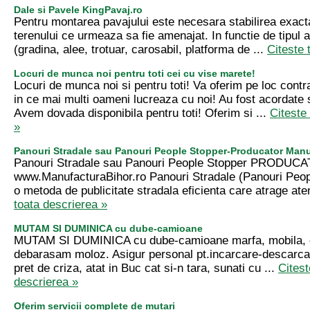
Dale si Pavele KingPavaj.ro
Pentru montarea pavajului este necesara stabilirea exacta
terenului ce urmeaza sa fie amenajat. In functie de tipul
(gradina, alee, trotuar, carosabil, platforma de ...
Citeste 
Locuri de munca noi pentru toti cei cu vise marete!
Locuri de munca noi si pentru toti! Va oferim pe loc contra
in ce mai multi oameni lucreaza cu noi! Au fost acordate s
Avem dovada disponibila pentru toti! Oferim si ...
Citeste
»
Panouri Stradale sau Panouri People Stopper-Producator Manu
Panouri Stradale sau Panouri People Stopper PRODUC
www.ManufacturaBihor.ro Panouri Stradale (Panouri Peop
o metoda de publicitate stradala eficienta care atrage aten
toata descrierea »
MUTAM SI DUMINICA cu dube-camioane
MUTAM SI DUMINICA cu dube-camioane marfa, mobila, ob
debarasam moloz. Asigur personal pt.incarcare-descarca
pret de criza, atat in Buc cat si-n tara, sunati cu ...
Citest
descrierea »
Oferim servicii complete de mutari