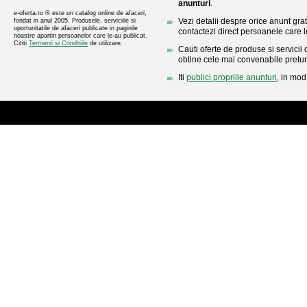
anunturi
.
e-oferta.ro ® este un catalog online de afaceri,
Vezi detalii despre orice anunt gratu
fondat in anul 2005. Produsele, serviciile si
oportunitatile de afaceri publicate in paginile
contactezi direct persoanele care l
noastre apartin persoanelor care le-au publicat.
Cititi
Termenii si Conditiile
de utilizare.
Cauti oferte de produse si servicii 
obtine cele mai convenabile pretur
Iti
publici propriile anunturi
, in mod 