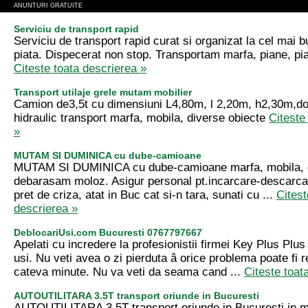
ANUNTURI GRATUITE
Serviciu de transport rapid
Serviciu de transport rapid curat si organizat la cel mai b
piata. Dispecerat non stop. Transportam marfa, piane, pi
Citeste toata descrierea »
Transport utilaje grele mutam mobilier
Camion de3,5t cu dimensiuni L4,80m, l 2,20m, h2,30m,dota
hidraulic transport marfa, mobila, diverse obiecte
Citeste
»
MUTAM SI DUMINICA cu dube-camioane
MUTAM SI DUMINICA cu dube-camioane marfa, mobila, ob
debarasam moloz. Asigur personal pt.incarcare-descarca
pret de criza, atat in Buc cat si-n tara, sunati cu ...
Citest
descrierea »
DeblocariUsi.com Bucuresti 0767797667
Apelati cu incredere la profesionistii firmei Key Plus Plus
usi. Nu veti avea o zi pierduta â orice problema poate fi 
cateva minute. Nu va veti da seama cand ...
Citeste toat
AUTOUTILITARA 3.5T transport oriunde in Bucuresti
AUTOUTILITARA 3.5T transport oriunde in Bucuresti in 