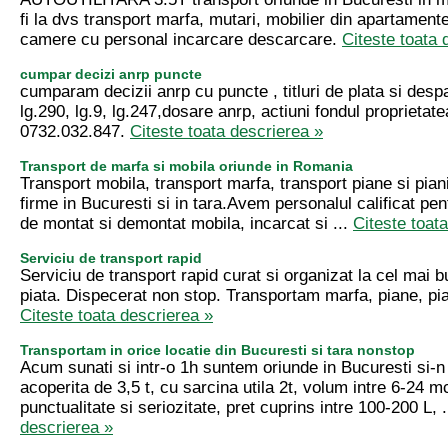
fi la dvs transport marfa, mutari, mobilier din apartamente 
camere cu personal incarcare descarcare.
Citeste toata 
cumpar decizi anrp puncte
cumparam decizii anrp cu puncte , titluri de plata si despa
lg.290, lg.9, lg.247,dosare anrp, actiuni fondul proprietatea 
0732.032.847.
Citeste toata descrierea »
Transport de marfa si mobila oriunde in Romania
Transport mobila, transport marfa, transport piane si pian
firme in Bucuresti si in tara.Avem personalul calificat pen
de montat si demontat mobila, incarcat si ...
Citeste toat
Serviciu de transport rapid
Serviciu de transport rapid curat si organizat la cel mai b
piata. Dispecerat non stop. Transportam marfa, piane, pi
Citeste toata descrierea »
Transportam in orice locatie din Bucuresti si tara nonstop
Acum sunati si intr-o 1h suntem oriunde in Bucuresti si-n
acoperita de 3,5 t, cu sarcina utila 2t, volum intre 6-24 m
punctualitate si seriozitate, pret cuprins intre 100-200 L, .
descrierea »