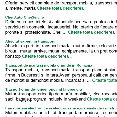
Oferim servicii complete de transport mobila, transport m
alimente, marfa
Citeste toata descrierea »
Chei Auto CheiServ.ro
Detinem cunostintele si aptitudinile necesare pentru a inde
serviciu din domeniul lacatuseriei. Noi oferim de fiecare d
promte si profesioniste. Chei ...
Citeste toata descrierea 
Absolut experti in transport
Absolut experti in transport marfa, mutari firme, relocari s
birouri, mutari arhive, mutari echipamente, la un pret co
nonstop
Citeste toata descrierea »
Transport de marfa si mobila oriunde in Romania
Transport mobila, transport marfa, transport piane si pian
firme in Bucuresti si in tara.Avem personalul calificat pen
de montat si demontat mobila, incarcat si ...
Citeste toat
Trasport oriunde- orice- oricand la orce ora
Mutari-transport orice tip de marfa, mobilier, electrocasnic
saci, bagaje,program inclusiv in weekend
Citeste toata d
transportam electronice si electrocasnice,materiale de construc
Mutam:mobila si antichitati,transportam produse cosmeti