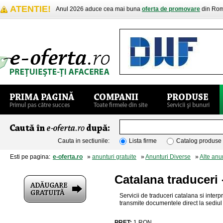
ATENTIE!
Anul 2026 aduce cea mai buna
oferta de promovare
din Rom
Cauta in sectiunile:
Lista firme
Catalog produse
Esti pe pagina:
e-oferta.ro
»
anunturi gratuite
»
Anunturi Diverse
»
Alte anu
Catalana traduceri 
Servicii de traduceri catalana si interp
transmite documentele direct la sediul 
PRET:
1
RON