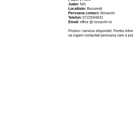
Judet:
N/A
Localitate:
Bucuresti
Persoana contact:
Novacrin
Telefon:
0722504831
Email:
office @ novacrin.ro
Produs / serviciu
disponibil
. Pentru info
va rugam contactati persoana care a pub