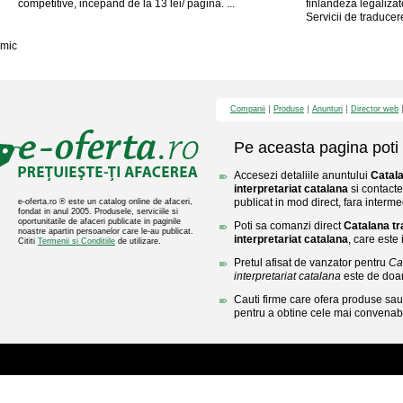
competitive, incepand de la 13 lei/ pagina. ...
finlandeza legalizate
Servicii de traducere,
mic
Companii
Produse
Anunturi
Director web
Pe aceasta pagina poti 
Accesezi detaliile anuntului
Catala
interpretariat catalana
si contacte
publicat in mod direct, fara interme
e-oferta.ro ® este un catalog online de afaceri,
fondat in anul 2005. Produsele, serviciile si
oportunitatile de afaceri publicate in paginile
Poti sa comanzi direct
Catalana tr
noastre apartin persoanelor care le-au publicat.
interpretariat catalana
, care este 
Cititi
Termenii si Conditiile
de utilizare.
Pretul afisat de vanzator pentru
Ca
interpretariat catalana
este de doa
Cauti firme care ofera produse sau 
pentru a obtine cele mai convenabi