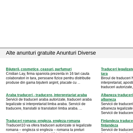
Alte anunturi gratuite Anunturi Diverse
Bijuterii, cosmetice, ceasuri, parfumuri
Traduceri legalizate
Cristian Lay, firma spaniola prezenta in 16 tari cauta
tara
colaboratori in tara, persoane fizice pentru distributie
Biroul de traduceri 
produse din gama bijuterii argint, placate cu ...
interpretariat, apos
traduceri autorizate, 
Araba traduceri - traducere, interpretariat araba
Albaneza traduceri 
Servicii de traduceri araba autorizate, traduceri araba
albaneza
legalizate si interpretariat limba araba. Servicii de
Servicii de traducer
traducere, translatii si translatori limba araba. ...
albaneza legalizate 
Servicii de traducere,
Traduceri romana–engleza, engleza-romana
Finlandeza traducer
Traduceri10 va ofera traduceri autorizate si legalizate
finlandeza
romana – engleza si engleza – romana la preturi
Servicii de traducer